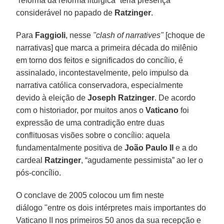
“reforma da reforma litúrgica” teria presença
considerável no papado de
Ratzinger
.
Para
Faggioli
, nesse
"clash of narratives"
[choque de
narrativas] que marca a primeira década do milênio
em torno dos feitos e significados do concílio, é
assinalado, incontestavelmente, pelo impulso da
narrativa católica conservadora, especialmente
devido à eleição de
Joseph Ratzinger
. De acordo
com o historiador, por muitos anos o
Vaticano
foi
expressão de uma contradição entre duas
conflituosas visões sobre o concílio: aquela
fundamentalmente positiva de
João Paulo II
e a do
cardeal
Ratzinger
, “agudamente pessimista” ao ler o
pós-concílio.
O conclave de 2005 colocou um fim neste
diálogo "entre os dois intérpretes mais importantes do
Vaticano II nos primeiros 50 anos da sua recepção e