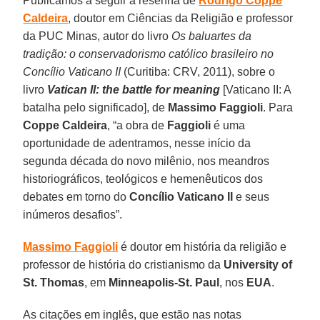
Publicamos a seguir a resenha de
Rodrigo Coppe
Caldeira
, doutor em Ciências da Religião e professor
da PUC Minas, autor do livro
Os baluartes da
tradição: o conservadorismo católico brasileiro no
Concílio Vaticano II
(Curitiba: CRV, 2011), sobre o
livro
Vatican II: the battle for meaning
[Vaticano II: A
batalha pelo significado], de
Massimo Faggioli
. Para
Coppe Caldeira
, “a obra de
Faggioli
é uma
oportunidade de adentramos, nesse início da
segunda década do novo milênio, nos meandros
historiográficos, teológicos e hemenêuticos dos
debates em torno do
Concílio Vaticano II
e seus
inúmeros desafios”.
Massimo Faggioli
é doutor em história da religião e
professor de história do cristianismo da
University of
St. Thomas
, em
Minneapolis-St. Paul
, nos
EUA
.
As citações em inglês, que estão nas notas