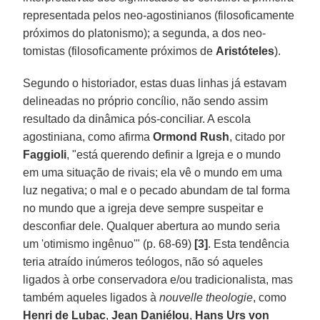
representada pelos neo-agostinianos (filosoficamente
próximos do platonismo); a segunda, a dos neo-
tomistas (filosoficamente próximos de
Aristóteles
).
Segundo o historiador, estas duas linhas já estavam
delineadas no próprio concílio, não sendo assim
resultado da dinâmica pós-conciliar. A escola
agostiniana, como afirma
Ormond Rush
, citado por
Faggioli
, "está querendo definir a Igreja e o mundo
em uma situação de rivais; ela vê o mundo em uma
luz negativa; o mal e o pecado abundam de tal forma
no mundo que a igreja deve sempre suspeitar e
desconfiar dele. Qualquer abertura ao mundo seria
um 'otimismo ingênuo'" (p. 68-69)
[3]
. Esta tendência
teria atraído inúmeros teólogos, não só aqueles
ligados à orbe conservadora e/ou tradicionalista, mas
também aqueles ligados à
nouvelle theologie
, como
Henri de Lubac
,
Jean Daniélou
,
Hans Urs von