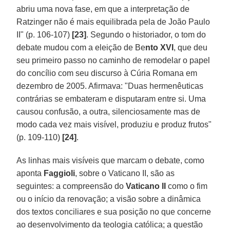
abriu uma nova fase, em que a interpretação de
Ratzinger não é mais equilibrada pela de João Paulo
II" (p. 106-107)
[23]
. Segundo o historiador, o tom do
debate mudou com a eleição de Be
nto XVI
, que deu
seu primeiro passo no caminho de remodelar o papel
do concílio com seu discurso à Cúria Romana em
dezembro de 2005. Afirmava: "Duas hermenêuticas
contrárias se embateram e disputaram entre si. Uma
causou confusão, a outra, silenciosamente mas de
modo cada vez mais visível, produziu e produz frutos"
(p. 109-110)
[24]
.
As linhas mais visíveis que marcam o debate, como
aponta
Faggioli
, sobre o Vaticano II, são as
seguintes: a compreensão do
Vaticano II
como o fim
ou o início da renovação; a visão sobre a dinâmica
dos textos conciliares e sua posição no que concerne
ao desenvolvimento da teologia católica; a questão