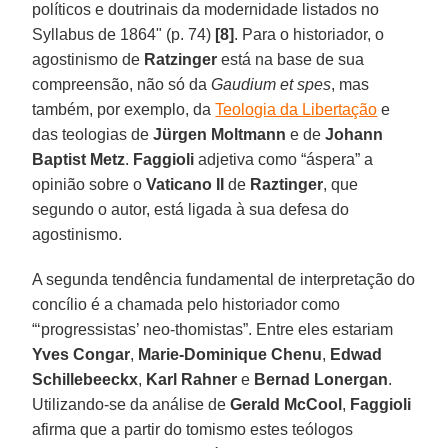
políticos e doutrinais da modernidade listados no
Syllabus de 1864" (p. 74)
[8]
. Para o historiador, o
agostinismo de
Ratzinger
está na base de sua
compreensão, não só da
Gaudium et spes
, mas
também, por exemplo, da
Teologia da Libertação
e
das teologias de
Jürgen Moltmann
e de
Johann
Baptist Metz
.
Faggioli
adjetiva como “áspera” a
opinião sobre o
Vaticano II
de
Raztinger
, que
segundo o autor, está ligada à sua defesa do
agostinismo.
A segunda tendência fundamental de interpretação do
concílio é a chamada pelo historiador como
“‘progressistas’ neo-thomistas”. Entre eles estariam
Yves Congar
,
Marie-Dominique Chenu
,
Edwad
Schillebeeckx
,
Karl Rahner
e
Bernad Lonergan
.
Utilizando-se da análise de
Gerald McCool
,
Faggioli
afirma que a partir do tomismo estes teólogos