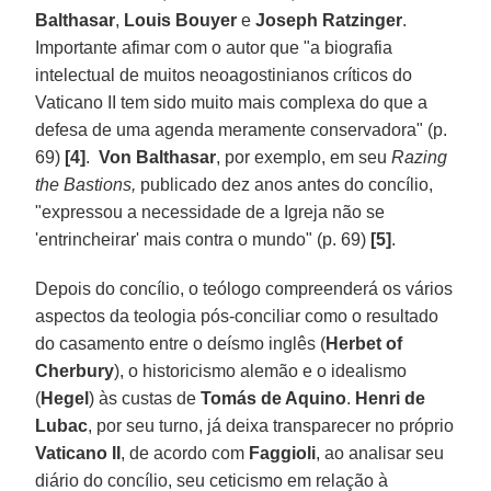
Balthasar
,
Louis Bouyer
e
Joseph Ratzinger
.
Importante afimar com o autor que "a biografia
intelectual de muitos neoagostinianos críticos do
Vaticano II tem sido muito mais complexa do que a
defesa de uma agenda meramente conservadora" (p.
69)
[4]
.
Von Balthasar
, por exemplo, em seu
Razing
the Bastions,
publicado dez anos antes do concílio,
"expressou a necessidade de a Igreja não se
'entrincheirar' mais contra o mundo" (p. 69)
[5]
.
Depois do concílio, o teólogo compreenderá os vários
aspectos da teologia pós-conciliar como o resultado
do casamento entre o deísmo inglês (
Herbet of
Cherbury
), o historicismo alemão e o idealismo
(
Hegel
) às custas de
Tomás de Aquino
.
Henri de
Lubac
, por seu turno, já deixa transparecer no próprio
Vaticano II
, de acordo com
Faggioli
, ao analisar seu
diário do concílio, seu ceticismo em relação à