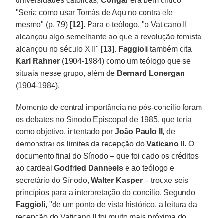
universidades católicas,
Congar
era bem crítico:
"Seria como usar Tomás de Aquino contra ele
mesmo" (p. 79)
[12]
. Para o teólogo, "o Vaticano II
alcançou algo semelhante ao que a revolução tomista
alcançou no século XIII"
[13]
.
Faggioli
também cita
Karl Rahner
(1904-1984) como um teólogo que se
situaia nesse grupo, além de
Bernard Lonergan
(1904-1984).
Momento de central importância no pós-concílio foram
os debates no Sínodo Episcopal de 1985, que teria
como objetivo, intentado por
João Paulo II
, de
demonstrar os limites da recepção do
Vaticano II
. O
documento final do Sínodo – que foi dado os créditos
ao cardeal
Godfried Danneels
e ao teólogo e
secretário do Sínodo,
Walter Kasper
– trouxe seis
princípios para a interpretação do concílio. Segundo
Faggioli
, "de um ponto de vista histórico, a leitura da
recepção do Vaticano II foi muito mais próxima do