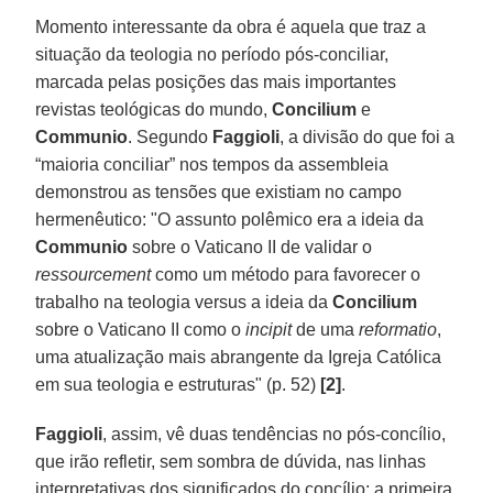
Momento interessante da obra é aquela que traz a
situação da teologia no período pós-conciliar,
marcada pelas posições das mais importantes
revistas teológicas do mundo,
Concilium
e
Communio
. Segundo
Faggioli
, a divisão do que foi a
“maioria conciliar” nos tempos da assembleia
demonstrou as tensões que existiam no campo
hermenêutico:
"O assunto polêmico era a ideia da
Communio
sobre o Vaticano II de validar o
ressourcement
como um método para favorecer o
trabalho na teologia versus a ideia da
Concilium
sobre o Vaticano II como o
incipit
de uma
reformatio
,
uma atualização mais abrangente da Igreja Católica
em sua teologia e estruturas" (p. 52)
[2]
.
Faggioli
, assim, vê duas tendências no pós-concílio,
que irão refletir, sem sombra de dúvida, nas linhas
interpretativas dos significados do concílio: a primeira