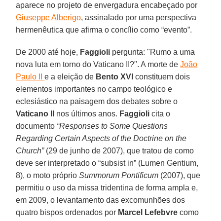
aparece no projeto de envergadura encabeçado por
Giuseppe Alberigo
, assinalado por uma perspectiva
hermenêutica que afirma o concílio como “evento”.
De 2000 até hoje,
Faggioli
pergunta: "Rumo a uma
nova luta em torno do Vaticano II?". A morte de
João
Paulo II
e a eleição de
Bento XVI
constituem dois
elementos importantes no campo teológico e
eclesiástico na paisagem dos debates sobre o
Vaticano II
nos últimos anos.
Faggioli
cita o
documento
“Responses to Some Questions
Regarding Certain Aspects of the Doctrine on the
Church”
(29 de junho de 2007), que tratou de como
deve ser interpretado o “subsist in” (Lumen Gentium,
8), o moto próprio
Summorum Pontificum
(2007), que
permitiu o uso da missa tridentina de forma ampla e,
em 2009, o levantamento das excomunhões dos
quatro bispos ordenados por
Marcel Lefebvre
como