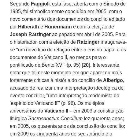
Segundo
Faggioli
, esta fase, aberta com o Sínodo de
1985, foi simbolicamente concluída em 2005, com o
novo comentário dos documentos do concílio editado
por
Hilberath
e
Hünermann
e com a eleição de
Joseph Ratzinger
ao papado em abril de 2005. Para
o historiador, com a eleição de
Ratzinger
inaugurava-
se "um novo tipo de relação entre o ensino papal e os
documentos do Vaticano II, ao menos para o
pontificado de Bento XVI" (p. 95)
[20]
. Interessante
notar que foi neste momento em que apareceu mais
fortemente críticas à história do concílio de
Alberigo
,
acusado de realizar uma interpretação ideológica do
evento conciliar, "uma interpretação modernista do
'espírito do Vaticano II'" (p. 96). Os múltiplos
aniversários do
Vaticano II
– em 2003 a constituição
litúrgica
Sacrosanctum Concilium
fez quarenta anos;
em 2005, os quarenta anos da conclusão do concílio;
em 2009 os cinquenta anos de seu anúncio e o