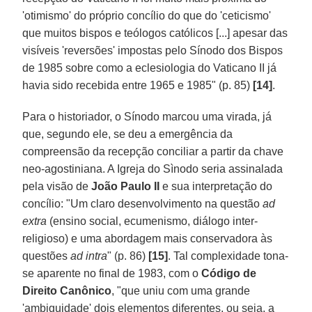
'otimismo' do próprio concílio do que do 'ceticismo'
que muitos bispos e teólogos católicos [...] apesar das
visíveis 'reversões' impostas pelo Sínodo dos Bispos
de 1985 sobre como a eclesiologia do Vaticano II já
havia sido recebida entre 1965 e 1985" (p. 85)
[14]
.
Para o historiador, o Sínodo marcou uma virada, já
que, segundo ele, se deu a emergência da
compreensão da recepção conciliar a partir da chave
neo-agostiniana. A Igreja do Sìnodo seria assinalada
pela visão de
João Paulo II
e sua interpretação do
concílio: "Um claro desenvolvimento na questão
ad
extra
(ensino social, ecumenismo, diálogo inter-
religioso) e uma abordagem mais conservadora às
questões
ad intra
" (p. 86)
[15]
.
Tal complexidade tona-
se aparente no final de 1983, com o
Código de
Direito Canônico
, "que uniu com uma grande
'ambiguidade' dois elementos diferentes, ou seja, a