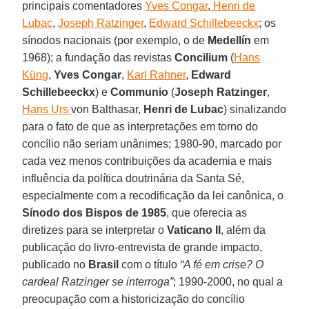
principais comentadores
Yves Congar
,
Henri de
Lubac
,
Joseph Ratzinger
,
Edward Schillebeeckx
; os
sínodos nacionais (por exemplo, o de
Medellín
em
1968); a fundação das revistas
Concilium
(
Hans
Küng
,
Yves Congar
,
Karl Rahner
,
Edward
Schillebeeckx
) e
Communio
(
Joseph Ratzinger
,
Hans Urs
von Balthasar,
Henri de Lubac
) sinalizando
para o fato de que as interpretações em torno do
concílio não seriam unânimes; 1980-90, marcado por
cada vez menos contribuições da academia e mais
influência da política doutrinária da Santa Sé,
especialmente com a recodificação da lei canônica, o
Sínodo dos Bispos de 1985
, que oferecia as
diretizes para se interpretar o
Vaticano II
, além da
publicação do livro-entrevista de grande impacto,
publicado no
Brasil
com o título
“A fé em crise? O
cardeal Ratzinger se interroga”
; 1990-2000, no qual a
preocupação com a historicização do concílio