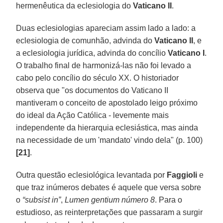
hermenêutica da eclesiologia do
Vaticano II
.
Duas eclesiologias apareciam assim lado a lado: a
eclesiologia de comunhão, advinda do
Vaticano II
, e
a eclesiologia jurídica, advinda do concílio
Vaticano I
.
O trabalho final de harmonizá-las não foi levado a
cabo pelo concílio do século XX. O historiador
observa que "os documentos do Vaticano II
mantiveram o conceito de apostolado leigo próximo
do ideal da Ação Católica - levemente mais
independente da hierarquia eclesiástica, mas ainda
na necessidade de um 'mandato' vindo dela" (p. 100)
[21]
.
Outra questão eclesiológica levantada por
Faggioli
e
que traz inúmeros debates é aquele que versa sobre
o
“subsist in”
,
Lumen gentium número 8
. Para o
estudioso, as reinterpretações que passaram a surgir