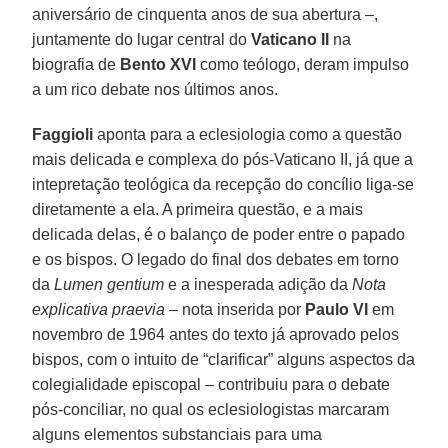
aniversário de cinquenta anos de sua abertura –,
juntamente do lugar central do
Vaticano II
na
biografia de
Bento XVI
como teólogo, deram impulso
a um rico debate nos últimos anos.
Faggioli
aponta para a eclesiologia como a questão
mais delicada e complexa do pós-Vaticano II, já que a
intepretação teológica da recepção do concílio liga-se
diretamente a ela. A primeira questão, e a mais
delicada delas, é o balanço de poder entre o papado
e os bispos. O legado do final dos debates em torno
da
Lumen gentium
e a inesperada adição da
Nota
explicativa praevia
– nota inserida por
Paulo VI
em
novembro de 1964 antes do texto já aprovado pelos
bispos, com o intuito de “clarificar” alguns aspectos da
colegialidade episcopal – contribuiu para o debate
pós-conciliar, no qual os eclesiologistas marcaram
alguns elementos substanciais para uma