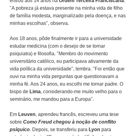
entrou aos 14 anos na
Ordem Terceira Franciscana
.
"A pobreza já estava presente na minha vida de filho
de família modesta, marginalizado pela doença, e nas
minhas escolhas", observa.
Aos 18 anos, pôde finalmente ir para a universidade
estudar medicina (com o desejo de se tornar
psiquiatra) e filosofia. "Membro do movimento
universitário católico, eu participava ativamente da
vida política da universidade", lembra. "Foi então que
ouvi na minha vida perguntas que questionavam a
minha fé. Aos 24 anos, eu escolhi me tornar padre. O
bispo de
Lima
, considerando-me muito velho para o
seminário, me mandou para a Europa".
Em
Leuven
, aprendeu francês, escreveu uma tese
sobre
Como Freud chegou à noção de conflito
psíquico
. Depois, se transferiu para
Lyon
para