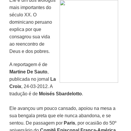
Ele é um dos teólogos
mais importantes do
século XX. O
dominicano peruano
explica por que
consagrou sua vida
ao reencontro de
Deus e dos pobres.
A reportagem é de
Martine De Sauto
,
publicada no jornal
La
Croix
, 24-03-2012. A
tradução é de
Moisés Sbardelotto
.
Ele avançou um pouco cansado, apoiou na mesa a
sua bengala preta que ele nunca abandona, e se
sentou. De passagem por
Paris
, por ocasião do 50º
aniversário do
Comitê Episcopal França-América