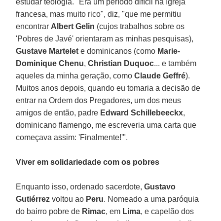
estudar teologia. "Era um período difícil na Igreja
francesa, mas muito rico", diz, "que me permitiu
encontrar
Albert Gelin
(cujos trabalhos sobre os
'Pobres de Javé' orientaram as minhas pesquisas),
Gustave Martelet
e dominicanos (como
Marie-
Dominique Chenu
,
Christian Duquoc
... e também
aqueles da minha geração, como
Claude Geffré
).
Muitos anos depois, quando eu tomaria a decisão de
entrar na Ordem dos Pregadores, um dos meus
amigos de então, padre
Edward Schillebeeckx
,
dominicano flamengo, me escreveria uma carta que
começava assim: 'Finalmente!'".
Viver em solidariedade com os pobres
Enquanto isso, ordenado sacerdote,
Gustavo
Gutiérrez
voltou ao
Peru
. Nomeado a uma paróquia
do bairro pobre de
Rimac
, em
Lima
, e capelão dos