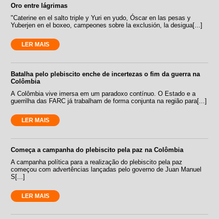
Oro entre lágrimas
"Caterine en el salto triple y Yuri en yudo, Óscar en las pesas y
Yuberjen en el boxeo, campeones sobre la exclusión, la desigua[...]
LER MAIS
Batalha pelo plebiscito enche de incertezas o fim da guerra na
Colômbia
A Colômbia vive imersa em um paradoxo contínuo. O Estado e a
guerrilha das FARC já trabalham de forma conjunta na região para[...]
LER MAIS
Começa a campanha do plebiscito pela paz na Colômbia
A campanha política para a realização do plebiscito pela paz
começou com advertências lançadas pelo governo de Juan Manuel
S[...]
LER MAIS