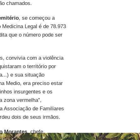
são chamados.
emitério
, se começou a
o Medicina Legal é de 78.973
dita que o número pode ser
s, convivia com a violência
istaram o território por
a...) e sua situação
na Medio, era preciso estar
inhos insurgentes e os
ma zona vermelha”,
da Associação de Familiares
erdeu dois de seus irmãos.
o Morantes
, chefe