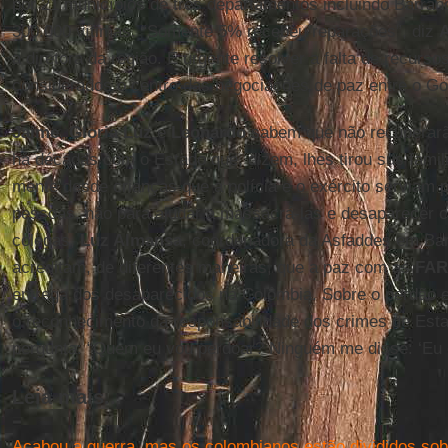
por 21 municípios de três departamentos incluindo Barranc
300.000 vítimas. “Somente 5% recebeu reparações”, diz
A
a diretora da região. É urgente resolver a falta de recurs
considerados o centro das negociações de paz entre o Go
Jaime
,
Gloria Luz
e
Leonardo
sabem que não recuperarão
há décadas com o Estado que, dizem, lhes tirou sus fami
mente desde crianças que a polícia e o exército serviam p
pessoas, não para ajudar a massacrá-las e desaparecer c
colegas,
Luz Almansa
, coordenadora da Asfaddes em Ba
acreditam, de diferentes maneiras, que a paz com as
FA
entrega dos desaparecidos na Colômbia. Sobre o perdão e 
o reconhecimento da responsabilidade dos crimes de Est
pergunta: “Quem eu vou perdoar? Ninguém me disse: ‘Eu o 
Leia mais...
Acabou a guerra, mas os colombianos estão divididos sob