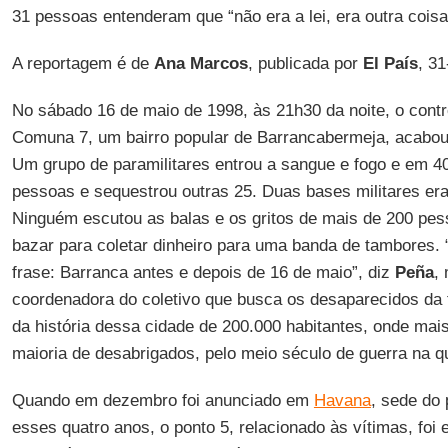
31 pessoas entenderam que “não era a lei, era outra coisa
A reportagem é de
Ana Marcos
, publicada por
El País
, 3
No sábado 16 de maio de 1998, às 21h30 da noite, o contro
Comuna 7, um bairro popular de Barrancabermeja, acabou 
Um grupo de paramilitares entrou a sangue e fogo e em 4
pessoas e sequestrou outras 25. Duas bases militares er
Ninguém escutou as balas e os gritos de mais de 200 pe
bazar para coletar dinheiro para uma banda de tambores.
frase: Barranca antes e depois de 16 de maio”, diz
Peña
,
coordenadora do coletivo que busca os desaparecidos da 
da história dessa cidade de 200.000 habitantes, onde mais
maioria de desabrigados, pelo meio século de guerra na qu
Quando em dezembro foi anunciado em
Havana
, sede do
esses quatro anos, o ponto 5, relacionado às vítimas, fo