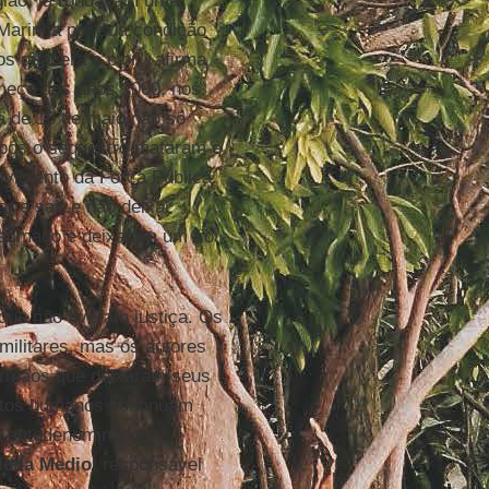
gião, já rondavam uma
 Marinha por sua condição
 qual era o pior”, afirma
omeço dos anos 2000, nos
a de 16 de maio não só
após o sequestro mataram e
vimento da Força Pública.
r e sair e não deixar
stimado e deixaram um rio
que não tiveram justiça. Os
militares, mas os autores
 irmãos que deixaram seus
itos humanos continuam
a autodenominadas
lena Medio
, responsável