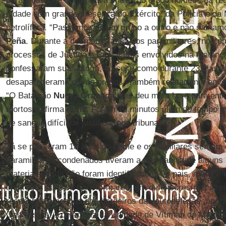
paramilitar que comandava entre 200 e 300 homens na re
cidade com grande presença do Exército, da Polícia e da
petrolífera. “Passamos de um grupo a outro e não sabíamos
Peña
. Durante a desmobilização dos paramilitares, no c
processos de Justiça e Paz, vários envolvidos na matanç
confessaram sua autoria, ou seja, como durante 23 dias 
desapareceram com os presos. Também relataram o envol
“O Batalhão
Nueva Granada
lhes deu meia hora para entra
mortos”, afirma
Peña
. Foram 10 minutos além do tempo e
de sangue difícil de justificar nos tribunais.
Já se passaram 18 anos do crime e os familiares sentem 
paramilitares condenados tiveram a companhia de alguns 
materiais ainda não foram identificados. Os pais, mães e
empregos para se transformarem em defensores dos dire
recebendo ameaças dos herdeiros das autodefesas, agor
Gaitanistas. A delegacia da Unidade de Vítimas de
Magda