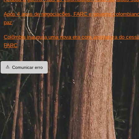
Após 4 anos de negociações, FARC e governo colombiano 
paz
Colômbia inaugura uma nova era com assinatura do cessar
FARC
⚠️
Comunicar erro