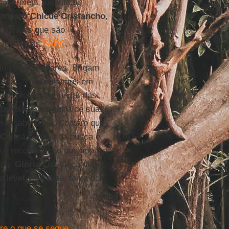
abermeja, identificou
mparo Chicue Cristancho
,
os para os que são
verno e as
FARC
.
 seus familiares. Brigam
liares. “Nós tínhamos em
ara proteger e cuidar das
om elas”, diz outra de suas
rrancabermeja. Contam que
RC
será o início da busca e
a reconciliação que implica
ado,
Gloria Luz
lança uma
levei, eu causei tanta dor”.
re o que se segue