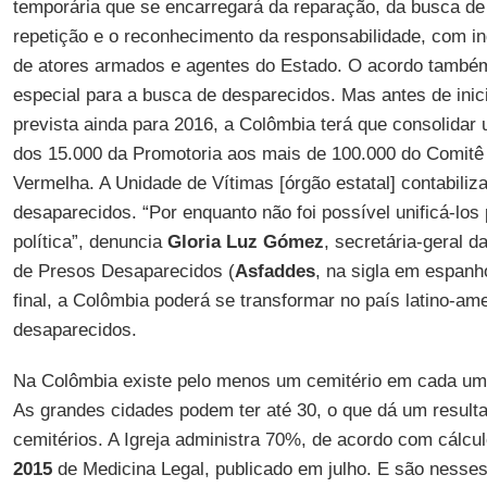
temporária que se encarregará da reparação, da busca de 
repetição e o reconhecimento da responsabilidade, com in
de atores armados e agentes do Estado. O acordo também
especial para a busca de desparecidos. Mas antes de inici
prevista ainda para 2016, a Colômbia terá que consolida
dos 15.000 da Promotoria aos mais de 100.000 do Comitê 
Vermelha. A Unidade de Vítimas [órgão estatal] contabiliz
desaparecidos. “Por enquanto não foi possível unificá-los
política”, denuncia
Gloria Luz Gómez
, secretária-geral 
de Presos Desaparecidos (
Asfaddes
, na sigla em espan
final, a Colômbia poderá se transformar no país latino-a
desaparecidos.
Na Colômbia existe pelo menos um cemitério em cada um 
As grandes cidades podem ter até 30, o que dá um resulta
cemitérios. A Igreja administra 70%, de acordo com cálcul
2015
de Medicina Legal, publicado em julho. E são nesses