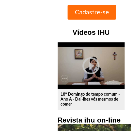
Vídeos IHU
play_circle_outline
18º Domingo do tempo comum -
Ano A - Dai-lhes vós mesmos de
comer
Revista ihu on-line