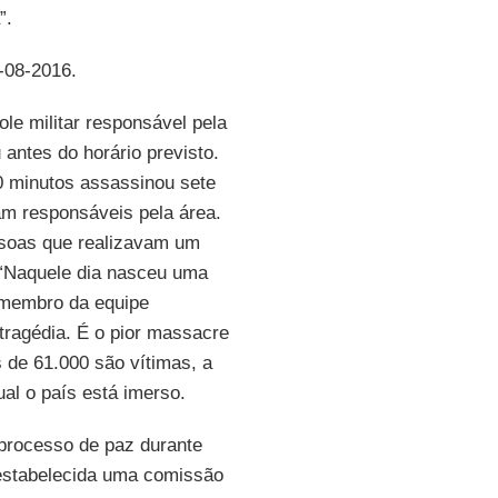
”.
1-08-2016.
le militar responsável pela
antes do horário previsto.
0 minutos assassinou sete
am responsáveis pela área.
ssoas que realizavam um
 “Naquele dia nasceu uma
 membro da equipe
tragédia. É o pior massacre
 de 61.000 são vítimas, a
al o país está imerso.
 processo de paz durante
i estabelecida uma comissão