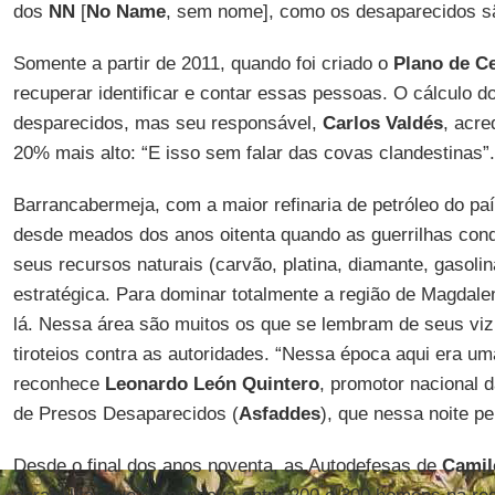
dos
NN
[
No Name
, sem nome], como os desaparecidos 
Somente a partir de 2011, quando foi criado o
Plano de C
recuperar identificar e contar essas pessoas. O cálculo d
desparecidos, mas seu responsável,
Carlos Valdés
, acre
20% mais alto: “E isso sem falar das covas clandestinas”.
Barrancabermeja, com a maior refinaria de petróleo do paí
desde meados dos anos oitenta quando as guerrilhas conqu
seus recursos naturais (carvão, platina, diamante, gasolin
estratégica. Para dominar totalmente a região de Magdale
lá. Nessa área são muitos os que se lembram de seus viz
tiroteios contra as autoridades. “Nessa época aqui era u
reconhece
Leonardo León Quintero
, promotor nacional 
de Presos Desaparecidos (
Asfaddes
), que nessa noite p
Desde o final dos anos noventa, as Autodefesas de
Camil