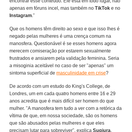
encontrar esse conteúdo. Ele está em todo lugar, não
apenas em fóruns incel, mas também no
TikTok
e no
Instagram
."
Que os homens têm direito ao sexo e que isso lhes é
negado pelas mulheres é uma crença comum na
manosfera. Questionável é se esses homens agora
merecem comiseração por estarem sexualmente
frustrados e ansiarem pela validação feminina. Seria
a misoginia aceitável no caso de ser "apenas" um
sintoma superficial de
masculinidade em crise
?
De acordo com um estudo do King's College, de
Londres, um em cada quatro homens entre 16 e 29
anos acredita que é mais difícil ser homem do que
mulher. "A manosfera tem tudo a ver com a retórica da
vítima de que, em nossa sociedade, são os homens
que são abusados ​​pelas mulheres e que eles
precisam lutar para sobreviver", explica
Sugiura
.