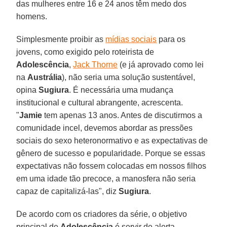
das mulheres entre 16 e 24 anos têm medo dos
homens.
Simplesmente proibir as
mídias sociais
para os
jovens, como exigido pelo roteirista de
Adolescência
,
Jack Thorne
(e já aprovado como lei
na
Austrália
), não seria uma solução sustentável,
opina
Sugiura
. É necessária uma mudança
institucional e cultural abrangente, acrescenta.
"
Jamie
tem apenas 13 anos. Antes de discutirmos a
comunidade incel, devemos abordar as pressões
sociais do sexo heteronormativo e as expectativas de
gênero de sucesso e popularidade. Porque se essas
expectativas não fossem colocadas em nossos filhos
em uma idade tão precoce, a manosfera não seria
capaz de capitalizá-las", diz
Sugiura
.
De acordo com os criadores da série, o objetivo
principal de
Adolescência
é servir de alerta.