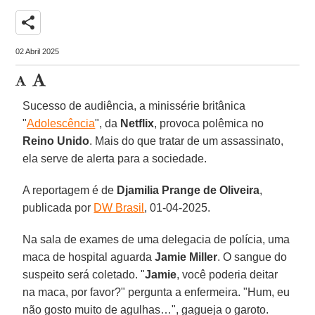
share
02 Abril 2025
Sucesso de audiência, a minissérie britânica
"
Adolescência
", da
Netflix
, provoca polêmica no
Reino Unido
. Mais do que tratar de um assassinato,
ela serve de alerta para a sociedade.
A reportagem é de
Djamilia Prange de Oliveira
,
publicada por
DW Brasil
, 01-04-2025.
Na sala de exames de uma delegacia de polícia, uma
maca de hospital aguarda
Jamie Miller
. O sangue do
suspeito será coletado. "
Jamie
, você poderia deitar
na maca, por favor?" pergunta a enfermeira. "Hum, eu
não gosto muito de agulhas…", gagueja o garoto.