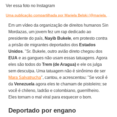
Ver essa foto no Instagram
Uma publicação compartilhada por Mariela Belski (@mariela.belski)
Em um vídeo da organização de direitos humanos Sin
Mordazas, um jovem fez um rap dedicado ao
presidente do país,
Nayib Bukele
, em protesto contra
a prisão de migrantes deportados dos
Estados
Unidos
. "Sr. Bukele, outro avião direto chegou dos
EUA
e as gangues não usam essas tatuagens. Agora
eles são todos do
Trem (de Aragua)
e ele os julga
sem desculpa. Uma tatuagem não é sinônimo de ser
Mara Salvatrucha
", cantou, e acrescentou: "Se você é
da
Venezuela
agora eles te chamam de pistoleiro; se
você é chileno, ladrão e colombiano, guerrilheiro.
Eles tornam o mal viral para esquecer o bom.
Deportado por engano