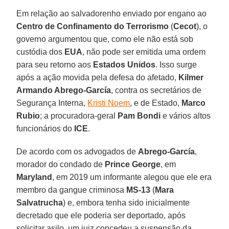
Em relação ao salvadorenho enviado por engano ao
Centro de Confinamento do Terrorismo
(
Cecot
), o
governo argumentou que, como ele não está sob
custódia dos
EUA
, não pode ser emitida uma ordem
para seu retorno aos
Estados Unidos
. Isso surge
após a ação movida pela defesa do afetado,
Kilmer
Armando Abrego-García
, contra os secretários de
Segurança Interna,
Kristi Noem
, e de Estado,
Marco
Rubio
; a procuradora-geral
Pam Bondi
e vários altos
funcionários do
ICE
.
De acordo com os advogados de
Abrego-García
,
morador do condado de
Prince George
, em
Maryland
, em 2019 um informante alegou que ele era
membro da gangue criminosa
MS-13
(
Mara
Salvatrucha
) e, embora tenha sido inicialmente
decretado que ele poderia ser deportado, após
solicitar asilo, um juiz concedeu a suspensão da