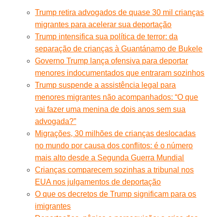
Trump retira advogados de quase 30 mil crianças
migrantes para acelerar sua deportação
Trump intensifica sua política de terror: da
separação de crianças à Guantánamo de Bukele
Governo Trump lança ofensiva para deportar
menores indocumentados que entraram sozinhos
Trump suspende a assistência legal para
menores migrantes não acompanhados: “O que
vai fazer uma menina de dois anos sem sua
advogada?”
Migrações, 30 milhões de crianças deslocadas
no mundo por causa dos conflitos: é o número
mais alto desde a Segunda Guerra Mundial
Crianças comparecem sozinhas a tribunal nos
EUA nos julgamentos de deportação
O que os decretos de Trump significam para os
imigrantes