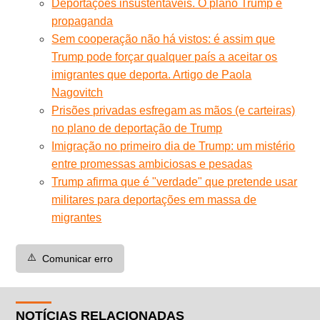
Deportações insustentáveis. O plano Trump é
propaganda
Sem cooperação não há vistos: é assim que
Trump pode forçar qualquer país a aceitar os
imigrantes que deporta. Artigo de Paola
Nagovitch
Prisões privadas esfregam as mãos (e carteiras)
no plano de deportação de Trump
Imigração no primeiro dia de Trump: um mistério
entre promessas ambiciosas e pesadas
Trump afirma que é "verdade" que pretende usar
militares para deportações em massa de
migrantes
⚠️
Comunicar erro
NOTÍCIAS RELACIONADAS