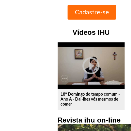
Vídeos IHU
play_circle_outline
18º Domingo do tempo comum -
Ano A - Dai-lhes vós mesmos de
comer
Revista ihu on-line