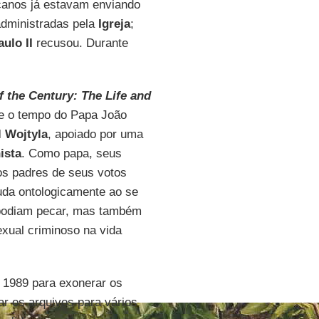
canos já estavam enviando
administradas pela
Igreja
;
ulo II
recusou. Durante
 the Century: The Life and
e o tempo do Papa João
l Wojtyla
, apoiado por uma
ista
. Como papa, seus
os padres de seus votos
a ontologicamente ao se
s podiam pecar, mas também
exual criminoso na vida
 1989 para exonerar os
r os arquivos para vários