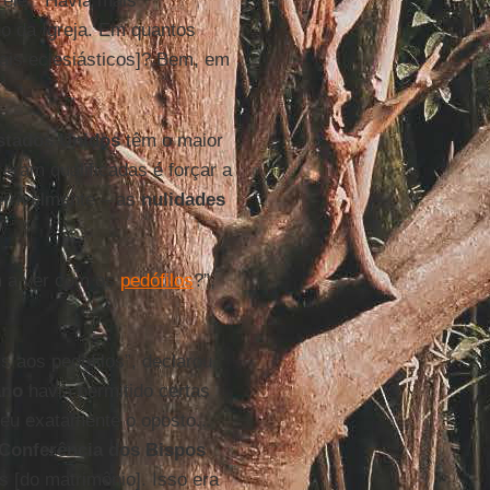
 ele. “Havia mais
o da Igreja. Em quantos
ais eclesiásticos]? Bem, em
stados Unidos
têm o maior
eram qualificadas é forçar a
errivelmente – as
nulidades
m a ver com os
pedófilos
?”,
 aos pedófilos”, declarou.
ano
havia permitido certas
reu exatamente o oposto...
Conferência dos Bispos
 [do matrimônio]. Isso era