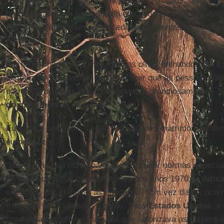
custos crescentes das ações judiciais em 1989, disse-me
preocupação com o escândalo que poderia minar o trabalh
casos eles aplicaram os procedimentos penais [dos tribun
nenhum.”
Ele se inclinou para frente, com os olhos brilhando. “Os
E
sistema de tribunais do mundo. Dizer que as pessoas não 
barra. Os tribunais dos EUA violavam grandiosamente – t
do matrimônio
.”
Eu estava perplexo. “O que as nulidades matrimoniais tê
eu perguntei.
“Havia uma boa razão para não conceder normas especiais
As taxas de divórcio aumentaram nos anos 1970; o
Vatic
exceções para facilitar as nulidades. “Em vez disso, ocor
frouxidão nas nulidades”, bufou. “Nos
Estados Unidos
, a
tinha uma verdadeira máquina que autorizava as dispensas