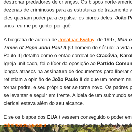
destronar predadores de crianças. Os bispos norte-ameri
dezenas de criminosos para as estruturas de tratamento 
eles queriam poder para expulsar os piores deles.
João Pa
anos, eu me perguntei por quê.
A biografia de autoria de
Jonathan Kwitny
, de 1997,
Man of
Times of Pope John Paul II
[O homem do século: a vida 
Paulo II] detalha como o então cardeal de
Cracóvia
,
Karo
Igreja unificada, foi o líder da oposição ao
Partido Comun
longos atrasos na assinatura de documentos para liberar 
refletiam a opinião de
João Paulo II
de que um homem mud
tornar padre, e seu próprio ser se torna novo. Os padre
se levantar e seguir em frente. A ideia de um submundo s
clerical estava além do seu alcance.
E se os bispos dos
EUA
tivessem conseguido o poder em
criminosos sexuais
sem os longos atrasos depois de envia