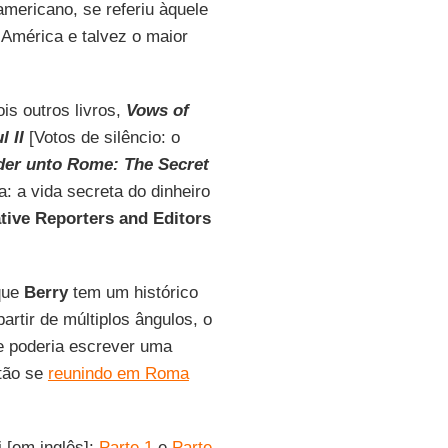
mericano, se referiu àquele
 América e talvez o maior
is outros livros,
Vows of
 II
[Votos de silêncio: o
er unto Rome: The Secret
 a vida secreta do dinheiro
tive Reporters and Editors
 que
Berry
tem um histórico
artir de múltiplos ângulos, o
le poderia escrever uma
stão se
reunindo em Roma
i [em inglês]:
Parte 1
e
Parte