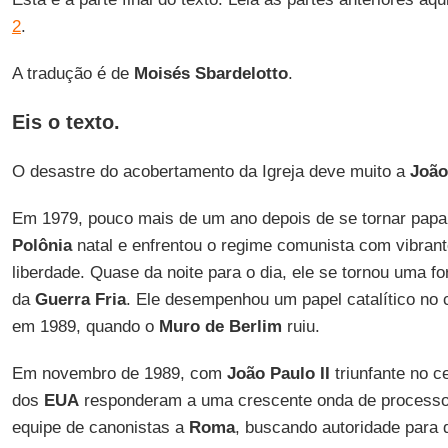
2
.
A tradução é de
Moisés Sbardelotto
.
Eis o texto.
O desastre do acobertamento da Igreja deve muito a
João
Em 1979, pouco mais de um ano depois de se tornar pap
Polônia
natal e enfrentou o regime comunista com vibran
liberdade. Quase da noite para o dia, ele se tornou uma for
da
Guerra Fria
. Ele desempenhou um papel catalítico no 
em 1989, quando o
Muro de Berlim
ruiu.
Em novembro de 1989, com
João Paulo II
triunfante no c
dos
EUA
responderam a uma crescente onda de process
equipe de canonistas a
Roma
, buscando autoridade para