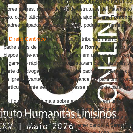
tribunais vaticanos? Se alguns bispos tivessem assumido 
piores padres, a dependência de estruturas de tratament
fato, ou as táticas desonestas para ajudar
Lane Fontenot
[padres culpados de abuso sexual], poderia ter terminado
O
Direito Canônico
permite que os tribunais internos da
Ig
padre antes de enviar seu arquivo a
Roma
, solicitando qu
bispos norte-americanos relutaram em usar esse proces
julgamento rápido; os arquivos estavam cada vez mais vu
parte de advogados de defesa. Um padre considerado culp
da Igreja levantaria as apostas financeiras para um acordo
particularmente se o bispo estivesse esperando para ouv
Eu fiquei sabendo mais sobre esse impasse em uma tard
2002. Um influente canonista falou comigo sob a condição 
Sentamo-nos em uma sala de conferências espartana em 
que a maioria dos Estados norte-americanos. A
Santa Sé