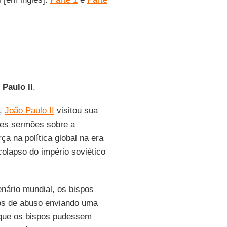
 Paulo II
.
a,
João Paulo II
visitou sua
tes sermões sobre a
ça na política global na era
colapso do império soviético
enário mundial, os bispos
os de abuso enviando uma
 que os bispos pudessem