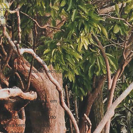
a liderança, demitindo os
o como casas seguras de
ou
Gary Berthiaume
 mais cedo.
reja
avaliem a culpa de um
e ele seja laicizado. Os
so canônico sem um
lneráveis à intimação por
ado por um tribunal secreto
 ou veredito,
ir de Roma.
e agradável em
Roma
, em
de não ser identificado.
um prédio mais antigo do
estava bem ciente dos