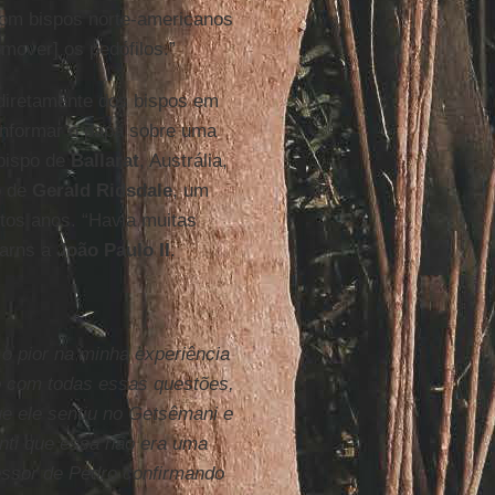
 com bispos norte-americanos
mover] os pedófilos.”
diretamente dos bispos em
informar o papa sobre uma
 bispo de
Ballarat
, Austrália,
o de
Gerald Ridsdale
, um
tos anos. “Havia muitas
earns a
João Paulo II
.
 o pior na minha experiência
o com todas essas questões,
ue ele sentiu no Getsêmani e
enti que essa não era uma
essor de Pedro confirmando