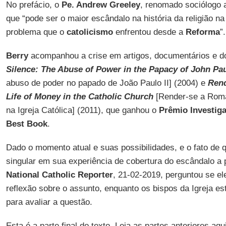
No prefácio, o
Pe. Andrew Greeley
, renomado sociólogo a
que “pode ser o maior escândalo na história da religião na
problema que o
catolicismo
enfrentou desde a
Reforma
”.
Berry
acompanhou a crise em artigos, documentários e do
Silence: The Abuse of Power in the Papacy of John Paul
abuso de poder no papado de João Paulo II] (2004) e
Rend
Life of Money in the Catholic Church
[Render-se a Roma:
na Igreja Católica] (2011), que ganhou o
Prêmio Investiga
Best Book
.
Dado o momento atual e suas possibilidades, e o fato de
singular em sua experiência de cobertura do escândalo a p
National Catholic Reporter
, 21-02-2019, perguntou se e
reflexão sobre o assunto, enquanto os bispos da Igreja e
para avaliar a questão.
Esta é a parte final do texto. Leia as partes anteriores aqu