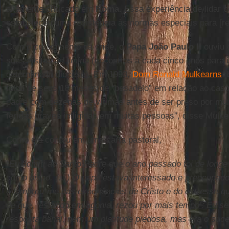
altamente criticado em
Roma
. Essa experiência de lidar
estabeleceu uma resistência às normas especiais para [re
Com o crescimento da crise, o
Papa João Paulo II
ouviu 
suas visitas
ad limina
(encontros a cada cinco anos para 
determinada diocese). Em 1993,
Dom Ronald Mulkearns
,
falou de seus 18 meses de “pesadelo” em relação ao cas
padre com dezenas de vítimas antes de ser preso por mui
feridas graves infligidas em muitas pessoas”, disse Mulk
Como ele contou em uma carta pastoral,
“Eu admiti ao Santo Padre que o ano passado foi de longe
como bispo. (…) O papa estava interessado e preocupad
e lembrou-me das experiências de Cristo e do estresse q
de que, ‘estando em agonia, rezou por mais tempo’. Eu s
resposta banal, nem um platitude piedosa, mas era o suc