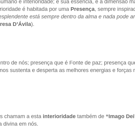
umano é interioridade; é sua essência, é a dimensão m
erioridade é habitada por uma
Presença
, sempre inspira
esplendente está sempre dentro da alma e nada pode ar
eresa D’Ávila
).
ntro de nós; presença que é Fonte de paz; presença qu
, nos sustenta e desperta as melhores energias e forças
ais chamam a esta
interioridade
também de
“Imago Dei
a divina em nós.