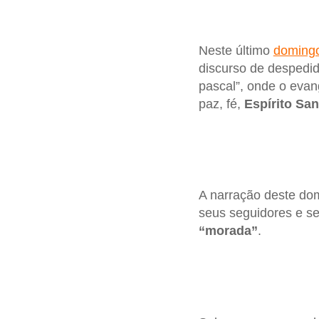
Neste último
doming
discurso de despedid
pascal”, onde o evan
paz, fé,
Espírito San
A narração deste do
seus seguidores e seg
“morada”
.