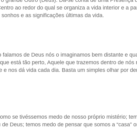
 o grande Outro (Deus). Dá-se conta de uma Presença 
ro ao redor do qual se organiza a vida interior e a par
sonhos e as significações últimas da vida.
falamos de Deus nós o imaginamos bem distante e qua
que está tão perto, Aquele que trazemos dentro de nó
e e nos dá vida cada dia. Basta um simples olhar por de
como se tivéssemos medo de nosso próprio mistério; te
 de Deus; temos medo de pensar que somos a “casa” on