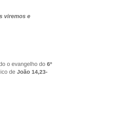
s viremos e
ndo o evangelho do
6º
lico de
João 14,23-