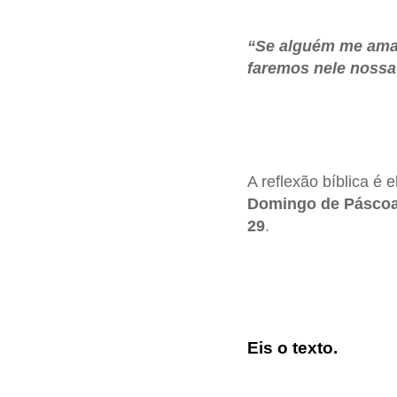
“Se alguém me ama,
faremos nele noss
A reflexão bíblica é 
Domingo de Pásco
29
.
Eis o texto.