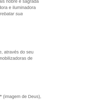
ais nobre e sagrada
dora e iluminadora
rebatar sua
e, através do seu
 mobilizadoras de
”
(imagem de Deus),