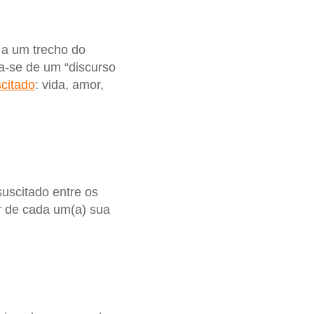
o a um trecho do
ta-se de um “discurso
citado
: vida, amor,
uscitado entre os
or de cada um(a) sua