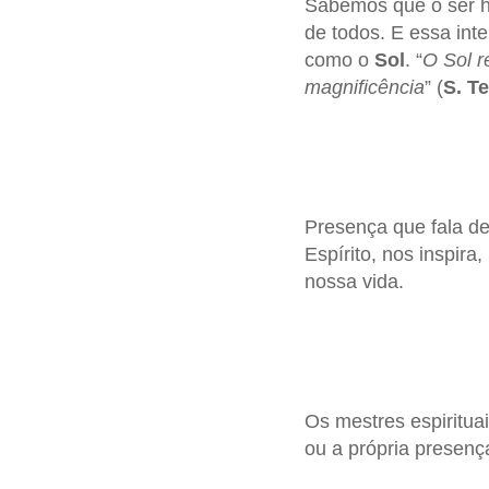
Sabemos que o ser h
de todos. E essa int
como o
Sol
. “
O Sol r
magnificência
” (
S. T
Presença que fala de
Espírito, nos inspira
nossa vida.
Os mestres espiritu
ou a própria presenç