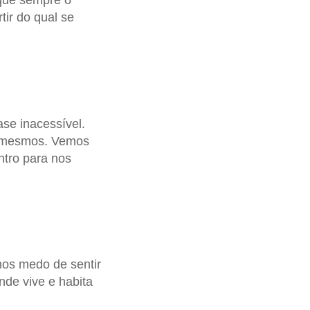
que sempre o
tir do qual se
se inacessível.
s mesmos. Vemos
ntro para nos
mos medo de sentir
de vive e habita