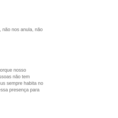
 não nos anula, não
porque nosso
essoas não tem
eus sempre habita no
essa presença para