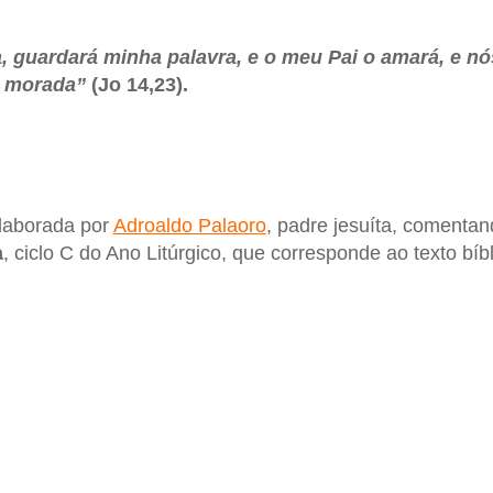
 guardará minha palavra, e o meu Pai o amará, e nó
a morada”
(Jo 14,23).
elaborada por
Adroaldo Palaoro
, padre jesuíta, comenta
a
, ciclo C do Ano Litúrgico, que corresponde ao texto bíb