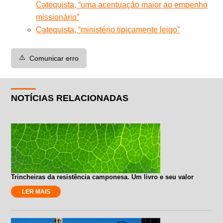
Catequista, “uma acentuação maior ao empenho
missionário”
Catequista, “ministério tipicamente leigo”
⚠️
Comunicar erro
NOTÍCIAS RELACIONADAS
Trincheiras da resistência camponesa. Um livro e seu valor
LER MAIS