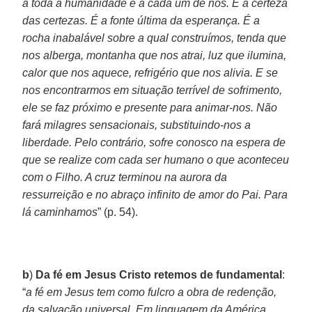
a toda a humanidade e a cada um de nós. É a certeza
das certezas. É a fonte última da esperança. É a
rocha inabalável sobre a qual construímos, tenda que
nos alberga, montanha que nos atrai, luz que ilumina,
calor que nos aquece, refrigério que nos alivia. E se
nos encontrarmos em situação terrível de sofrimento,
ele se faz próximo e presente para animar-nos. Não
fará milagres sensacionais, substituindo-nos a
liberdade. Pelo contrário, sofre conosco na espera de
que se realize com cada ser humano o que aconteceu
com o Filho. A cruz terminou na aurora da
ressurreição e no abraço infinito de amor do Pai. Para
lá caminhamos
” (p. 54).
b
)
Da fé em Jesus Cristo retemos de fundamental
:
“
a fé em Jesus tem como fulcro a obra de redenção,
da salvação universal. Em linguagem da América