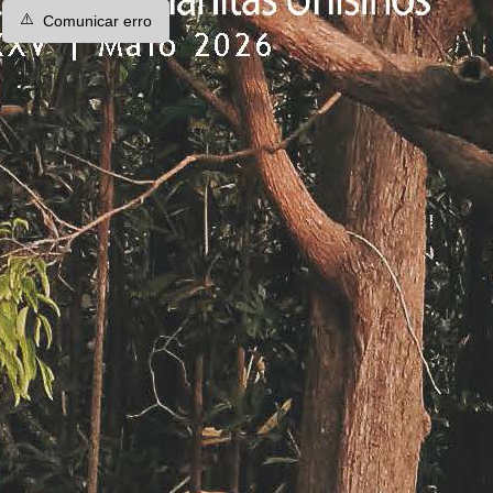
⚠️
Comunicar erro