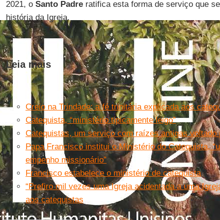
2021, o
Santo Padre
ratifica esta forma de serviço que s
história da Igreja.
Leia mais
Creio na Trindade: a fé trinitária explicada aos cateq
Catequista, “ministério tipicamente leigo”
Catequistas, um serviço com raízes antigas voltado 
Papa Francisco institui o Ministério do Catequista,
empenho missionário”
Francisco estabelece o ministério de catequista
“Prefiro mil vezes uma Igreja acidentada a uma Igre
aos catequistas