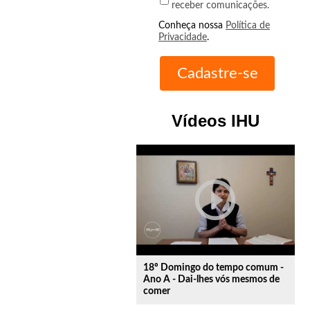
receber comunicações.
Conheça nossa
Política de
Privacidade
.
Vídeos IHU
play_circle_outline
18º Domingo do tempo comum -
Ano A - Dai-lhes vós mesmos de
comer