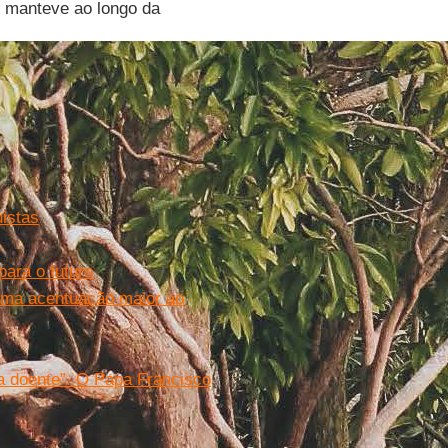
e manteve ao longo da
uistas
para o futuro
 “uma acentuação maior ao
ja doente”. O Papa Francisco