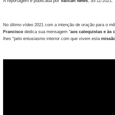
A reportagem é publicada por
Vatican News
, 30-11-2021.
No último vídeo 2021 com a intenção de oração para o m
Francisco
dedica sua mensagem "
aos catequistas e às 
lhes "pelo entusiasmo interior com que vivem esta
missão