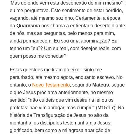
'Mas de onde vem esta desconexão de mim mesmo?',
eu me perguntava. Este sentimento de estar perdido,
vagando, até mesmo sozinho. Certamente, a época
da
Quaresma
nos chama a enfrentar o deserto diante
de nós, mas as perguntas, pelo menos para mim,
ainda permanecem: Eu sou uma abominação? Eu
tenho um "eu"? Um eu real, com desejos reais, com
quem posso me conectar?
Estas questões me tiram do eixo - sinto-me
perturbado, até mesmo agora, enquanto escrevo. No
entanto, o
Novo Testamento
, segundo
Mateus
, segue
o que Jesus proclama anteriormente, no mesmo
sentido: "não cuideis que vim destruir a lei ou os
profetas: não vim abrogar, mas cumprir" (
Mt 5:17
). Na
história da Transfiguração de Jesus no alto da
montanha, os discípulos testemunham a Jesus
glorificado, bem como a milagrosa aparição de