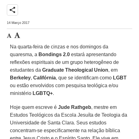
share
14 Março 2017
Na quarta-feira de cinzas e nos domingos da
quaresma, a
Bondings 2.0
estará apresentando
reflexões espirituais de um grupo heterogêneo de
estudantes da
Graduate Theological Union
, em
Berkeley
,
Califórnia
, que se identificam como
LGBT
ou estão envolvidos com pesquisa teológica e/ou
ministério
LGBTQ+
.
Hoje quem escreve é
Jude Rathgeb
, mestre em
Estudos Teológicos da Escola Jesuíta de Teologia da
Universidade de Santa Clara. Seus estudos
concentram-se especificamente na relação bíblica
entre Jesus Cristo e o Espírito Santo. Ele vive em