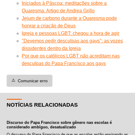
Iniciados à Páscoa: meditações sobre a
Quaresma. Artigo de Andrea Grillo
Jejum de carbono durante a Quaresma pode
honrar a criação de Deus
Igreja e pessoas LGBT: chegou a hora de agir
"Devemos pedir desculpas aos gays": as vozes
dissidentes dentro da Igreja
Por que os católicos LGBT não acreditam nas
desculpas do Papa Francisco aos gays
⚠️
Comunicar erro
NOTÍCIAS RELACIONADAS
Discurso do Papa Francisco sobre gênero nas escolas é
considerado ambíguo, desatualizado
O discurso do Papa Francisco de que as escolas estão ensinando as