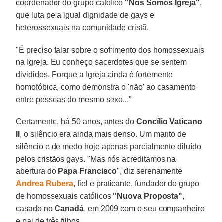
coordenador do grupo católico
"Nós Somos Igreja"
,
que luta pela igual dignidade de gays e
heterossexuais na comunidade cristã.
"É preciso falar sobre o sofrimento dos homossexuais
na Igreja. Eu conheço sacerdotes que se sentem
divididos. Porque a Igreja ainda é fortemente
homofóbica, como demonstra o 'não' ao casamento
entre pessoas do mesmo sexo..."
Certamente, há 50 anos, antes do
Concílio Vaticano
II
, o silêncio era ainda mais denso. Um manto de
silêncio e de medo hoje apenas parcialmente diluído
pelos cristãos gays. "Mas nós acreditamos na
abertura do
Papa Francisco
", diz serenamente
Andrea Rubera
, fiel e praticante, fundador do grupo
de homossexuais católicos
"Nuova Proposta"
,
casado no
Canadá
, em 2009 com o seu companheiro
e pai de três filhos.