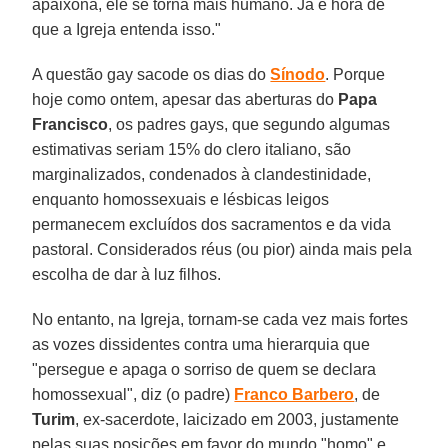
apaixona, ele se torna mais humano. Já é hora de
que a Igreja entenda isso."
A questão gay sacode os dias do
Sínodo
. Porque
hoje como ontem, apesar das aberturas do
Papa
Francisco
, os padres gays, que segundo algumas
estimativas seriam 15% do clero italiano, são
marginalizados, condenados à clandestinidade,
enquanto homossexuais e lésbicas leigos
permanecem excluídos dos sacramentos e da vida
pastoral. Considerados réus (ou pior) ainda mais pela
escolha de dar à luz filhos.
No entanto, na Igreja, tornam-se cada vez mais fortes
as vozes dissidentes contra uma hierarquia que
"persegue e apaga o sorriso de quem se declara
homossexual", diz (o padre)
Franco Barbero
, de
Turim
, ex-sacerdote, laicizado em 2003, justamente
pelas suas posições em favor do mundo "homo" e