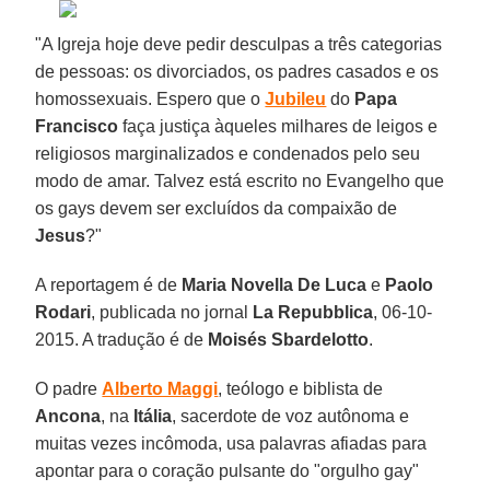
"A Igreja hoje deve pedir desculpas a três categorias
de pessoas: os divorciados, os padres casados e os
homossexuais. Espero que o
Jubileu
do
Papa
Francisco
faça justiça àqueles milhares de leigos e
religiosos marginalizados e condenados pelo seu
modo de amar. Talvez está escrito no Evangelho que
os gays devem ser excluídos da compaixão de
Jesus
?"
A reportagem é de
Maria Novella De Luca
e
Paolo
Rodari
, publicada no jornal
La
Repubblica
, 06-10-
2015. A tradução é de
Moisés Sbardelotto
.
O padre
Alberto Maggi
, teólogo e biblista de
Ancona
, na
Itália
, sacerdote de voz autônoma e
muitas vezes incômoda, usa palavras afiadas para
apontar para o coração pulsante do "orgulho gay"