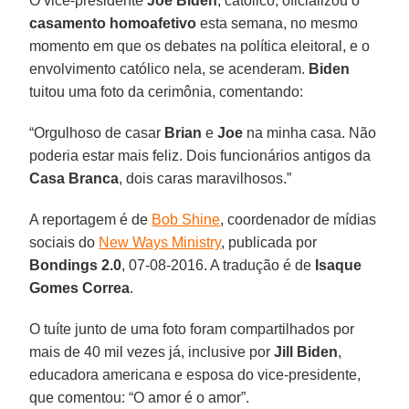
O vice-presidente
Joe Biden
, católico, oficializou o
casamento homoafetivo
esta semana, no mesmo
momento em que os debates na política eleitoral, e o
envolvimento católico nela, se acenderam.
Biden
tuitou uma foto da cerimônia, comentando:
“Orgulhoso de casar
Brian
e
Joe
na minha casa. Não
poderia estar mais feliz. Dois funcionários antigos da
Casa Branca
, dois caras maravilhosos.”
A reportagem é de
Bob Shine
, coordenador de mídias
sociais do
New Ways Ministry
, publicada por
Bondings 2.0
, 07-08-2016. A tradução é de
Isaque
Gomes Correa
.
O tuíte junto de uma foto foram compartilhados por
mais de 40 mil vezes já, inclusive por
Jill Biden
,
educadora americana e esposa do vice-presidente,
que comentou: “O amor é o amor”.