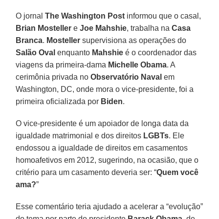
O jornal
The Washington Post
informou que o casal,
Brian Mosteller
e
Joe Mahshie
, trabalha na
Casa
Branca
.
Mosteller
supervisiona as operações do
Salão Oval
enquanto
Mahshie
é o coordenador das
viagens da primeira-dama
Michelle Obama
. A
cerimônia privada no
Observatório Naval
em
Washington, DC, onde mora o vice-presidente, foi a
primeira oficializada por
Biden
.
O vice-presidente é um apoiador de longa data da
igualdade matrimonial e dos direitos
LGBTs
. Ele
endossou a igualdade de direitos em casamentos
homoafetivos em 2012, sugerindo, na ocasião, que o
critério para um casamento deveria ser: “
Quem você
ama?
”
Esse comentário teria ajudado a acelerar a “evolução”
do tema por parte do presidente
Barack Obama
, de