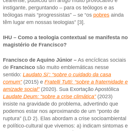
cearense, publicou um artigo muito provocativo e
instigante, perguntando – para os teólogos e as
teólogas mais “progressistas” – se “os
pobres
ainda
têm lugar em nossas teologias” [3].
IHU – Como a teologia contextual se manifesta no
magistério de Francisco?
Francisco de Aquino Júnior –
As encíclicas sociais
de
Francisco
são muito emblemáticas nesse
sentido:
Laudato Si’: “sobre o cuidado da casa
comum”
(2015) e
Fratelli Tutti: “sobre a fraternidade e
amizade social”
(2020). Sua Exortação Apostólica
Laudate Deum: “sobre a crise climática”
(2023)
insiste na gravidade do problema, advertindo que
podemos estar nos aproximando de um “ponto de
ruptura” (LD 2). Elas abordam a crise socioambiental
e político-cultural que vivemos: a) indicam sintomas e