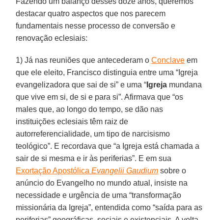
Fazendo um balanço desses doze anos, queremos
destacar quatro aspectos que nos parecem
fundamentais nesse processo de conversão e
renovação eclesiais:
1) Já nas reuniões que antecederam o
Conclave
em
que ele eleito, Francisco distinguia entre uma “Igreja
evangelizadora que sai de si” e uma “
Igreja
mundana
que vive em si, de si e para si”. Afirmava que “os
males que, ao longo do tempo, se dão nas
instituições eclesiais têm raiz de
autorreferencialidade, um tipo de narcisismo
teológico”. E recordava que “a Igreja está chamada a
sair de si mesma e ir às periferias”. E em sua
Exortação Apostólica
Evangelii Gaudium
sobre o
anúncio do Evangelho no mundo atual, insiste na
necessidade e urgência de uma “transformação
missionária da Igreja”, entendida como “saída para as
periferias” geográficas, sociais e existenciais. A volta