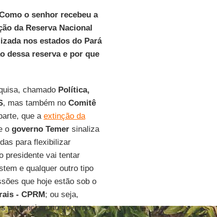
Como o senhor recebeu a
nção da Reserva Nacional
lizada nos estados do Pará
o dessa reserva e por que
squisa, chamado
Política,
S
, mas também no
Comitê
parte, que a
extinção da
ue o
governo Temer
sinaliza
as para flexibilizar
 presidente vai tentar
istem e qualquer outro tipo
ssões que hoje estão sob o
rais - CPRM
; ou seja,
es pertenciam ao governo