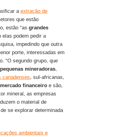
sificar a
extração de
setores que estão
o, estão “as
grandes
m elas podem pedir a
squisa, impedindo que outra
enor porte, interessadas em
ão. “O segundo grupo, que
pequenas mineradoras
,
s canadenses
, sul-africanas,
mercado financeiro
e são,
tor mineral, as empresas
duzem o material de
de se explorar determinada
icações ambientais e