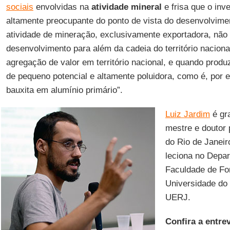
sociais
envolvidas na
atividade mineral
e frisa que o inv
altamente preocupante do ponto de vista do desenvolvime
atividade de mineração, exclusivamente exportadora, não
desenvolvimento para além da cadeia do território naciona
agregação de valor em território nacional, e quando prod
de pequeno potencial e altamente poluidora, como é, por 
bauxita em alumínio primário”.
Luiz Jardim
é gr
mestre e doutor 
do Rio de Janei
leciona no Depa
Faculdade de Fo
Universidade do 
UERJ.
Confira a entrev