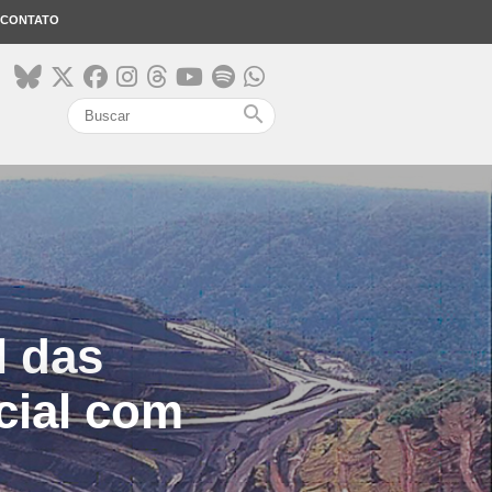
CONTATO
search
l das
cial com