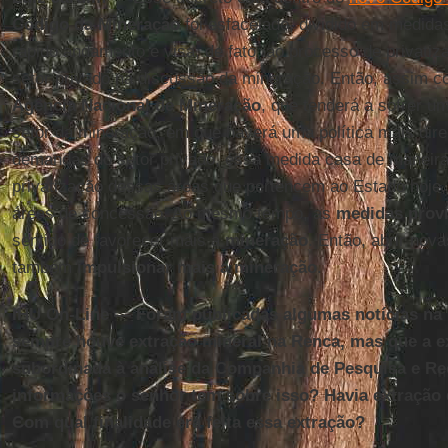
Código da Mineração
foi esfacelado, dividido em medidas
rápido andamento e visa, de fato, ao processo de privatiz
setor privado na discussão da mineração. Então, assim 
Agência Nacional de Mineração
, que tenderá a sofrer um
setor da mineração, em que haverá uma política mais dire
demandas do setor privado, essa medida casa de maneira
privatização dessas áreas que pertencem ao Estado hoje
áreas de concessão. Ao mesmo tempo, as
medidas provi
sentido de favorecer mais a
mineração
. Então, abrir nov
também
impulsionar mais a mineração
.
IHU On-Line — Foram publicadas algumas notícias na
sempre houve extração mineral na Renca, mas que a e
subordinada à análise da Companhia de Pesquisa e Re
informações o senhor tem sobre isso? Havia extração
Com qual finalidade era feita essa extração?