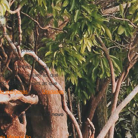
sinalização do governo de
erá favorecido pela
instalação de
 e pelo avanço da pesquisa
altamente preocupante não
z a ocupação de pesquisas
e, mas também indica que o
ovas áreas, sejam as que
s do
CPRM
, sejam as que
as indígenas
e em
Unidades
reto e a proposta do novo
 da Mineração
, isto é, o