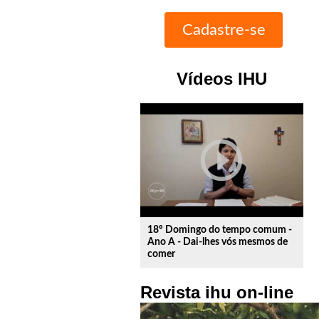
Vídeos IHU
play_circle_outline
18º Domingo do tempo comum -
Ano A - Dai-lhes vós mesmos de
comer
Revista ihu on-line