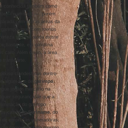
 é conhecida também como
porte — garimpos —, porém
parada com outras áreas da
uve garimpo, mas com menos
erteza se hoje ainda existe
ou bastante, e a gasolina
is caro. Além disso, a área
 transporte.
pouso clandestinas dentro
te algum tipo de
garimpo
,
orque jogam mercúrio na
alquer segurança de que a
eliminação do garimpo
 os casos do
Suriname
, do
o de empresas mineradoras,
ente competem pelo mesmo