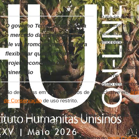
federal.
Trata-se de uma 
que esse setor s
O governo Temer sinaliza para
flexibilização e 
o mercado da mineração que
empreendimentos
ele vai promover medidas para
mineral. Isso é 
flexibilizar qualquer tipo de
só porque produ
projeto econômico via
nessa localidad
mineração
governo abrirá n
estão em ponto
são desejadas em outros projetos de lei, inclusive em
áre
de Conservação
de uso restrito.
IHU On-Line — Que relações estabelece entre esse dec
Código da Mineração?
Luiz Jardim —
Esse decreto está dentro do
novo Código