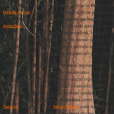
Luiz Jardim —
Pelo que sabemos, a área da
Renca
, que
Região do Jari
, já teve áreas de mineração de pequeno 
nunca foram áreas de grande
expansão garimpeira
. Com
Amazônia
, não era uma área prioritária do garimpo; ho
força do que em outras regiões da Amazônia. Não temos c
garimpo funcionando na
Reserva
, até porque o preço baix
aumentou de preço, o que dificulta o garimpo e o torna ma
da
Renca
é muito longínqua, por isso tem um alto custo de
Pelas informações que temos, existem algumas pistas de 
dessa área e muitas delas estão desativadas. Então, exis
de pequeníssimo porte, mas com impacto significativo, p
água, destroem as matas e o solo. No entanto, não há qu
chegada de empresas privadas produza qualquer tipo de 
nessas áreas. Se olharmos a
Amazônia
como um todo, e
Tapajós
, do
Pará
e até de
Serra Pelada
, onde há ocupaçã
veremos que a
mineração
e o
garimpo
não necessariam