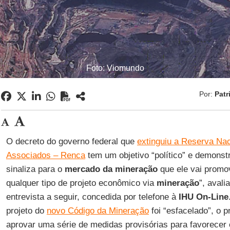
Foto: Viomundo
Por:
Patr
O decreto do governo federal que
extinguiu a Reserva Nac
Associados – Renca
tem um objetivo “político” e demonst
sinaliza para o
mercado da mineração
que ele vai promov
qualquer tipo de projeto econômico via
mineração
”, avali
entrevista a seguir, concedida por telefone à
IHU On-Line
projeto do
novo Código da Mineração
foi “esfacelado”, o p
aprovar uma série de medidas provisórias para favorecer 