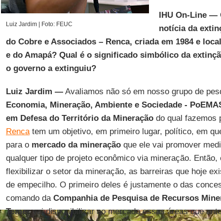
IHU On-Line — 
Luiz Jardim | Foto: FEUC
notícia da exti
do Cobre e Associados – Renca, criada em 1984 e loca
e do Amapá? Qual é o significado simbólico da extinçã
o governo a extinguiu?
Luiz Jardim —
Avaliamos não só em nosso grupo de pe
Economia, Mineração, Ambiente e Sociedade - PoEMA
em Defesa do Território da Mineração
do qual fazemos 
Renca
tem um objetivo, em primeiro lugar, político, em q
para o
mercado da mineração
que ele vai promover medid
qualquer tipo de projeto econômico via mineração. Então, o
flexibilizar o setor da mineração, as barreiras que hoje ex
de empecilho. O primeiro deles é justamente o das conce
comando da
Companhia de Pesquisa de Recursos Mine
Temer
vai disponibilizar ao mercado essas áreas que ant