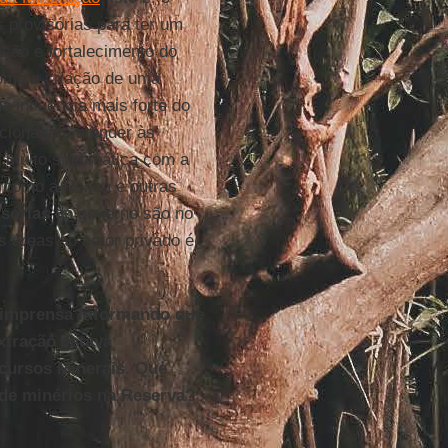
 provisórias para ter um
ação e fortalecimento do
como a criação de uma
a influência mais forte do
cionada a atender às
 muito sintomática com a
, como a Renca e outras
sórias
do governo são no
as áreas ao setor privado é
 imprensa informando que
xtração estava
cursos Minerais. Que
 de minérios na Reserva?