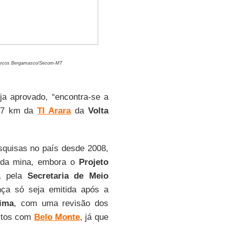
arcos Bergamasco/Secom-MT
ja aprovado, “encontra-se a
,7 km da
TI Arara
da
Volta
squisas no país desde 2008,
o da mina, embora o
Projeto
a pela
Secretaria de Meio
nça só seja emitida após a
Rima
, com uma revisão dos
actos com
Belo Monte
, já que