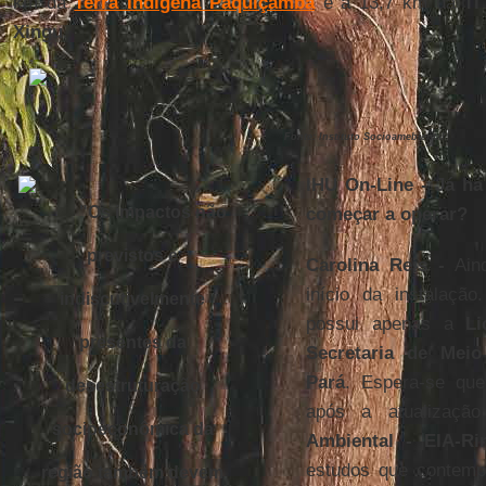
km da
Terra Indígena Paquiçamba
e a 13,7 km da
TI
Xingu
.
Fonte: Instituto Socioamebiental
IHU On-Line - Já há
"Os impactos não
começar a operar?
previstos e
Carolina Reis -
Aind
início da instalaçã
indiscutivelmente
possui apenas a
Li
presentes da
Secretaria de Mei
Pará
. Espera-se que
desestruturação
após a atualizaç
socioeconômica da
Ambiental - EIA-Ri
estudos que contemp
região também devem