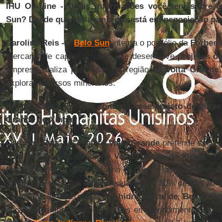
IHU On-Line - Quais informações você tem sobre 
Sun? Desde quando a empresa está em negociação para
Carolina Reis -
A
Belo Sun
integra o portfólio da
Forbes 
mercantil de capital privado, que desenvolve
projetos d
empresa realiza pesquisas na região da
Volta Grande
explorar recursos minerários.
IHU On-Line - Em que consiste esse projeto de miner
Grande do Xingu?
Carolina Reis -
O
Projeto Volta Grande
pretende ser a 
ouro do país. Localizada na
Volta Grande do Xingu
, no
Porfírio
(PA), a área está no trecho de aproximadame
Xingu
que teve sua vazão reduzida em 80% devido ao b
destinada às operações da
hidrelétrica de Belo Mon
duramente impactados pelos dois empreendimentos. A mi