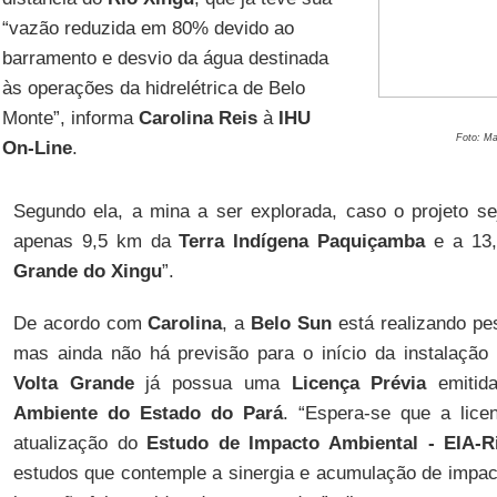
“vazão reduzida em 80% devido ao
barramento e desvio da água destinada
às operações da hidrelétrica de Belo
Monte”, informa
Carolina Reis
à
IHU
Foto: M
On-Line
.
Segundo ela, a mina a ser explorada, caso o projeto se
apenas 9,5 km da
Terra Indígena Paquiçamba
e a 13
Grande do Xingu
”.
De acordo com
Carolina
, a
Belo Sun
está realizando pe
mas ainda não há previsão para o início da instalaçã
Volta Grande
já possua uma
Licença Prévia
emitid
Ambiente do Estado do Pará
. “Espera-se que a lice
atualização do
Estudo de Impacto Ambiental - EIA-
estudos que contemple a sinergia e acumulação de imp