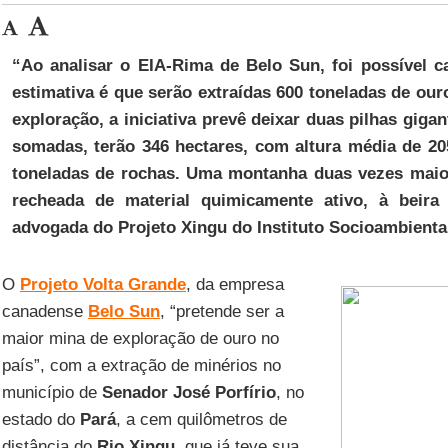
“Ao analisar o EIA-Rima de Belo Sun, foi possível c
estimativa é que serão extraídas 600 toneladas de our
exploração, a iniciativa prevê deixar duas pilhas gigan
somadas, terão 346 hectares, com altura média de 20
toneladas de rochas. Uma montanha duas vezes maio
recheada de material quimicamente ativo, à beira
advogada do Projeto Xingu do Instituto Socioambienta
O
Projeto Volta Grande
, da empresa
canadense
Belo Sun
, “pretende ser a
maior mina de exploração de ouro no
país”, com a extração de minérios no
município de
Senador José Porfírio
, no
estado do
Pará
, a cem quilômetros de
distância do
Rio Xingu
, que já teve sua