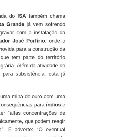
gada do
ISA
também chama
ta Grande
já vem sofrendo
gravar com a instalação da
ador José Porfírio
, onde o
emovida para a construção da
ue tem parte do território
grária. Além da atividade do
ara subsistência, esta já
r uma mina de ouro com uma
 consequências para
índios
e
er “altas concentrações de
micamente, que podem reagir
s”. E adverte: “O eventual