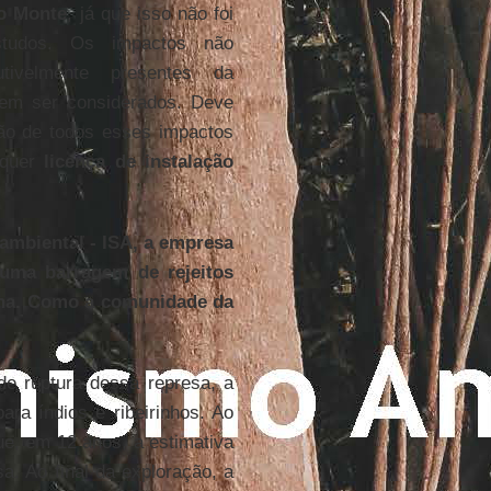
o Monte
, já que isso não foi
studos. Os impactos não
utivelmente presentes da
em ser considerados. Deve
ão de todos esses impactos
lquer
licença de instalação
ambiental - ISA, a empresa
uma barragem de rejeitos
ana. Como a comunidade da
de ruptura dessa represa, a
ra índios e ribeirinhos. Ao
que, em 12 anos, a estimativa
a. Ao final da exploração, a