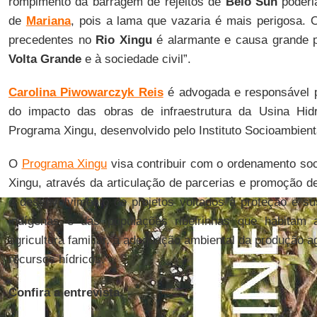
rompimento da barragem de rejeitos de
Belo Sun
poderia
de
Mariana
, pois a lama que vazaria é mais perigosa.
precedentes no
Rio Xingu
é alarmante e causa grande 
Volta Grande
e à sociedade civil”.
Carolina Piwowarczyk Reis
é advogada e responsável p
do impacto das obras de infraestrutura da Usina Hid
Programa Xingu, desenvolvido pelo Instituto Socioambienta
O
Programa Xingu
visa contribuir com o ordenamento soc
Xingu, através da articulação de parcerias e promoção de 
o desenvolvimento de projetos voltados à proteção e su
indígenas e das populações ribeirinhas que habitam a
agricultura familiar, à adequação ambiental da produção a
recursos hídricos.
Confira a entrevista.