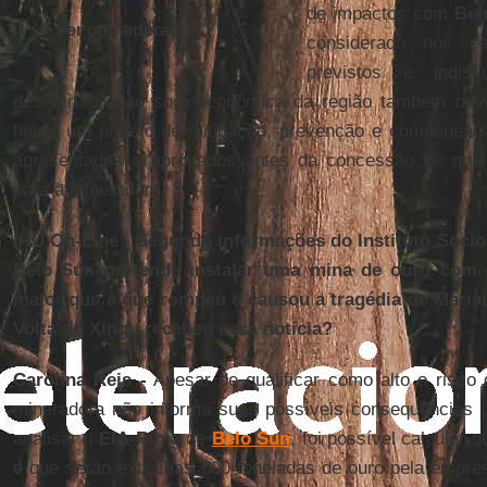
de impactos com
Bel
ser considerados
"
considerado nos e
previstos e indisc
desestruturação socioeconômica da região também dev
haver um projeto de mitigação, prevenção e compensaç
apresentados e aprovados antes da concessão de qua
para a mineradora.
IHU On-Line - Segundo informações do Instituto Socio
Belo Sun pretende instalar uma mina de ouro com 
maior que a que rompeu e causou a tragédia de Mari
Volta do Xingu recebeu essa notícia?
Carolina Reis -
Apesar de qualificar como alto o risco 
mineradora não informa suas possíveis consequências pa
analisar o
EIA-Rima
de
Belo Sun
, foi possível calcular 
é que serão extraídas 600 toneladas de ouro pela empres