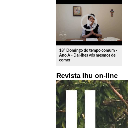
play_circle_outline
18º Domingo do tempo comum -
Ano A - Dai-lhes vós mesmos de
comer
Revista ihu on-line