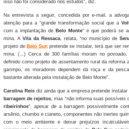
isso não foi considerado nos estudos”, diz.
Na entrevista a seguir, concedida por e-mail, a advo
atenção para a “grande transformação social que a
Vol
com a implantação de
Belo Monte
” e que poderá se a
mina. A
Vila da Ressaca
, relata, “no município de
Sen
projeto de
Belo Sun
pretende se instalar, terá que ser r
mina. (...) Cerca de 300 famílias moram no povoado, q
definido como projeto de assentamento rural da reforma a
garimpo, os moradores dependem da roça e da pesca p
bastante alterada pela instalação de Belo Monte”.
Carolina Reis
diz ainda que a empresa pretende instala
barragem de rejeitos
, mas “não informa suas possíveis
ribeirinhos
”, apesar de a barragem possivelmente cont
arsênio, chumbo e cianeto, componentes não inertes qui
com o meio ambiente e deixar prejuízos incalculávei