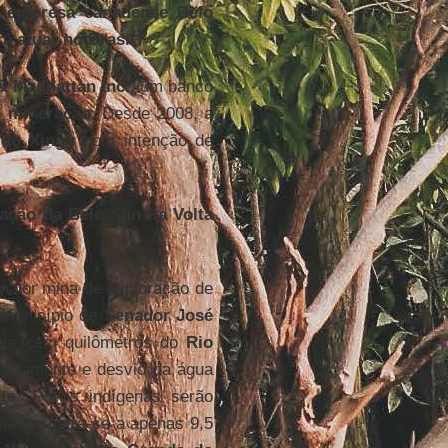
a empresa canadense Belo
 atuar no Brasil?
& Manhattan Inc.
, um banco
e mineração
. Desde 2008, a
 do Xingu
com intenção de
ação da Belo Sun na Volta
maior mina de exploração de
 município de
Senador José
nte cem quilômetros do
Rio
arramento e desvio da água
te
. Povos indígenas serão
na encontra-se a apenas 9,5