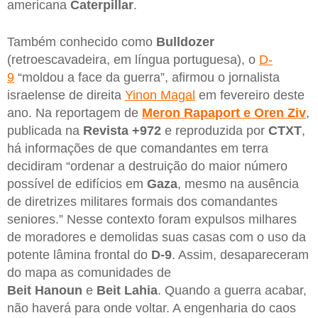
americana
Caterpillar
.
Também conhecido como
Bulldozer
(retroescavadeira, em língua portuguesa), o
D-
9
“moldou a face da guerra”, afirmou o jornalista
israelense de direita
Yinon Magal
em fevereiro deste
ano. Na reportagem de
Meron Rapaport e Oren Ziv
,
publicada na
Revista +972
e reproduzida por
CTXT
,
há informações de que comandantes em terra
decidiram “ordenar a destruição do maior número
possível de edifícios em
Gaza
, mesmo na ausência
de diretrizes militares formais dos comandantes
seniores.” Nesse contexto foram expulsos milhares
de moradores e demolidas suas casas com o uso da
potente lâmina frontal do
D-9
. Assim, desapareceram
do mapa as comunidades de
Beit
Hanoun
e
Beit
Lahia
. Quando a guerra acabar,
não haverá para onde voltar. A engenharia do caos