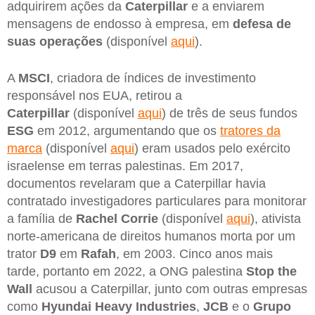
adquirirem ações da
Caterpillar
e a enviarem
mensagens de endosso à empresa, em
defesa de
suas operações
(disponível
aqui
).
A
MSCI
, criadora de índices de investimento
responsável nos EUA, retirou a
Caterpillar
(disponível
aqui
) de três de seus fundos
ESG
em 2012, argumentando que os
tratores da
marca
(disponível
aqui
) eram usados pelo exército
israelense em terras palestinas. Em 2017,
documentos revelaram que a Caterpillar havia
contratado investigadores particulares para monitorar
a família de
Rachel Corrie
(disponível
aqui
), ativista
norte-americana de direitos humanos morta por um
trator
D9
em
Rafah
, em 2003. Cinco anos mais
tarde, portanto em 2022, a ONG palestina
Stop the
Wall
acusou a Caterpillar, junto com outras empresas
como
Hyundai Heavy Industries
,
JCB
e o
Grupo