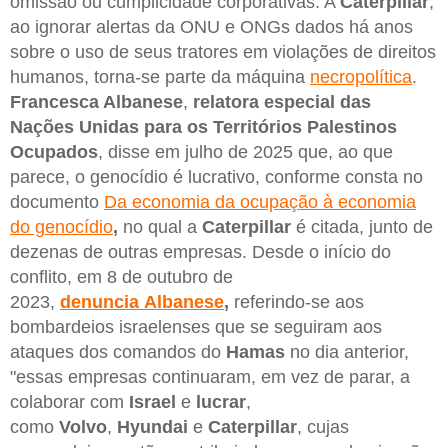
omissão ou cumplicidade corporativas. A
Caterpillar
,
ao ignorar alertas da ONU e ONGs dados há anos
sobre o uso de seus tratores em violações de direitos
humanos, torna-se parte da máquina
necropolítica
.
Francesca Albanese
,
relatora especial das
Nações Unidas para os Territórios Palestinos
Ocupados
, disse em julho de 2025 que, ao que
parece, o genocídio é lucrativo, conforme consta no
documento
Da economia da ocupação à economia
do genocídio
,
no qual a
Caterpillar
é citada, junto de
dezenas de outras empresas. Desde o início do
conflito, em 8 de outubro de
2023,
denuncia Albanese
,
referindo-se aos
bombardeios israelenses que se seguiram aos
ataques dos comandos do
Hamas
no dia anterior,
"essas empresas continuaram, em vez de parar, a
colaborar com
Israel
e
lucrar
,
como
Volvo
,
Hyundai
e
Caterpillar
, cujas