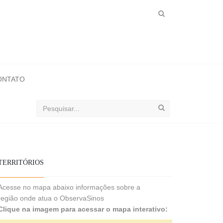
ONTATO
Buscar
no
ObservaSinos
TERRITÓRIOS
Acesse no mapa abaixo informações sobre a
região onde atua o ObservaSinos
Clique na imagem para acessar o mapa interativo: