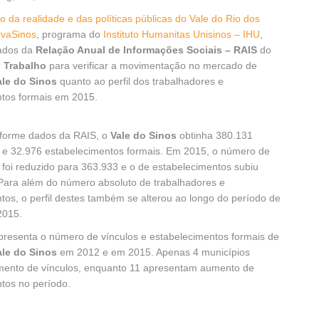
o da realidade e das políticas públicas do Vale do Rio dos
rvaSinos
, programa do
Instituto Humanitas Unisinos – IHU
,
ados da
Relação Anual de Informações Sociais – RAIS
do
o Trabalho
para verificar a movimentação no mercado de
ale do Sinos
quanto ao perfil dos trabalhadores e
tos formais em 2015.
forme dados da RAIS, o
Vale do Sinos
obtinha 380.131
 e 32.976 estabelecimentos formais. Em 2015, o número de
 foi reduzido para 363.933 e o de estabelecimentos subiu
Para além do número absoluto de trabalhadores e
tos, o perfil destes também se alterou ao longo do período de
2015.
resenta o número de vínculos e estabelecimentos formais de
le do Sinos
em 2012 e em 2015. Apenas 4 municípios
mento de vínculos, enquanto 11 apresentam aumento de
tos no período.