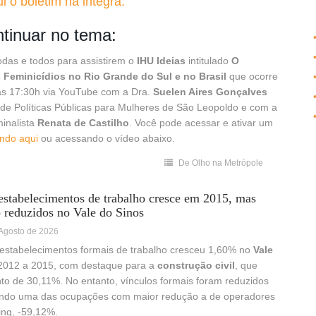
 o boletim na integra.
tinuar no tema:
das e todos para assistirem o
IHU Ideias
intitulado
O
Feminicídios no Rio Grande do Sul e no Brasil
que ocorre
às 17:30h via YouTube com a Dra.
Suelen Aires Gonçalves
 de Políticas Públicas para Mulheres de São Leopoldo e com a
inalista
Renata de Castilho
. Você pode acessar e ativar um
ando aqui
ou acessando o vídeo abaixo.
De Olho na Metrópole
stabelecimentos de trabalho cresce em 2015, mas
o reduzidos no Vale do Sinos
 Agosto de 2026
estabelecimentos formais de trabalho cresceu 1,60% no
Vale
2012 a 2015, com destaque para a
construção civil
, que
o de 30,11%. No entanto, vínculos formais foram reduzidos
ndo uma das ocupações com maior redução a de operadores
ing, -59,12%.