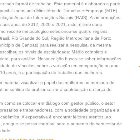
ercado formal de trabalho. Este material é elaborado a partir
ponibilizados pelo Ministério do Trabalho e Emprego (MTE)
elação Anual de Informações Sociais (RAIS). As informações
o aos anos de 2012, 2020 e 2021, este, último dado
mo recorte metodológico selecionou-se quatro regiões
Brasil, Rio Grande do Sul, Região Metropolitana de Porto
unicípio de Canoas) para realizar a pesquisa, da mesma
escolheu os níveis de escolaridade: Médio completo e
leto, para análise. Nesta edição busca-se saber informações
idade de vínculos, sobre a variação em comparação ao ano
 10 anos, e a participação do trabalho das mulheres.
 material visualizar o papel das mulheres no mercado de
l no sentido de problematizar a contribuição da força de
im como se colocar em diálogo com gestor público, o setor
presários e trabalhadores), com a sociedade organizada e a
adêmica. A expectativa é encontrar leitores atentos, ao
 em que se possa contribui para o aumento do bem estar de
idade.