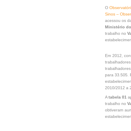
O
Observatóri
Sinos – Obse
acessou os d
Ministério d
trabalho no
V
estabelecimen
Em 2012, con
trabalhadores
trabalhadores
para 33.505. 
estabelecimen
2010/2012 a 
A
tabela 01
ap
trabalho no
Va
obtiveram au
estabelecimen