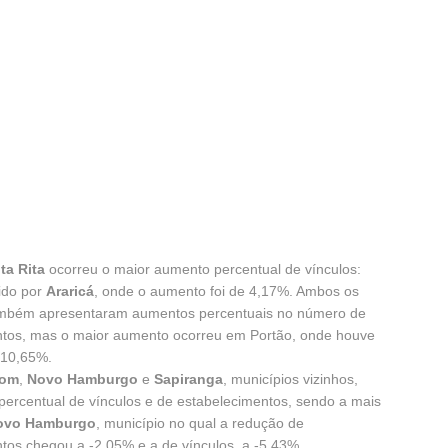
a Rita
ocorreu o maior aumento percentual de vínculos:
ido por
Araricá
, onde o aumento foi de 4,17%. Ambos os
ambém apresentaram aumentos percentuais no número de
ntos, mas o maior aumento ocorreu em Portão, onde houve
 10,65%.
Bom
,
Novo Hamburgo
e
Sapiranga
, municípios vizinhos,
ercentual de vínculos e de estabelecimentos, sendo a mais
ovo Hamburgo
, município no qual a redução de
tos chegou a -2,05% e a de vínculos, a -5,43%.