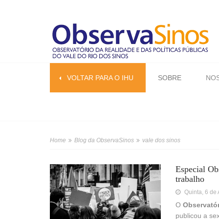
VOLTAR PARA O IHU
SOBRE
NOS
Home
Blog da ObservaSinos
vale dos sinos
Especial Ob
trabalho
Quinta, 6 de
O
Observatór
publicou a se