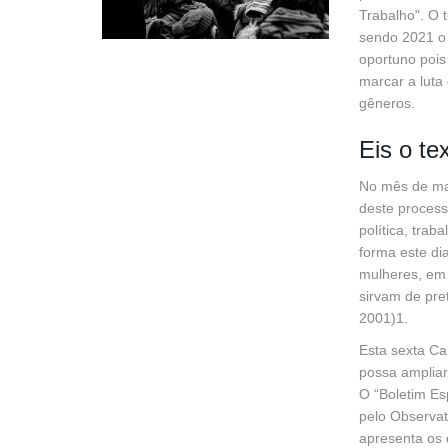
Trabalho". O 
sendo 2021 o
oportuno pois
marcar a luta
gêneros.
Eis o te
No mês de mar
deste process
política, trab
forma este di
mulheres, em 
sirvam de pret
2001)1.
Esta sexta Ca
possa ampliar
O “Boletim Es
pelo Observató
apresenta os 