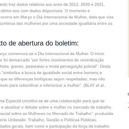
texto traz dados relativos aos anos de 2012, 2020 e 2021,
 último ano com dados disponíveis. O momento é
 ocorre em Março o Dia Internacional de Mulher, data que visa
 continua das mulheres por uma sociedade igualitária entre os
xto de abertura do boletim:
ço comemora-se o Dia Internacional da Mulher. O início
o foi demarcado “por fortes movimentos de reivindicação
alhista, greves, passeatas e muita perseguição policial”. Desta
a “simboliza a busca de igualdade social entre homens e
que as diferenças biológicas sejam respeitadas, mas não
exto para subordinar e inferiorizar a mulher”. (BLAY et al.,
rta Especial constitui-se de uma colaboração para que se
 e atualizar o debate sobre a mulher no mercado de trabalho.
pecial sobre as Mulheres no Mercado de Trabalho”, produzida
rio Unilasalle: Trabalho, Gestão e Políticas Públicas,
dados gerais, bem como a participação da força de trabalho