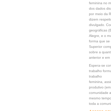
feminina no m
dos dados dis
por meio da R
dizem respeit
divulgado. Co
geográficas (
Alegre, e o m
forma que se 
Superior comp
sobre a quant
anterior e em
Espera-se com
trabalho forma
trabalho
feminina, ass
produtivo (em
comunidade ac
mesmo tempo,
toda a comun