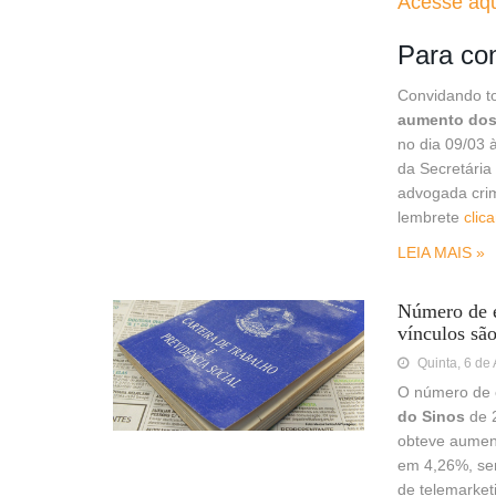
Acesse aqui
Para con
Convidando to
aumento dos 
no dia 09/03 
da Secretária
advogada crim
lembrete
clic
LEIA MAIS »
Número de e
vínculos sã
Quinta, 6 de
O número de 
do Sinos
de 
obteve aument
em 4,26%, se
de telemarket