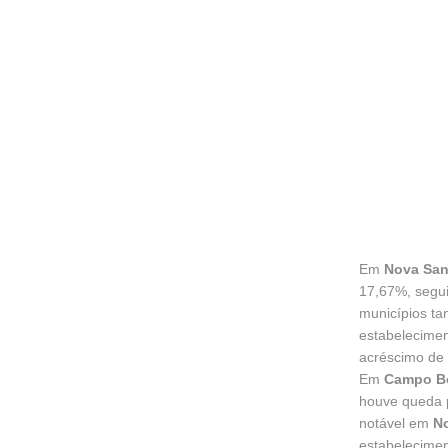
Em
Nova Sant
17,67%, segu
municípios t
estabelecime
acréscimo de
Em
Campo 
houve queda p
notável em
N
estabelecimen