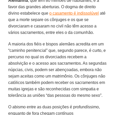
Alemanha
, que tem 80 milhões de habitantes, é a
favor das grandes aberturas. O dogma de direito
divino estabelece que
o casamento é indissolúvel
até
que a morte separe os cônjuges e os que se
divorciaram e casaram no civil não têm acesso a
vários sacramentos, entre eles o da comunhão.
A maioria dos fiéis e bispos alemães acredita em um
“caminho penitencial” que, segundo parece, é curto, e
percurso no qual os divorciados recebem a
absolvição e o acesso aos sacramentos. As segundas
núpcias, civis, podem ser abençoadas, embora não
sejam aceitas como um matrimônio. Os cônjuges não
católicos também podem receber os sacramentos em
muitas igrejas e são reconhecidas com simpatia e
tolerância as uniões “das pessoas do mesmo sexo”.
O abismo entre as duas posições é profundíssimo,
enquanto de fora chegam contínuos