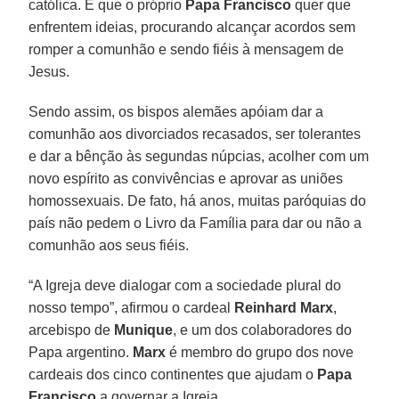
católica. E que o próprio
Papa Francisco
quer que
enfrentem ideias, procurando alcançar acordos sem
romper a comunhão e sendo fiéis à mensagem de
Jesus.
Sendo assim, os bispos alemães apóiam dar a
comunhão aos divorciados recasados, ser tolerantes
e dar a bênção às segundas núpcias, acolher com um
novo espírito as convivências e aprovar as uniões
homossexuais. De fato, há anos, muitas paróquias do
país não pedem o Livro da Família para dar ou não a
comunhão aos seus fiéis.
“A Igreja deve dialogar com a sociedade plural do
nosso tempo”, afirmou o cardeal
Reinhard Marx
,
arcebispo de
Munique
, e um dos colaboradores do
Papa argentino.
Marx
é membro do grupo dos nove
cardeais dos cinco continentes que ajudam o
Papa
Francisco
a governar a Igreja.