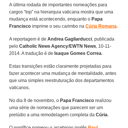
A última rodada de importantes nomeações para
cargos “top” na hierarquia vaticana mostra que uma
mudança está acontecendo, enquanto o
Papa
Francisco
imprime o seu carimbo na
C
úria
Romana
.
A reportagem é de
Andrea Gagliarducci
, publicada
pelo
Catholic News Agency
/
EWTN
News
, 10-11-
2014. A tradução é de
Isaque Gomes
Correa
.
Estas transições estão claramente projetadas para
fazer acontecer uma mudança de mentalidade, antes
que uma simples reestruturação dos departamentos
vaticanos.
No dia 8 de novembro, o
Papa Francisco
realizou
uma série de nomeações que parecem ser um
prelúdio a uma remodelagem completa da
Cúria
.
O pontífice nomeou o arcebispo inglês
Paul