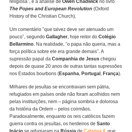
religiosa", é a análise de
Owen Chadwick
no livro
The Popes and European Revolution
(Oxford
History of the Christian Church).
Um comentário "que talvez deve ser atenuado um
pouco", segundo
Gallagher
, hoje reitor do
Colégio
Bellarmino
. Na realidade, "o papa não queria, mas a
força política sobre ele era grande demais". A
supressão papal da
Companhia de Jesus
chegou
depois de quase 20 anos de outras tantas supressões
nos Estados bourbons (
Espanha
,
Portugal
,
França
).
Milhares de jesuítas se encontravam sem pátria,
refugiados em países onde não foram acolhidos nem
pelas instituições, nem – página sombria e dolorosa
da história da Ordem – pelos coirmãos.
Paradoxalmente, enquanto os reis católicos fazem
guerra contra os jesuítas, os herdeiros de
Santo
Inácio
se refugiaram na
Rússia
de
Catarina II
, que