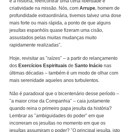
e a história, reencontrar uma certa liberdade e
criatividade na missão. Nós, com
Arrupe
, homem de
profundidade extraordinária, tivemos talvez uma dose
mais forte ou mais rápida, a ponto de que alguns
jesuítas espanhóis quase fizeram uma cisão,
assustados pelas muitas mudanças muito
rapidamente realizadas".
Hoje, revisitar as "raízes" – a partir do relançamento
dos
Exercícios Espirituais
de
Santo Inácio
nas
últimas décadas – também é um modo de olhar com
mais serenidade aqueles anos turbulentos.
Não é paradoxal que o bicentenário desse período –
"a maior crise da Companhia" – caia justamente
quando reina o primeiro papa jesuíta da história?
Lembrar as "ambiguidades do poder" em que
incorreram os jesuítas no momento em que os
jesuítas assumiram o poder? "O principal jesuíta, isto