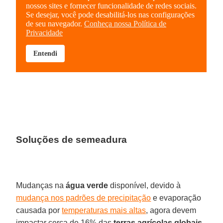
Soluções de semeadura
Mudanças na
água verde
disponível, devido à
mudança nos padrões de precipitação
e evaporação
causada por
temperaturas mais altas
, agora devem
impactar cerca de 16% das
terras agrícolas globais
.