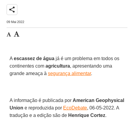
share
09 Mai 2022
A
escassez de água
já é um problema em todos os
continentes com
agricultura
, apresentando uma
grande ameaça à
segurança alimentar
.
A informação é publicada por
American Geophysical
Union
e reproduzida por
EcoDebate
, 06-05-2022. A
tradução e a edição são de
Henrique Cortez
.