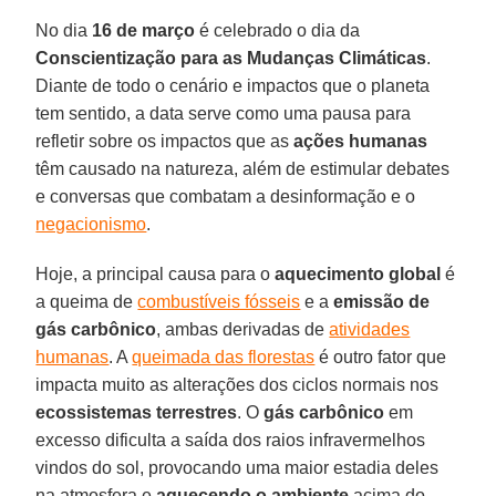
No dia
16 de março
é celebrado o dia da
Conscientização para as Mudanças Climáticas
.
Diante de todo o cenário e impactos que o planeta
tem sentido, a data serve como uma pausa para
refletir sobre os impactos que as
ações humanas
têm causado na natureza, além de estimular debates
e conversas que combatam a desinformação e o
negacionismo
.
Hoje, a principal causa para o
aquecimento global
é
a queima de
combustíveis fósseis
e a
emissão de
gás carbônico
, ambas derivadas de
atividades
humanas
. A
queimada das florestas
é outro fator que
impacta muito as alterações dos ciclos normais nos
ecossistemas terrestres
. O
gás carbônico
em
excesso dificulta a saída dos raios infravermelhos
vindos do sol, provocando uma maior estadia deles
na atmosfera e
aquecendo o ambiente
acima do