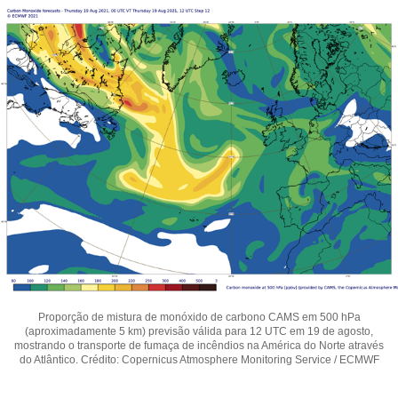
Proporção de mistura de monóxido de carbono CAMS em 500 hPa
(aproximadamente 5 km) previsão válida para 12 UTC em 19 de agosto,
mostrando o transporte de fumaça de incêndios na América do Norte através
do Atlântico. Crédito: Copernicus Atmosphere Monitoring Service / ECMWF