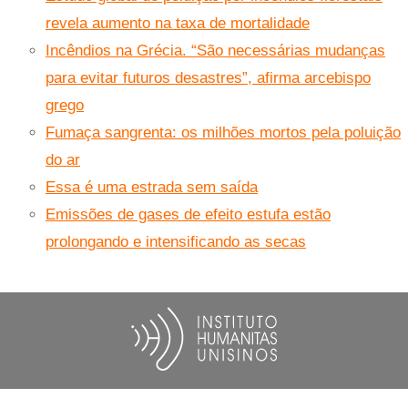
revela aumento na taxa de mortalidade
Incêndios na Grécia. “São necessárias mudanças
para evitar futuros desastres”, afirma arcebispo
grego
Fumaça sangrenta: os milhões mortos pela poluição
do ar
Essa é uma estrada sem saída
Emissões de gases de efeito estufa estão
prolongando e intensificando as secas