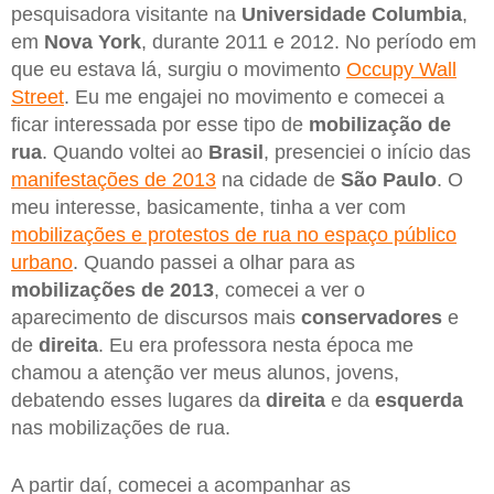
pesquisadora visitante na
Universidade Columbia
,
em
Nova York
, durante 2011 e 2012. No período em
que eu estava lá, surgiu o movimento
Occupy Wall
Street
. Eu me engajei no movimento e comecei a
ficar interessada por esse tipo de
mobilização de
rua
. Quando voltei ao
Brasil
, presenciei o início das
manifestações de 2013
na cidade de
São Paulo
. O
meu interesse, basicamente, tinha a ver com
mobilizações e protestos de rua no espaço público
urbano
. Quando passei a olhar para as
mobilizações de 2013
, comecei a ver o
aparecimento de discursos mais
conservadores
e
de
direita
. Eu era professora nesta época me
chamou a atenção ver meus alunos, jovens,
debatendo esses lugares da
direita
e da
esquerda
nas mobilizações de rua.
A partir daí, comecei a acompanhar as