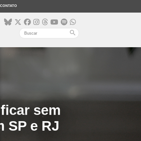
CONTATO
search
ficar sem
m SP e RJ