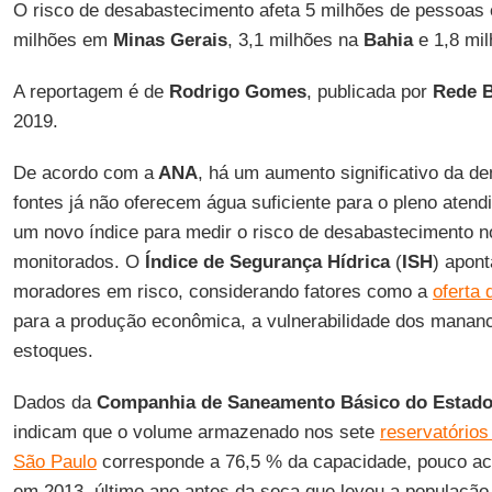
O risco de desabastecimento afeta 5 milhões de pessoa
milhões em
Minas Gerais
, 3,1 milhões na
Bahia
e 1,8 mi
A reportagem é de
Rodrigo Gomes
, publicada por
Rede B
2019.
De acordo com a
ANA
, há um aumento significativo da d
fontes já não oferecem água suficiente para o pleno atend
um novo índice para medir o risco de desabastecimento n
monitorados. O
Índice de Segurança Hídrica
(
ISH
) apont
moradores em risco, considerando fatores como a
oferta
para a produção econômica, a vulnerabilidade dos mananci
estoques.
Dados da
Companhia de Saneamento Básico do Estado
indicam que o volume armazenado nos sete
reservatórios
São Paulo
corresponde a 76,5 % da capacidade, pouco ac
em 2013, último ano antes da seca que levou a população 