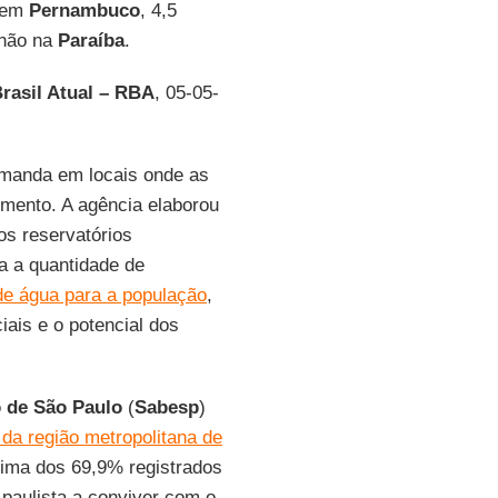
s em
Pernambuco
, 4,5
lhão na
Paraíba
.
rasil Atual – RBA
, 05-05-
emanda em locais onde as
imento. A agência elaborou
os reservatórios
a a quantidade de
 de água para a população
,
ais e o potencial dos
 de São Paulo
(
Sabesp
)
 da região metropolitana de
ima dos 69,9% registrados
paulista a conviver com o