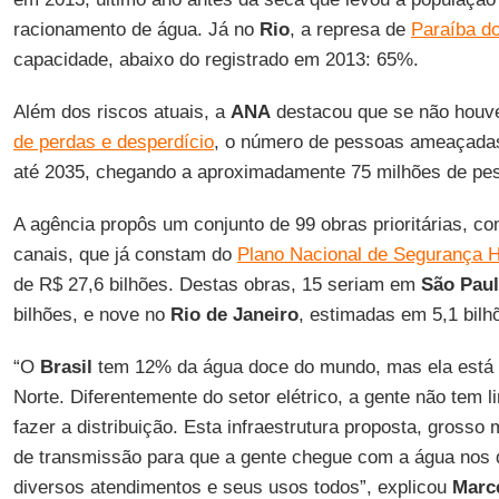
racionamento de água. Já no
Rio
, a represa de
Paraíba do
capacidade, abaixo do registrado em 2013: 65%.
Além dos riscos atuais, a
ANA
destacou que se não houv
de perdas e desperdício
, o número de pessoas ameaçad
até 2035, chegando a aproximadamente 75 milhões de pe
A agência propôs um conjunto de 99 obras prioritárias, c
canais, que já constam do
Plano Nacional de Segurança H
de R$ 27,6 bilhões. Destas obras, 15 seriam em
São Pau
bilhões, e nove no
Rio de Janeiro
, estimadas em 5,1 bilh
“O
Brasil
tem 12% da água doce do mundo, mas ela está 
Norte. Diferentemente do setor elétrico, a gente não tem 
fazer a distribuição. Esta infraestrutura proposta, grosso
de transmissão para que a gente chegue com a água nos d
diversos atendimentos e seus usos todos”, explicou
Marc