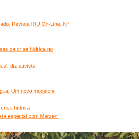
tado. Revista IHU On-Line, Nº
as da crise hídrica no
a', diz ativista
 água. Um novo modelo é
crise hídrica
ista especial com Marzeni
 hídrica