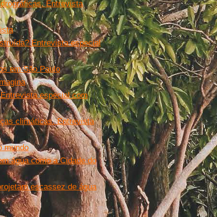
drográficas. Entrevista
ista
nstruída? Entrevista especial
nos em São Paulo
imagina
 Entrevista especial com
ças climáticas. Entrevista
no mundo
sem água como a Cidade do
projetam escassez de água