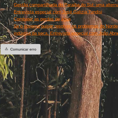
Gestão compartilhada do Paraíba do Sul: uma alternat
Entrevista especial com José Galizia Tundisi
Combater as perdas de água
Se o governo quiser resolver os problemas do Nordes
indústria da seca. Entrevista especial com João Ab
⚠️
Comunicar erro