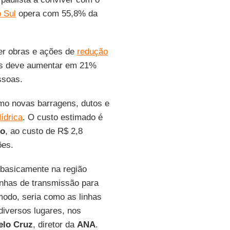
 Sul
opera com 55,8% da
er obras e ações de
redução
as deve aumentar em 21%
ssoas.
omo novas barragens, dutos e
ídrica
. O custo estimado é
lo
, ao custo de R$ 2,8
ões.
basicamente na região
linhas de transmissão para
 modo, seria como as linhas
iversos lugares, nos
elo Cruz
, diretor da
ANA
.