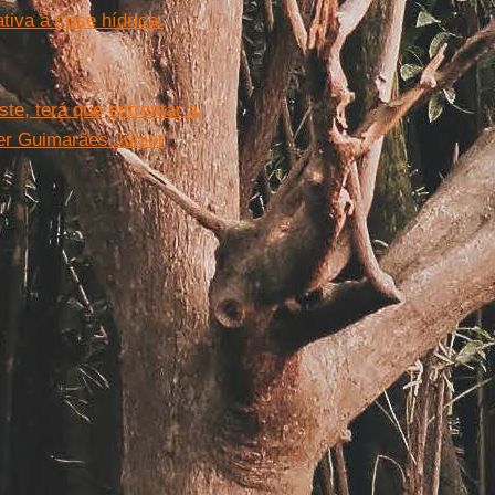
iva à crise hídrica.
te, terá que enfrentar a
ner Guimarães Júnior