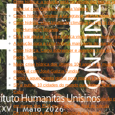
Crise hídrica: a solução está no estudo das bacias hi
especial com Osvaldo Ferreira Valente
Crises hídricas tendem a se agravar, afirma especial
Crise hídrica. Uma fatalidade climática ou ela foi co
com Humberto Miranda
ONU vai apurar se crise hídrica viola direitos huma
A solução para a crise hídrica mais perto do que se 
Crise hídrica. Como sobreviver e aprender com ela?
Pedro Telles
Maior crise hídrica dos últimos 100 anos e as mudan
especial com José Galizia Tundisi
Como o aquecimento global pode mudar 5 cidades 
SP e outras 10 cidades do mundo que podem ficar 
Cabo
A mudança climática e o crescimento da população 
em partes dos EUA muito antes do final do século
De onde vem a água que abastece sua casa?