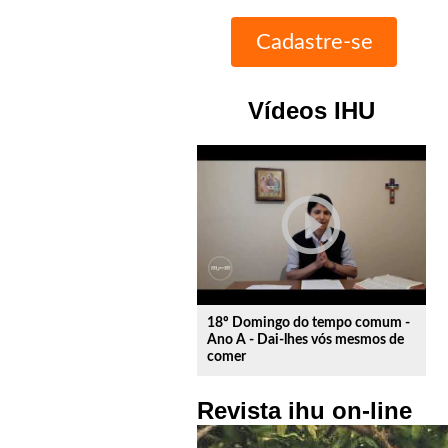
Vídeos IHU
play_circle_outline
18º Domingo do tempo comum -
Ano A - Dai-lhes vós mesmos de
comer
Revista ihu on-line