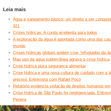
Leia mais
Água e saneamento básico: um direito a ser conquis
321
Crises hídricas: A corda arrebenta para todos
A exploração da água é apontada como uma das caus
mundo
Crises hídricas globais podem criar 'refugiados da águ
Mau uso da água subterrânea agrava a crise hídrica
Crise hídrica piora segurança alimentar
Crise hídrica e uma nova cultura de cuidado com a
preciso. Entrevista com Rafael Poço
Relatório evidencia violação de direitos humanos em 
Crise hídrica de São Paulo foi negligenciada. Entrev
Pereira
Estudo sugere ações integradas para atenuar a crise