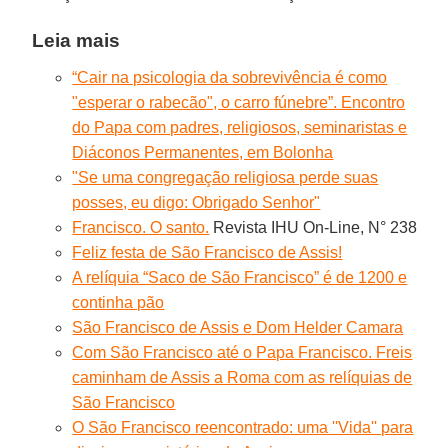
Leia mais
“Cair na psicologia da sobrevivência é como
"esperar o rabecão", o carro fúnebre”. Encontro
do Papa com padres, religiosos, seminaristas e
Diáconos Permanentes, em Bolonha
"Se uma congregação religiosa perde suas
posses, eu digo: Obrigado Senhor"
Francisco. O santo.
Revista IHU On-Line, N° 238
Feliz festa de São Francisco de Assis!
A relíquia “Saco de São Francisco” é de 1200 e
continha pão
São Francisco de Assis e Dom Helder Camara
Com São Francisco até o Papa Francisco. Freis
caminham de Assis a Roma com as relíquias de
São Francisco
O São Francisco reencontrado: uma ''Vida'' para