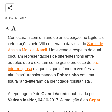
share
05 Outubro 2017
Começaram com um ano de antecipação, no Egito, as
celebrações pelo VIII centenário da visita do
Santo de
Assis
a
Malik al-Kamil
. Um evento a respeito do qual
circulam representações de diferentes tons entre
aqueles que o exaltam como gesto profético de
paz
inter-religiosa
e aqueles que difundem versões “anti-
altruístas”, transformando o
Pobrezinho
em uma
figura “ante-litteram” da identidade “cristianista”.
A reportagem é de
Gianni Valente
, publicada por
Vatican Insider
, 04-10-2017. A tradução é do
Cepat
.