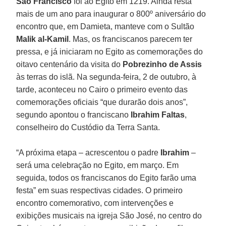
São Francisco
foi ao Egito em 1219. Ainda resta
mais de um ano para inaugurar o 800º aniversário do
encontro que, em Damieta, manteve com o Sultão
Malik al-Kamil
. Mas, os franciscanos parecem ter
pressa, e já iniciaram no Egito as comemorações do
oitavo centenário da visita do
Pobrezinho de Assis
às terras do islã. Na segunda-feira, 2 de outubro, à
tarde, aconteceu no Cairo o primeiro evento das
comemorações oficiais “que durarão dois anos”,
segundo apontou o franciscano
Ibrahim Faltas
,
conselheiro do Custódio da Terra Santa.
“A próxima etapa – acrescentou o padre
Ibrahim
–
será uma celebração no Egito, em março. Em
seguida, todos os franciscanos do Egito farão uma
festa” em suas respectivas cidades. O primeiro
encontro comemorativo, com intervenções e
exibições musicais na igreja São José, no centro do