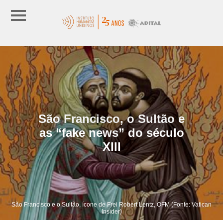
São Francisco, o Sultão e
as “fake news” do século
XIII
São Francisco e o Sultão, ícone de Frei Robert Lentz, OFM (Fonte: Vatican
Insider)