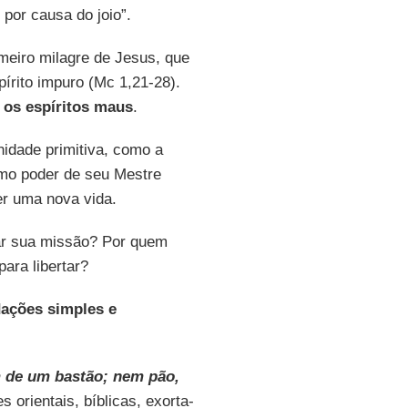
 por causa do joio”.
meiro milagre de Jesus, que
írito impuro (Mc 1,21-28).
 os espíritos maus
.
unidade primitiva, como a
mo poder de seu Mestre
er uma nova vida.
ar sua missão? Por quem
ara libertar?
ações simples e
 de um bastão; nem pão,
orientais, bíblicas, exorta-