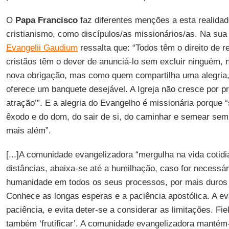
O
Papa Francisco
faz diferentes menções a esta realida
cristianismo, como discípulos/as missionários/as. Na su
Evangelii Gaudium
ressalta que: “Todos têm o direito de 
cristãos têm o dever de anunciá-lo sem excluir ninguém
nova obrigação, mas como quem compartilha uma alegria, 
oferece um banquete desejável. A Igreja não cresce por pr
atração’”. E a alegria do Evangelho é missionária porque
êxodo e do dom, do sair de si, do caminhar e semear se
mais além”.
[...]A comunidade evangelizadora “mergulha na vida cotidi
distâncias, abaixa-se até a humilhação, caso for necessá
humanidade em todos os seus processos, por mais duros
Conhece as longas esperas e a paciência apostólica. A ev
paciência, e evita deter-se a considerar as limitações. Fi
também ‘frutificar’. A comunidade evangelizadora mantém-