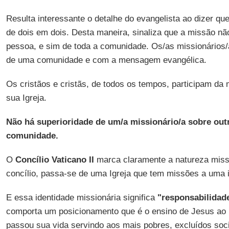
Resulta interessante o detalhe do evangelista ao dizer qu
de dois em dois. Desta maneira, sinaliza que a missão n
pessoa, e sim de toda a comunidade. Os/as missionário
de uma comunidade e com a mensagem evangélica.
Os cristãos e cristãs, de todos os tempos, participam da
sua Igreja.
Não há superioridade de um/a missionário/a sobre out
comunidade.
O
Concílio Vaticano II
marca claramente a natureza missi
concílio, passa-se de uma Igreja que tem missões a uma i
E essa identidade missionária significa
"responsabilidad
comporta um posicionamento que é o ensino de Jesus ao l
passou sua vida servindo aos mais pobres, excluídos socia