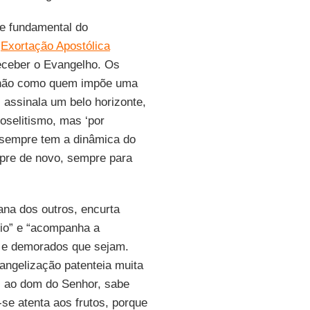
de fundamental do
a
Exortação Apostólica
receber o Evangelho. Os
, não como quem impõe uma
assinala um belo horizonte,
oselitismo, mas ‘por
 “sempre tem a dinâmica do
mpre de novo, sempre para
ana dos outros, encurta
rio” e “acompanha a
 e demorados que sejam.
angelização patenteia muita
el ao dom do Senhor, sabe
se atenta aos frutos, porque