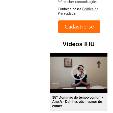
receber comunicações.
Conheça nossa
Política de
Privacidade
.
Vídeos IHU
play_circle_outline
18º Domingo do tempo comum -
Ano A - Dai-lhes vós mesmos de
comer