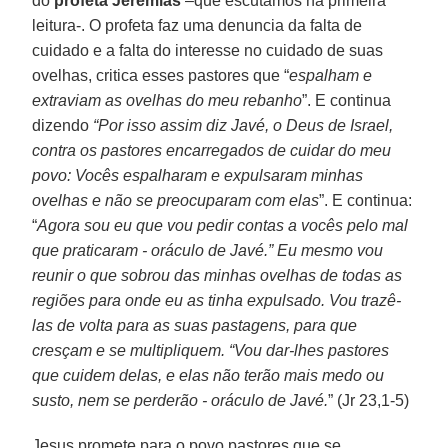
do
profeta Jeremias
–que escutamos na primeira
leitura-. O profeta faz uma denuncia da falta de
cuidado e a falta do interesse no cuidado de suas
ovelhas, critica esses pastores que “
espalham e
extraviam as ovelhas do meu rebanho
”. E continua
dizendo
“Por isso assim diz Javé, o Deus de Israel,
contra os pastores encarregados de cuidar do meu
povo: Vocês espalharam e expulsaram minhas
ovelhas e não se preocuparam com elas
”. E continua:
“
Agora sou eu que vou pedir contas a vocês pelo mal
que praticaram - oráculo de Javé.” Eu mesmo vou
reunir o que sobrou das minhas ovelhas de todas as
regiões para onde eu as tinha expulsado. Vou trazê-
las de volta para as suas pastagens, para que
cresçam e se multipliquem. “Vou dar-lhes pastores
que cuidem delas, e elas não terão mais medo ou
susto, nem se perderão - oráculo de Javé.
” (Jr 23,1-5)
Jesus promete para o povo pastores que se