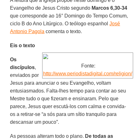
A leitura que a Igreja propõe neste domingo é o
Evangelho de Jesus Cristo segundo
Marcos 6,30-34
que corresponde ao 16° Domingo do Tempo Comum,
ciclo B do Ano Litúrgico. O teólogo espanhol
José
Antonio Pagola
comenta o texto.
Eis o texto
Os
Fonte:
discípulos
,
http://www.periodistadigital.com/religion/
enviados por
Jesus para anunciar o seu Evangelho, voltam
entusiasmados. Falta-lhes tempo para contar ao seu
Mestre tudo o que fizeram e ensinaram. Pelo que
parece, Jesus quer escutá-los com calma e convida-
os a retirar-se “a sós para um sítio tranquilo para
descansar um pouco”.
As pessoas alteram todo o plano.
De todas as