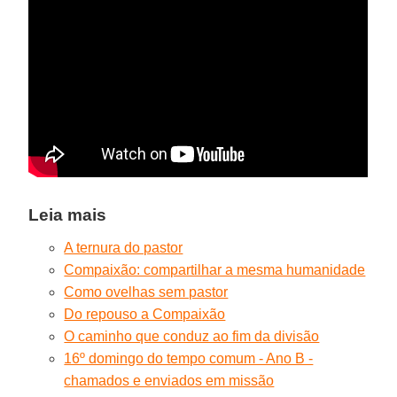
Leia mais
A ternura do pastor
Compaixão: compartilhar a mesma humanidade
Como ovelhas sem pastor
Do repouso a Compaixão
O caminho que conduz ao fim da divisão
16º domingo do tempo comum - Ano B -
chamados e enviados em missão