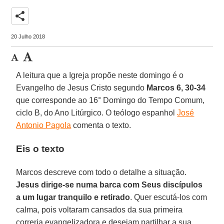
share
20 Julho 2018
A leitura que a Igreja propõe neste domingo é o
Evangelho de Jesus Cristo segundo
Marcos 6, 30-34
que corresponde ao 16° Domingo do Tempo Comum,
ciclo B, do Ano Litúrgico. O teólogo espanhol
José
Antonio Pagola
comenta o texto.
Eis o texto
Marcos descreve com todo o detalhe a situação.
Jesus dirige-se numa barca com Seus discípulos
a um lugar tranquilo e retirado
. Quer escutá-los com
calma, pois voltaram cansados da sua primeira
correria evangelizadora e desejam partilhar a sua