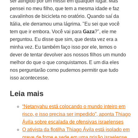
ser atingido por um míssil em qualquer lugar. Mas
pensei no meu filho, que tem a mesma idade e faz
cavalinhos de bicicleta no oratório. Quando saí da
Itália, ele derramou uma lágrima. "Eu sei que você
tem que ir embora. Você vai para
Gaza
?", ele me
perguntou. Eu disse que sim, que desta vez era a
minha vez. Eu também faço isso por ele, temos o
dever de tentar devolver aos nossos filhos um mundo
melhor do que o que conquistamos. E um dia eles
nos perguntarão como pudemos permitir que tudo
isso acontecesse.
Leia mais
“Netanyahu está colocando o mundo inteiro em
risco, e isso precisa ser impedido”, aponta Thiago
Ávila sobre escalada de ofensivas israelenses
O ativista da flotilha Thiago Ávila está isolado em
greve de fome e sede em uma prisão israelense