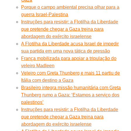
Porque o campo ambiental precisa olhar para a
guerra Israel-Palestina
Instruções para resistir: a Flotilha da Liberdade
que pretende chegar a Gaza treina para
abordagem do exército israelense
A Flotilha da Liberdade acusa Israel de impedir
sua partida em uma nova tática de pressão
França mobilizada para apoiar a tripulação do
veleiro Madleen
Veleiro com Greta Thunberg e mais 11 partiu de
Itália com destino a Gaza
Brasileiro integra missão humanitária com Greta
Thunberg rumo a Gaza: ‘Estamos a serviço dos
palestinos’
Instruções para resistir: a Flotilha da Liberdade
que pretende chegar a Gaza treina para
abordagem do exército israelense