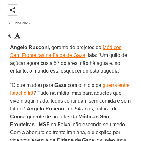
share
17 Junho 2025
Angelo Rusconi
, gerente de projetos do
Médicos
Sem Fronteiras na Faixa de Gaza
, fala: “Um quilo de
açúcar agora custa 57 dólares, não há água e, no
entanto, o mundo está esquecendo esta tragédia”.
“O que mudou para
Gaza
com o início da
guerra entre
Israel e Irã
? Tudo na mídia, mas para aqueles que
vivem aqui, nada, todos continuam sem comida e sem
futuro.”
Angelo Rusconi
, de 54 anos, natural de
Como
, gerente de projetos da
Médicos Sem
Fronteiras - MSF
na Faixa, não esconde seu medo.
Com a abertura da frente iraniana, ele explica por
videoconferência da
Cidade de Gaza
, os palestinos