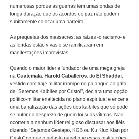
numerosas porque as guerras têm umas ondas de
longa duração que os acordos de paz não podem
subitamente colocar uma barreira.
As prequelas dos massacres, as raízes -o racismo- e
as feridas estão vivas e se ramificaram em
manifestações imprevistas.
Quando o maior líder e fundador de uma megaigreja
na
Guatemala
,
Harold Caballeros
, do
El Shaddai
,
vestido com traje militar irrompe no palanque ao grito
de “Seremos Kaibiles por Cristo!”, declara uma opção
político-militar enaltecida no plano espiritual e encena
uma banalização das ações dos kaibiles que só pode
se nutrir do desprezo de quem foi suas vítimas. Não
ocorreria a nenhum líder religioso discursar aos fiéis
dizendo “Sejamos Gestapo, KGB ou Ku Klux Klan por
Cristo” porque o nefasto papel que essas instituições