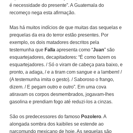
é necessidade do presente”. A Guatemala do
recomeço nega esta afirmação.
Mas há muitos indícios de que muitas das sequelas e
prequelas da era do terror estão presentes. Por
exemplo, os dois matadores descritos pela
testemunha que
Falla
apresenta como “
Juan
” são
esquartejadores, decapitadores: “É como fazem os
esquartejadores. / Só o viram de cabeça para baixo, e
pronto, a adaga, / e a tiram com sangue e a lambem! /
(A testemunha imita o gesto). / Saboroso o frango,
dizem. / E pegam outro e outro”. Em uma cova
atiravam os corpos desmembrados, jogavam-lhes
gasolina e prendiam fogo até reduzi-los a cinzas.
São os predecessores do famoso
Pozolero
. A
alongada sombra dos kaibiles se estende ao
narcomundo mexicano de hoje. As sequelas são