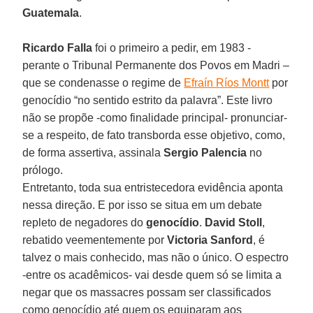
Guatemala
.
Ricardo Falla
foi o primeiro a pedir, em 1983 -
perante o Tribunal Permanente dos Povos em Madri –
que se condenasse o regime de
Efraín Ríos Montt
por
genocídio “no sentido estrito da palavra”. Este livro
não se propõe -como finalidade principal- pronunciar-
se a respeito, de fato transborda esse objetivo, como,
de forma assertiva, assinala
Sergio Palencia
no
prólogo.
Entretanto, toda sua entristecedora evidência aponta
nessa direção. E por isso se situa em um debate
repleto de negadores do
genocídio
.
David Stoll
,
rebatido veementemente por
Victoria Sanford
, é
talvez o mais conhecido, mas não o único. O espectro
-entre os acadêmicos- vai desde quem só se limita a
negar que os massacres possam ser classificados
como genocídio até quem os equiparam aos