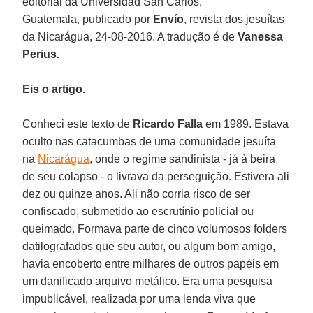
editorial da Universidad San Carlos,
Guatemala, publicado por
Envío
, revista dos jesuítas
da Nicarágua, 24-08-2016. A tradução é de
Vanessa
Perius.
Eis o artigo.
Conheci este texto de
Ricardo Falla
em 1989. Estava
oculto nas catacumbas de uma comunidade jesuíta
na
Nicarágua
, onde o regime sandinista - já à beira
de seu colapso - o livrava da perseguição. Estivera ali
dez ou quinze anos. Ali não corria risco de ser
confiscado, submetido ao escrutínio policial ou
queimado. Formava parte de cinco volumosos folders
datilografados que seu autor, ou algum bom amigo,
havia encoberto entre milhares de outros papéis em
um danificado arquivo metálico. Era uma pesquisa
impublicável, realizada por uma lenda viva que