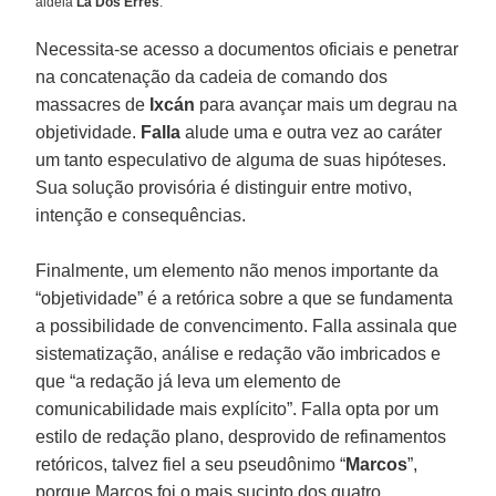
aldeia
La Dos Erres
.
Necessita-se acesso a documentos oficiais e penetrar
na concatenação da cadeia de comando dos
massacres de
Ixcán
para avançar mais um degrau na
objetividade.
Falla
alude uma e outra vez ao caráter
um tanto especulativo de alguma de suas hipóteses.
Sua solução provisória é distinguir entre motivo,
intenção e consequências.
Finalmente, um elemento não menos importante da
“objetividade” é a retórica sobre a que se fundamenta
a possibilidade de convencimento. Falla assinala que
sistematização, análise e redação vão imbricados e
que “a redação já leva um elemento de
comunicabilidade mais explícito”. Falla opta por um
estilo de redação plano, desprovido de refinamentos
retóricos, talvez fiel a seu pseudônimo “
Marcos
”,
porque Marcos foi o mais sucinto dos quatro