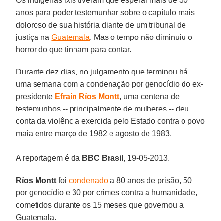
Os indígenas ixis tiveram que esperar mais de 30
anos para poder testemunhar sobre o capítulo mais
doloroso de sua história diante de um tribunal de
justiça na
Guatemala
. Mas o tempo não diminuiu o
horror do que tinham para contar.
Durante dez dias, no julgamento que terminou há
uma semana com a condenação por genocídio do ex-
presidente
Efraín Ríos Montt
, uma centena de
testemunhos -- principalmente de mulheres -- deu
conta da violência exercida pelo Estado contra o povo
maia entre março de 1982 e agosto de 1983.
A reportagem é da
BBC Brasil
, 19-05-2013.
Ríos Montt
foi
condenado
a 80 anos de prisão, 50
por genocídio e 30 por crimes contra a humanidade,
cometidos durante os 15 meses que governou a
Guatemala.