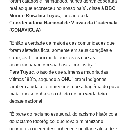
foram calados e intimidados, nunca deram cobertura
real ao que aconteceu no nosso país", disse à
BBC
Mundo Rosalina Tuyuc
, fundadora da
Coordenadoria Nacional de Viúvas da Guatemala
(CONAVIGUA)
"Então a verdade da maioria das comunidades que
foram afetadas ficou somente em seus corações e
cabeças. E foram muito poucos os que as
acompanharam em sua busca por justiça."
Para
Tuyuc
, o fato de que a imensa maioria das
vítimas "83%, segundo a
ONU
" eram indígenas
também ajuda a compreender que a tragédia do povo
maia nunca tenha sido objeto de um verdadeiro
debate nacional.
"É parte do racismo estrutural, do racismo histórico e
do racismo ideológico, que leva a minimizar o
ocorrido, a querer desconhecer e ocultar e até a dizer: