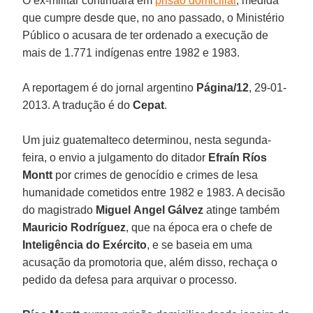
O ex-militar continuará em
prisão domiciliar
, medida
que cumpre desde que, no ano passado, o Ministério
Público o acusara de ter ordenado a execução de
mais de 1.771 indígenas entre 1982 e 1983.
A reportagem é do jornal argentino
Página/12
, 29-01-
2013. A tradução é do
Cepat
.
Um juiz guatemalteco determinou, nesta segunda-
feira, o envio a julgamento do ditador
Efraín Ríos
Montt
por crimes de genocídio e crimes de lesa
humanidade cometidos entre 1982 e 1983. A decisão
do magistrado
Miguel
Angel Gálvez
atinge também
Mauricio Rodríguez
, que na época era o chefe de
Inteligência do Exército
, e se baseia em uma
acusação da promotoria que, além disso, rechaça o
pedido da defesa para arquivar o processo.