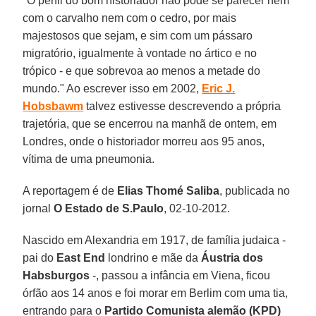
"O perfil do bom historiador não pode se parecer nem
com o carvalho nem com o cedro, por mais
majestosos que sejam, e sim com um pássaro
migratório, igualmente à vontade no ártico e no
trópico - e que sobrevoa ao menos a metade do
mundo." Ao escrever isso em 2002,
Eric J.
Hobsbawm
talvez estivesse descrevendo a própria
trajetória, que se encerrou na manhã de ontem, em
Londres, onde o historiador morreu aos 95 anos,
vítima de uma pneumonia.
A reportagem é de
Elias Thomé Saliba
, publicada no
jornal
O Estado de S.Paulo
, 02-10-2012.
Nascido em Alexandria em 1917, de família judaica -
pai do
East End
londrino e mãe da
Áustria dos
Habsburgos
-, passou a infância em Viena, ficou
órfão aos 14 anos e foi morar em Berlim com uma tia,
entrando para o
Partido Comunista alemão (KPD)