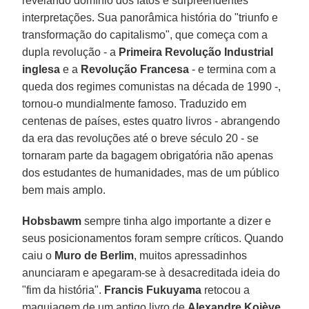
revelando domínio dos fatos e surpreendentes
interpretações. Sua panorâmica história do "triunfo e
transformação do capitalismo", que começa com a
dupla revolução - a
Primeira Revolução Industrial
inglesa
e a
Revolução Francesa
- e termina com a
queda dos regimes comunistas na década de 1990 -,
tornou-o mundialmente famoso. Traduzido em
centenas de países, estes quatro livros - abrangendo
da era das revoluções até o breve século 20 - se
tornaram parte da bagagem obrigatória não apenas
dos estudantes de humanidades, mas de um público
bem mais amplo.
Hobsbawm
sempre tinha algo importante a dizer e
seus posicionamentos foram sempre críticos. Quando
caiu o
Muro de Berlim
, muitos apressadinhos
anunciaram e apegaram-se à desacreditada ideia do
"fim da história".
Francis Fukuyama
retocou a
maquiagem de um antigo livro de
Alexandre Kojève