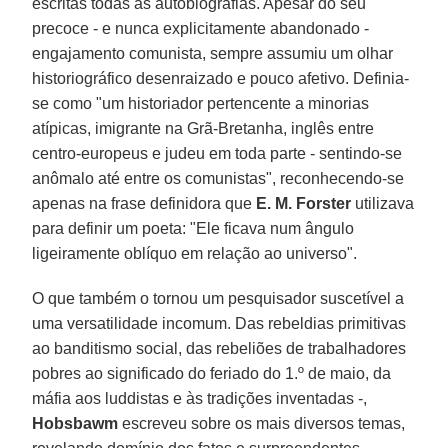
escritas todas as autobiografias. Apesar do seu
precoce - e nunca explicitamente abandonado -
engajamento comunista, sempre assumiu um olhar
historiográfico desenraizado e pouco afetivo. Definia-
se como "um historiador pertencente a minorias
atípicas, imigrante na Grã-Bretanha, inglês entre
centro-europeus e judeu em toda parte - sentindo-se
anômalo até entre os comunistas", reconhecendo-se
apenas na frase definidora que
E. M. Forster
utilizava
para definir um poeta: "Ele ficava num ângulo
ligeiramente oblíquo em relação ao universo".
O que também o tornou um pesquisador suscetível a
uma versatilidade incomum. Das rebeldias primitivas
ao banditismo social, das rebeliões de trabalhadores
pobres ao significado do feriado do 1.º de maio, da
máfia aos luddistas e às tradições inventadas -,
Hobsbawm
escreveu sobre os mais diversos temas,