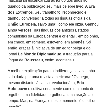
marxista foi escancarada ao longo dos anos 90,
quando da publicação seu mais célebre livro,
A Era
dos Extremo
s. Seu trabalho foi reconhecido e
ganhou conversão "a todas as línguas oficiais da
União Europeia
, salvo uma", como ele dizia. Ganhou
ainda versões "nas línguas dos antigos Estados
comunistas da Europa central e oriental", em polonês,
em checo, em romeno, esloveno, em albanês. Só
então, graças à iniciativa de um editor belga e do
jornal
Le Monde Diplomatique
, a tradução para a
língua de
Rousseau
, enfim, aconteceu.
A melhor explicação para a indiferença talvez tenha
sido dada por uma revista americana: "O apego,
mesmo distante, à causa revolucionária,
Eric
Hobsbawn
o cultiva certamente como um ponto de
orgulho, uma fidelidade orgulhosa, uma reação ao
tempo. Mas, na França, e neste momento, é difícil de
engolir".