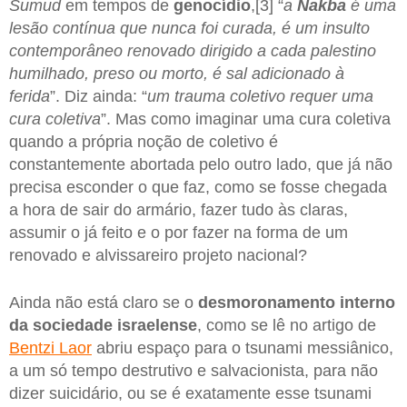
Sumud
em tempos de
genocídio
,[3] “
a
Nakba
é uma
lesão contínua que nunca foi curada, é um insulto
contemporâneo renovado dirigido a cada palestino
humilhado, preso ou morto, é sal adicionado à
ferida
”. Diz ainda: “
um trauma coletivo requer uma
cura coletiva
”. Mas como imaginar uma cura coletiva
quando a própria noção de coletivo é
constantemente abortada pelo outro lado, que já não
precisa esconder o que faz, como se fosse chegada
a hora de sair do armário, fazer tudo às claras,
assumir o já feito e o por fazer na forma de um
renovado e alvissareiro projeto nacional?
Ainda não está claro se o
desmoronamento interno
da sociedade israelense
, como se lê no artigo de
Bentzi Laor
abriu espaço para o tsunami messiânico,
a um só tempo destrutivo e salvacionista, para não
dizer suicidário, ou se é exatamente esse tsunami