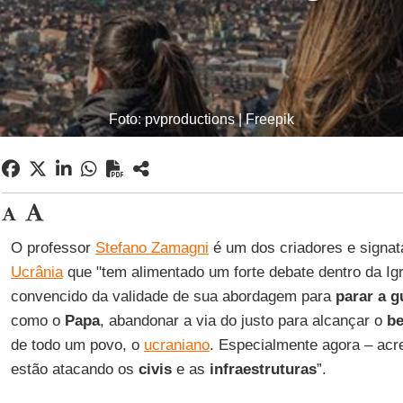
Foto: pvproductions | Freepik
O professor
Stefano Zamagni
é um dos criadores e signat
Ucrânia
que "tem alimentado um forte debate dentro da Igr
convencido da validade de sua abordagem para
parar a g
como o
Papa
, abandonar a via do justo para alcançar o
b
de todo um povo, o
ucraniano
. Especialmente agora – acr
estão atacando os
civis
e as
infraestruturas
”.