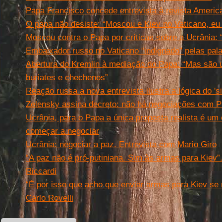
Papa Francisco concede entrevista à revista Americ
O papa não desiste: “Moscou e Kiev no Vaticano, eu
Moscou contra o Papa por críticas sobre a Ucrânia: 
Embaixador russo no Vaticano “indignado” pelas pal
Abertura do Kremlin à mediação do Papa: “Mas são u
buriates e chechenos”
Reação russa a nova entrevista ilustra a lógica do 'si
Zelensky assina decreto: não há negociações com P
Ucrânia, para o Papa a única proposta realista é um
começar a negociar
Ucrânia: negociar a paz. Entrevista com Mario Giro
“A paz não é pró-putiniana. Sim às armas para Kiev”
Riccardi
“É por isso que acho que enviar armas para Kiev se r
Carlo Rovelli