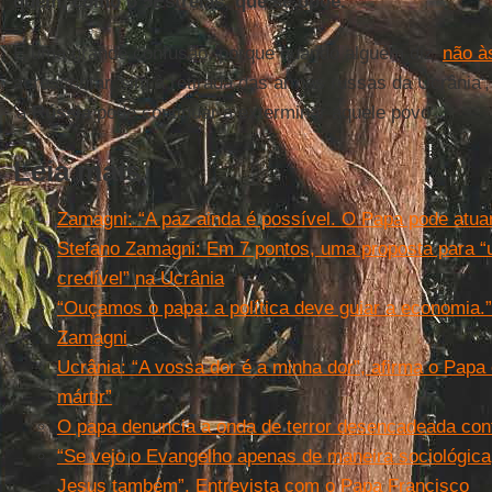
quem, como o 5Estrelas, que se opõe.
É uma grande confusão, porque quando alguém diz '
não à
acrescentar 'sim à retirada das armas russas da Ucrânia',
'a
Rússia
pode continuar a exterminar aquele povo'.
Leia mais
Zamagni: “A paz ainda é possível. O Papa pode atu
Stefano Zamagni: Em 7 pontos, uma proposta para 
credível” na Ucrânia
“Ouçamos o papa: a política deve guiar a economia.
Zamagni
Ucrânia: “A vossa dor é a minha dor”, afirma o Papa
mártir”
O papa denuncia a onda de terror desencadeada con
“Se vejo o Evangelho apenas de maneira sociológica
Jesus também”. Entrevista com o Papa Francisco