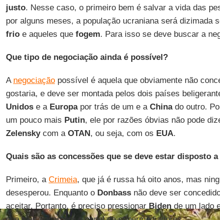
justo
. Nesse caso, o primeiro bem é salvar a vida das pe
por alguns meses, a população ucraniana será dizimada
frio
e aqueles que
fogem
. Para isso se deve buscar a ne
Que tipo de negociação ainda é possível?
A
negociação
possível é aquela que obviamente não conc
gostaria, e deve ser montada pelos dois países beligera
Unidos
e a
Europa
por trás de um e a
China
do outro. P
um pouco mais
Putin
, ele por razões óbvias não pode di
Zelensky
com a
OTAN
, ou seja, com os
EUA
.
Quais são as concessões que se deve estar disposto a
Primeiro, a
Crimeia
, que já é russa há oito anos, mas ni
desesperou. Enquanto o
Donbass
não deve ser concedid
aceitar. Portanto, é preciso pressionar
Biden
de um lado 
que eles encarnem o papel de supermediadores.