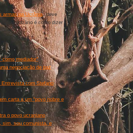
s armas na Ucrânia
', deve
 caso contrário é como dizer
ar como mediador”
“uma negociação de paz
” Entrevista com Stefano
 em carta a um “povo nobre e
tra o povo ucraniano
, sim, sou comunista, e