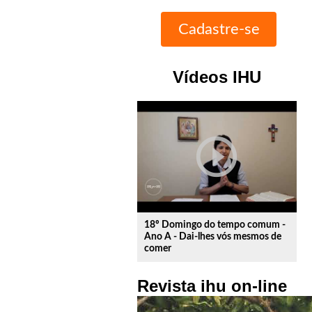
Vídeos IHU
play_circle_outline
18º Domingo do tempo comum -
Ano A - Dai-lhes vós mesmos de
comer
Revista ihu on-line