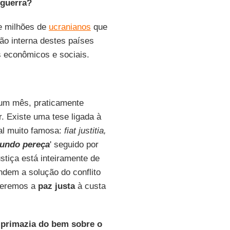
 guerra?
ue milhões de
ucranianos
que
ão interna destes países
 econômicos e sociais.
 um mês, praticamente
. Existe uma tese ligada à
al muito famosa:
fiat justitia,
mundo pereça
' seguido por
stiça está inteiramente de
ndem a solução do conflito
queremos a
paz justa
à custa
a
primazia do bem sobre o