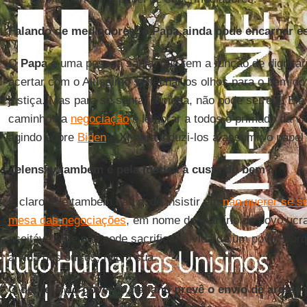
Falando de mediadores, o Papa ainda pode encarnar es
O
Papa
é uma pessoa sábia, que tem a função de dignitár
acertar com o Altíssimo se fechar os olhos para o bem do
justiça. Mas para se sentar à mesa, não pode ser ele. Ele 
caminho da
negociação
e lembrar a todos o primado da vid
agindo sobre
Biden
e
Xi
para induzi-los a assumir o papel 
Zelensky também é pela justiça à custa do bem?
É claro. Ele também não pode insistir em
não querer se se
mesa das negociações
, em nome do martírio do povo ucr
aceitável. Ele não pode sacrificar a vida de um povo. Porq
a vida dos outros, não a sua.
O decreto do governo italiano prevê o envio de armas 