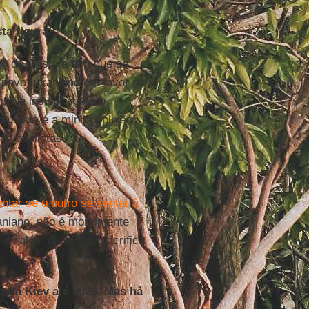
ta figura?
io de Cristo e tem que se
 povo ucraniano em favor da
pode insistir sobre o
a, esta é a minha opinião,
de avalistas.
ntar se o outro se sentar à
aniano, não é moralmente
ue, além disso, ele sacrifica
para Kiev até 2023. Mas há