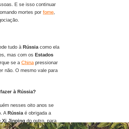
ssoas. E se isso continuar
 somando mortes por
fome
,
gociação.
ede tudo à
Rússia
como ela
ntes, mas com os
Estados
orque se a
China
pressionar
zer não. O mesmo vale para
 fazer à Rússia?
nguém nesses oito anos se
o. A
Rússia
é obrigada a
e
Xi Jinping
do outro, para