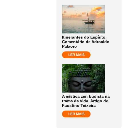
Itinerantes do Espírito.
Comentário de Adroaldo
Palaoro
LER MAIS
A mística zen budista na
trama da vida. Artigo de
Faustino Teixeira
LER MAIS