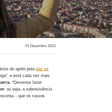
01 Dezembro 2022
ários do apelo pela
paz na
eja", e está cada vez mais
uerra
. “Devemos fazer
em
: ou seja, a sobrevivência
escenta – que os russos