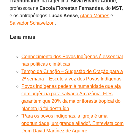
Trashumante
, na Argentina;
Silvia Beatriz Adoue
,
professora na
Escola Florestan Fernandes
, do
MST
,
e os antropólogos
Lucas Keese
,
Alana Moraes
e
Salvador Schavelzon
.
Leia mais
Conhecimento dos Povos Indígenas é essencial
nas políticas climáticas
Tempo da Criação – Sugestão de Oração para a
2ª semana – Escute a voz dos Povos Indígenas!
Povos indígenas pedem à humanidade que aja
com urgência para salvar a Amazônia. Eles
garantem que 20% da maior floresta tropical do
planeta já foi destruída
“Para os povos indígenas, a Igreja é uma
oportunidade, um grande aliado”. Entrevista com
Dom David Martínez de Aguirre