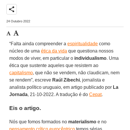
share
24 Outubro 2022
“Falta ainda compreender a
espiritualidade
como
núcleo de uma
ética da vida
que questiona nossos
modos de viver, em particular o
individualismo
. Uma
ética que sustente aqueles que resistem ao
capitalismo
, que não se vendem, não claudicam, nem
se rendem”, escreve
Raúl Zibechi
, jornalista e
analista político uruguaio, em artigo publicado por
La
Jornada
, 21-10-2022. A tradução é do
Cepat
.
Eis o artigo.
Nós que fomos formados no
materialismo
e no
pensamento crítico eurocêntrico
temos sérias