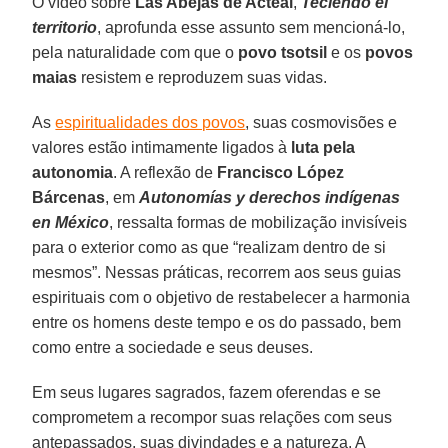
O vídeo sobre
Las Abejas de Acteal
,
Teciendo el
territorio
, aprofunda esse assunto sem mencioná-lo,
pela naturalidade com que o
povo tsotsil
e os
povos
maias
resistem e reproduzem suas vidas.
As
espiritualidades dos povos
, suas cosmovisões e
valores estão intimamente ligados à
luta pela
autonomia
. A reflexão de
Francisco López
Bárcenas
, em
Autonomías y derechos indígenas
en México
, ressalta formas de mobilização invisíveis
para o exterior como as que “realizam dentro de si
mesmos”. Nessas práticas, recorrem aos seus guias
espirituais com o objetivo de restabelecer a harmonia
entre os homens deste tempo e os do passado, bem
como entre a sociedade e seus deuses.
Em seus lugares sagrados, fazem oferendas e se
comprometem a recompor suas relações com seus
antepassados, suas divindades e a natureza. A