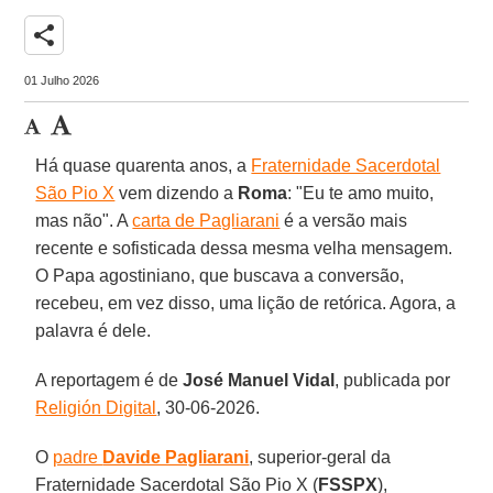
share
01 Julho 2026
Há quase quarenta anos, a
Fraternidade Sacerdotal
São Pio X
vem dizendo a
Roma
: "Eu te amo muito,
mas não". A
carta de Pagliarani
é a versão mais
recente e sofisticada dessa mesma velha mensagem.
O Papa agostiniano, que buscava a conversão,
recebeu, em vez disso, uma lição de retórica. Agora, a
palavra é dele.
A reportagem é de
José Manuel
Vidal
, publicada por
Religión Digital
, 30-06-2026.
O
padre
Davide Pagliarani
, superior-geral da
Fraternidade Sacerdotal São Pio X (
FSSPX
),