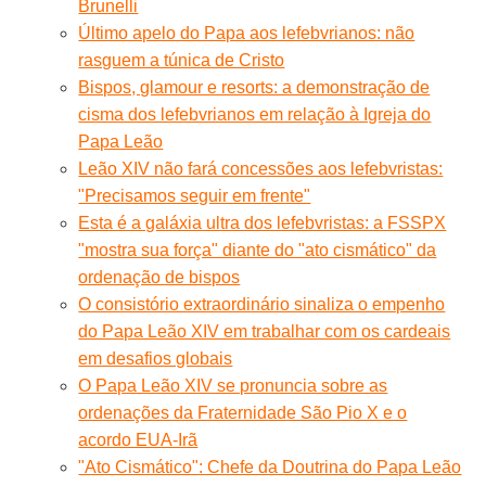
Brunelli
Último apelo do Papa aos lefebvrianos: não
rasguem a túnica de Cristo
Bispos, glamour e resorts: a demonstração de
cisma dos lefebvrianos em relação à Igreja do
Papa Leão
Leão XIV não fará concessões aos lefebvristas:
"Precisamos seguir em frente"
Esta é a galáxia ultra dos lefebvristas: a FSSPX
"mostra sua força" diante do "ato cismático" da
ordenação de bispos
O consistório extraordinário sinaliza o empenho
do Papa Leão XIV em trabalhar com os cardeais
em desafios globais
O Papa Leão XIV se pronuncia sobre as
ordenações da Fraternidade São Pio X e o
acordo EUA-Irã
"Ato Cismático": Chefe da Doutrina do Papa Leão