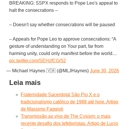
BREAKING: SSPX responds to Pope Leo's appeal to
halt the consecrations --
– Doesn't say whether consecrations will be paused
– Appeals for Pope Leo to approve consecrations: “A
gesture of understanding on Your part, far from
harming unity, could only manifest before the world…
pic.twitter.com/SEHzfCGr52
— Michael Haynes 🇻🇦 (@MLJHaynes)
June 30, 2026
Leia mais
Fraternidade Sacerdotal São Pio X e o
tradicionalismo católico de 1988 até hoje. Artigo
de Massimo Faggioli
Transmissão ao vivo de The Cysism: o mais
recente desafio dos lefebvristas. Artigo de Lucio