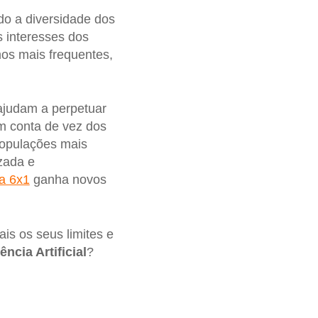
o a diversidade dos
s interesses dos
os mais frequentes,
 ajudam a perpetuar
m conta de vez dos
populações mais
zada e
la 6x1
ganha novos
ais os seus limites e
gência Artificial
?