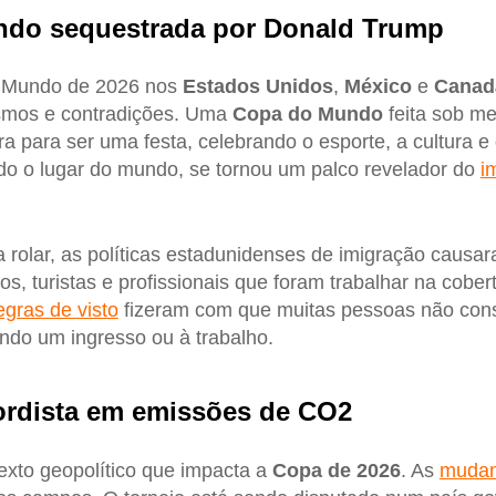
do sequestrada por Donald Trump
 Mundo de 2026 nos
Estados Unidos
,
México
e
Canad
ismos e contradições. Uma
Copa do Mundo
feita sob me
ra para ser uma festa, celebrando o esporte, a cultura e
do o lugar do mundo, se tornou um palco revelador do
i
rolar, as políticas estadunidenses de imigração causara
os, turistas e profissionais que foram trabalhar na cobe
egras de visto
fizeram com que muitas pessoas não con
do um ingresso ou à trabalho.
rdista em emissões de CO2
exto geopolítico que impacta a
Copa de 2026
. As
mudan