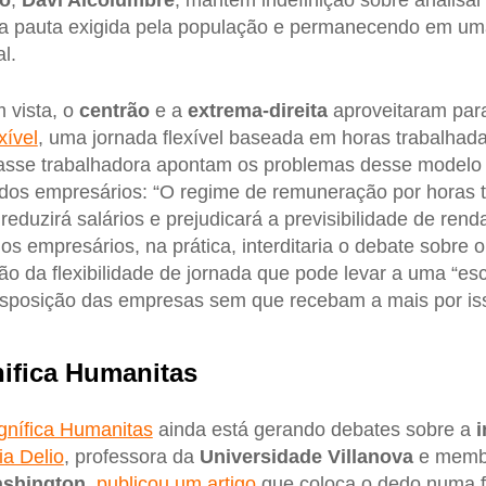
o
,
Davi Alcolumbre
, mantém indefinição sobre analisar
o a pauta exigida pela população e permanecendo em u
l.
 vista, o
centrão
e a
extrema-direita
aproveitaram para
xível
, uma jornada flexível baseada em horas trabalhad
classe trabalhadora apontam os problemas desse modelo 
dos empresários: “O regime de remuneração por horas 
 reduzirá salários e prejudicará a previsibilidade de rend
s empresários, na prática, interditaria o debate sobre 
ção da flexibilidade de jornada que pode levar a uma “es
disposição das empresas sem que recebam a mais por is
nifica Humanitas
nífica Humanitas
ainda está gerando debates sobre a
i
lia Delio
, professora da
Universidade Villanova
e memb
ashington
,
publicou um artigo
que coloca o dedo numa f