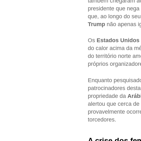
também chegaram aos
presidente que nega
que, ao longo do seu
Trump
não apenas i
Os
Estados Unidos
do calor acima da m
do território norte a
próprios organizador
Enquanto pesquisado
patrocinadores dest
propriedade da
Aráb
alertou que cerca de
provavelmente ocorr
torcedores.
A crise dos fem