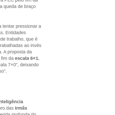
 a PEC pelo fim da
ma queda de braço
 tentar pressionar a
as. Entidades
de trabalho, que é
trabalhadas ao invés
a. A proposta da
o fim da
escala 6×1
,
cala 7×0”, deixando
so".
nteligência
ro das
Irmãs
erida profunda do