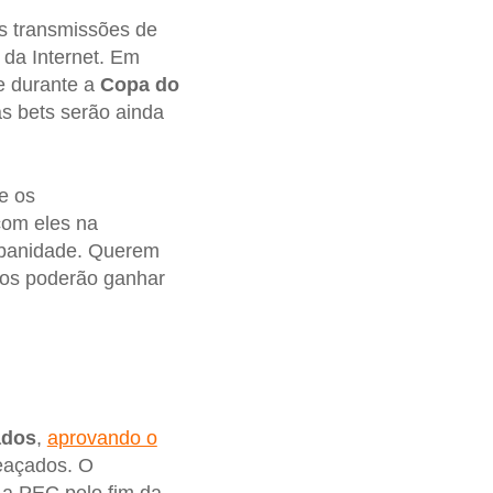
s transmissões de
 da Internet. Em
e durante a
Copa do
as bets serão ainda
e os
com eles na
rbanidade. Querem
dos poderão ganhar
ados
,
aprovando o
meaçados. O