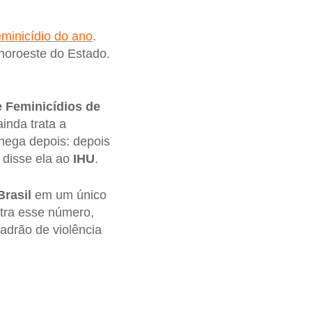
eminicídio do ano
.
 noroeste do Estado.
e Feminicídios de
inda trata a
chega depois: depois
 disse ela ao
IHU
.
Brasil
em um único
tra esse número,
adrão de violência