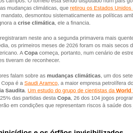
 campos. O torneio está sendo disputado num país g
 as mudanças climáticas, que
retirou os Estados Unidos
 mandato, desmontou sistematicamente as políticas amb
gnora a
crise climática
, ele a financia.
registraram neste ano a segunda primavera mais quent
édia, os primeiros meses de 2026 foram os mais secos 
mericano. A
Copa
começa, portanto, num cenário de estre
es tiveram de reconhecer.
res falam sobre as
mudanças climáticas
, um dos sete
a Copa é a
Saudi Aramco
, a maior empresa petrolífera 
ia Saudita
.
Um estudo do grupo de cientistas da
World 
 25% das partidas desta
Copa
, 26 dos 104 jogos progr
erão em condições que representam riscos à saúde dos 
inicídios e os órfãos invisibilizados