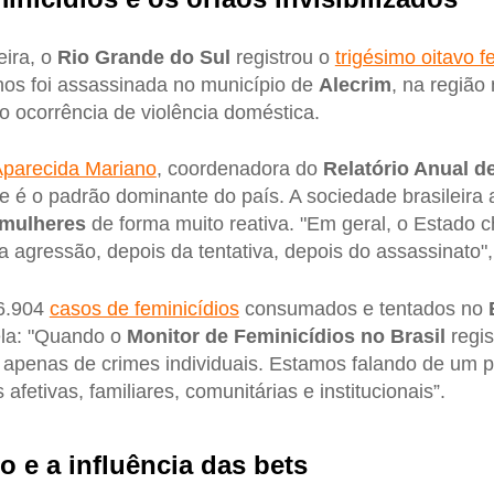
eira, o
Rio Grande do Sul
registrou o
trigésimo oitavo f
os foi assassinada no município de
Alecrim
, na região
do ocorrência de violência doméstica.
Aparecida Mariano
, coordenadora do
Relatório Anual d
e é o padrão dominante do país. A sociedade brasileira a
 mulheres
de forma muito reativa. "Em geral, o Estado 
 agressão, depois da tentativa, depois do assassinato",
 6.904
casos de feminicídios
consumados e tentados no
ela: "Quando o
Monitor de Feminicídios no Brasil
regis
apenas de crimes individuais. Estamos falando de um p
afetivas, familiares, comunitárias e institucionais”.
 e a influência das bets