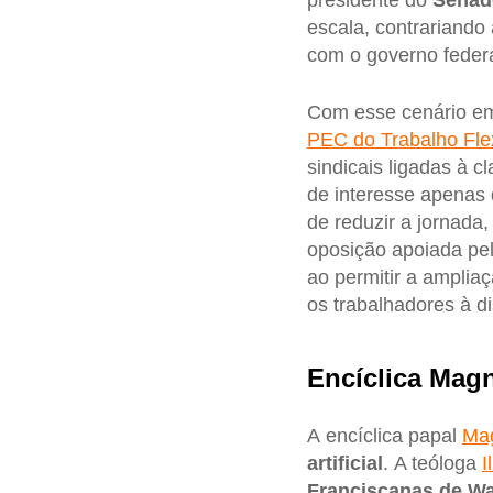
presidente do
Senad
escala, contrariand
com o governo federa
Com esse cenário em
PEC do Trabalho Fle
sindicais ligadas à 
de interesse apenas 
de reduzir a jornada,
oposição apoiada pelo
ao permitir a amplia
os trabalhadores à 
Encíclica Mag
A encíclica papal
Mag
artificial
. A teóloga
I
Franciscanas de W