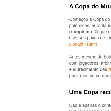
A Copa do Mun
Começou a Copa do
polêmicas, autoritar
trumpismo
. O que e
diversos povos de to
Donald Trump
.
Antes mesmo da bola 
com jogadores, árbitr
endurecimento das
r
país, mesmo compran
Uma Copa reco
Não é apenas o cont