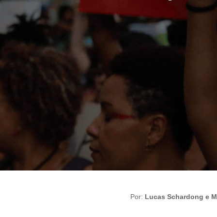
Por:
Lucas Schardong e M