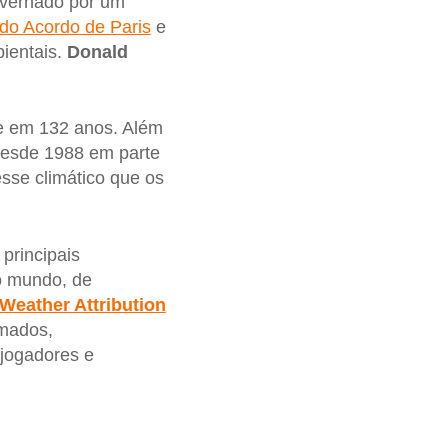
overnado por um
 do Acordo de Paris
e
ientais.
Donald
e em 132 anos. Além
desde 1988 em parte
sse climático que os
 principais
do mundo, de
Weather Attribution
amados,
jogadores e