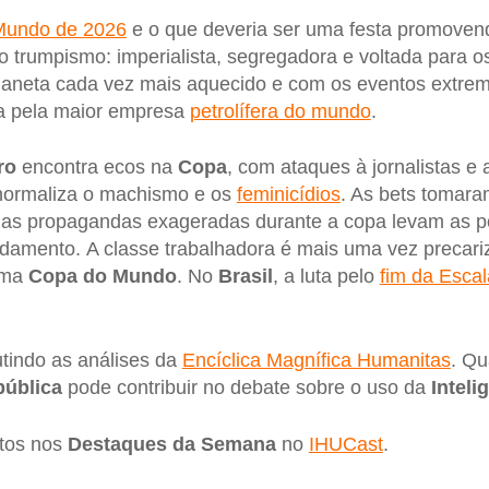
Mundo de 2026
e o que deveria ser uma festa promovend
do trumpismo: imperialista, segregadora e voltada para o
aneta cada vez mais aquecido e com os eventos extrem
a pela maior empresa
petrolífera do mundo
.
ro
encontra ecos na
Copa
, com ataques à jornalistas e
normaliza o machismo e os
feminicídios
. As bets tomara
e as propagandas exageradas durante a copa levam as 
idamento. A classe trabalhadora é mais uma vez precari
uma
Copa do Mundo
. No
Brasil
, a luta pelo
fim da Esca
tindo as análises da
Encíclica Magnífica Humanitas
. Qu
pública
pode contribuir no debate sobre o uso da
Inteli
ntos nos
Destaques da Semana
no
IHUCast
.