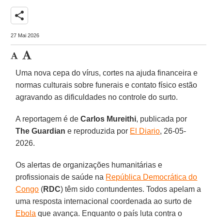
share
27 Mai 2026
Uma nova cepa do vírus, cortes na ajuda financeira e
normas culturais sobre funerais e contato físico estão
agravando as dificuldades no controle do surto.
A reportagem é de
Carlos
Mureithi
, publicada por
The Guardian
e reproduzida por
El Diario
, 26-05-
2026.
Os alertas de organizações humanitárias e
profissionais de saúde na
República Democrática do
Congo
(
RDC
) têm sido contundentes. Todos apelam a
uma resposta internacional coordenada ao surto de
Ebola
que avança. Enquanto o país luta contra o