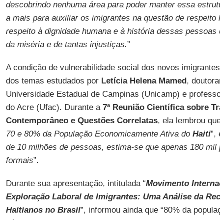
descobrindo nenhuma área para poder manter essa estrut
a mais para auxiliar os imigrantes na questão de respeit
respeito à dignidade humana e à história dessas pessoas 
da miséria e de tantas injustiças.
”
A condição de vulnerabilidade social dos novos imigrant
dos temas estudados por
Letícia Helena Mamed
, doutor
Universidade Estadual de Campinas (Unicamp) e professo
do Acre (Ufac). Durante a
7ª Reunião Científica sobre T
Contemporâneo e Questões Correlatas
, ela lembrou que
70 e 80% da População Economicamente Ativa do
Haiti
”,
de 10 milhões de pessoas, estima-se que apenas 180 mi
formais
”.
Durante sua apresentação, intitulada “
Movimento Interna
Exploração Laboral de Imigrantes: Uma Análise da Rec
Haitianos no Brasil
”, informou ainda que “80% da popul