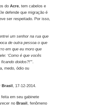
nos do
Acre
, tem cabelos e
Ele defende que migração é
ve ser respeitado. Por isso,
ntrei um senhor na rua que
boca de outra pessoa o que
irro em que eu moro que
e ele: ‘Como é que vocês
 ficando doidos?!
’”.
a, medo, ódio ou
 Brasil
, 17-12-2014.
 feita em seu gabinete
arecer no
Brasil
, fenômeno