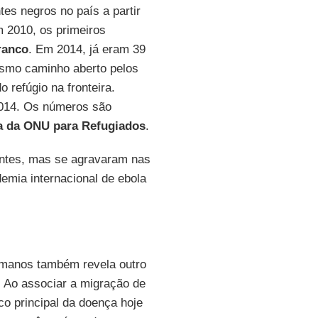
es negros no país a partir
m 2010, os primeiros
ranco
. Em 2014, já eram 39
esmo caminho aberto pelos
 refúgio na fronteira.
2014. Os números são
a da ONU
para Refugiados
.
entes, mas se agravaram nas
emia internacional de ebola
Humanos também revela outro
. Ao associar a migração de
co principal da doença hoje