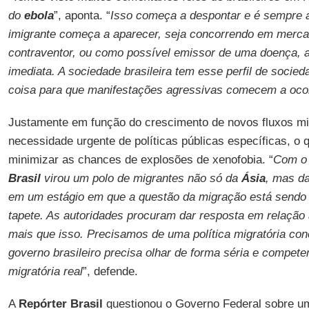
do
ebola
”, aponta. “
Isso começa a despontar e é sempre 
imigrante começa a aparecer, seja concorrendo em merca
contraventor, ou como possível emissor de uma doença, a
imediata. A sociedade brasileira tem esse perfil de socie
coisa para que manifestações agressivas comecem a oco
Justamente em função do crescimento de novos fluxos mig
necessidade urgente de políticas públicas específicas, o q
minimizar as chances de explosões de xenofobia. “
Com o 
Brasil
virou um polo de migrantes não só da
Ásia
, mas d
em um estágio em que a questão da migração está sendo 
tapete. As autoridades procuram dar resposta em relação
mais que isso. Precisamos de uma política migratória co
governo brasileiro precisa olhar de forma séria e competen
migratória real
”, defende.
A
Repórter Brasil
questionou o Governo Federal sobre uma