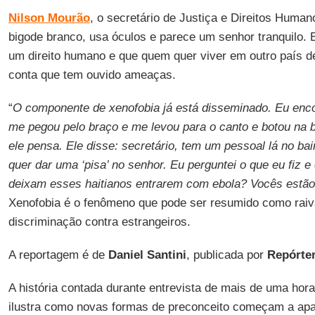
Nilson Mourão
, o secretário de Justiça e Direitos Huma
bigode branco, usa óculos e parece um senhor tranquilo. 
um direito humano e que quem quer viver em outro país de
conta que tem ouvido ameaças.
“
O componente de xenofobia já está disseminado. Eu enco
me pegou pelo braço e me levou para o canto e botou na 
ele pensa. Ele disse: secretário, tem um pessoal lá no ba
quer dar uma ‘pisa’ no senhor. Eu perguntei o que eu fiz 
deixam esses haitianos entrarem com ebola? Vocês estão
Xenofobia é o fenômeno que pode ser resumido como raiv
discriminação contra estrangeiros.
A reportagem é de
Daniel Santini
, publicada por
Repórter
A história contada durante entrevista de mais de uma hora
ilustra como novas formas de preconceito começam a ap