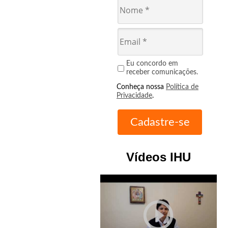
Eu concordo em
receber comunicações.
Conheça nossa
Política de
Privacidade
.
Vídeos IHU
play_circle_outline