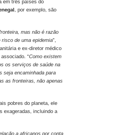
ra em três países do
enegal
, por exemplo, são
ronteira, mas não é razão
b risco de uma epidemia
”,
nitária e ex-diretor médico
é associado. “
Como existem
os os serviços de saúde na
as seja encaminhada para
s as fronteiras, não apenas
s pobres do planeta, ele
 exageradas, incluindo a
elação a africanos por conta