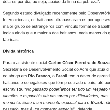
dólares por dia, ou seja, abaixo da linha da pobreza”.
Segundo estudo divulgado recentemente pelo Observatóri
Internacionais, os haitianos ultrapassaram os portuguese
maior grupo de estrangeiros com vínculo formal de trabal
indica ainda que a maioria dos haitianos, nada menos do 
fábricas.
Dívida histórica
Para o assistente social
Carlos César Ferreira de Souza
Secretaria de Desenvolvimento Social do Acre que atua d
no abrigo em
Rio Branco
, o
Brasil
tem o dever de garantir
haitianos e senegaleses que têm procurado o país, até po
escravista. “
No passado poderíamos ter tido um respeito
alemães e espanhóis até passaram por dificuldades, mas
momento. Esse é um momento especial para o
Brasil
, nã
passado, mas é um momento especial
”, defende.