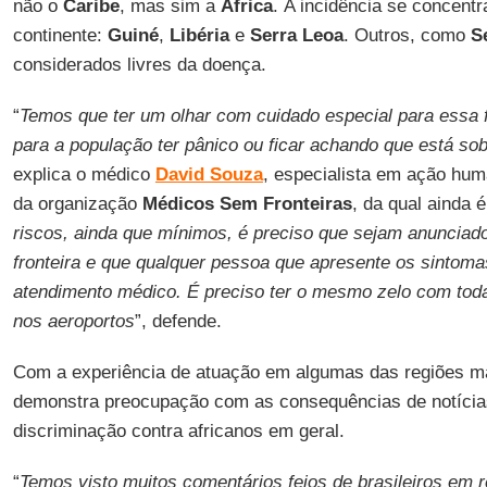
não o
Caribe
, mas sim a
África
. A incidência se concent
continente:
Guiné
,
Libéria
e
Serra Leoa
. Outros, como
S
considerados livres da doença.
“
Temos que ter um olhar com cuidado especial para essa f
para a população ter pânico ou ficar achando que está so
explica o médico
David Souza
, especialista em ação huma
da organização
Médicos Sem Fronteiras
, da qual ainda 
riscos, ainda que mínimos, é preciso que sejam anunciad
fronteira e que qualquer pessoa que apresente os sintom
atendimento médico. É preciso ter o mesmo zelo com toda
nos aeroportos
”, defende.
Com a experiência de atuação em algumas das regiões mai
demonstra preocupação com as consequências de notícias
discriminação contra africanos em geral.
“
Temos visto muitos comentários feios de brasileiros em r