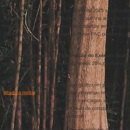
Para especialistas, mesmo que o ano de 2025 se consoli
curva da série histórica brasileira, o caminho adotado rev
político, a expectativa da gestão em apostar em um aparato
Sozinha, a carteira de projetos no Novo PAC contempla R
Armadas
e o
Estado-Maior
.
Já a nova
Política de Transformação do Exército Brasil
maio, por exemplo, prevê que ao menos 20% do efetivo m
grau de prontidão e resiliência".
A proposta pressiona o já inchado gasto com pessoal. H
ditadura militar
, cerca de 85% das despesas militares bras
anualmente à folha de pagamento e encargos sociais, en
seguiram para investimentos. A título de comparação, pa
mais de 31% com gastos de pessoal.
"Diferentes pesquisadores, utilizando métodos distintos 