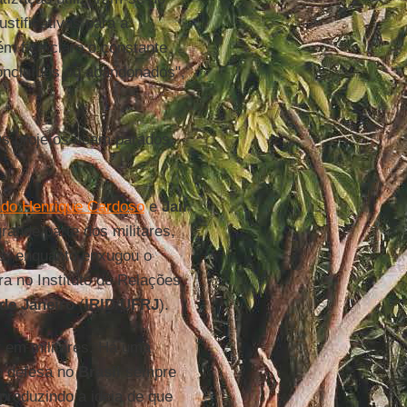
stificativas para a
ém fica claro o constante
oncluídos ou abandonados",
s projetos ficam parados,
do Henrique Cardoso
e
Jair
rande parte dos militares,
tas, enquanto enxugou o
ra no Instituto de Relações
de Janeiro
(
IRID
/
UFRJ
).
r em militares. Há uma
e defesa no
Brasil
sempre
produzindo a ideia de que