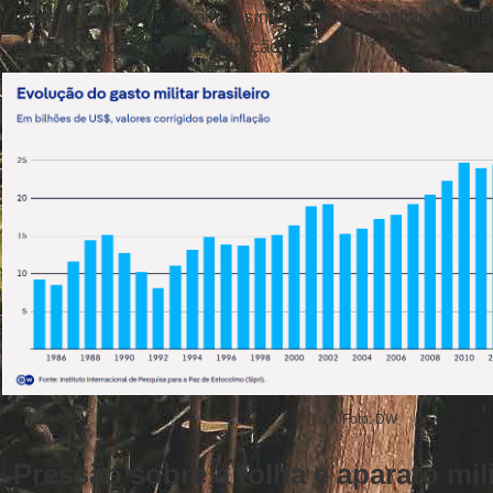
investir em defesa significa simplesmente ampliar o núm
equipamentos de última geração", afirma.
Foto: DW
Pressão sobre a folha e aparato mili