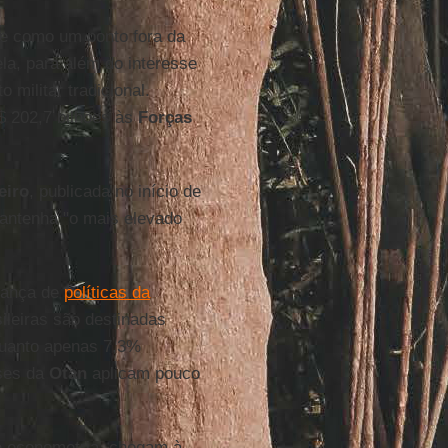
de como um ponto fora da
ela, para além do interesse
 militar tradicional.
$ 202,7 bilhões às
Forças
eiro
, publicada no início de
antenha "o mais elevado
erança de
políticas da
ileiras são destinadas
quanto apenas 7,3%
íses da
Otan
aplicam pouco
de econometria, chegam à