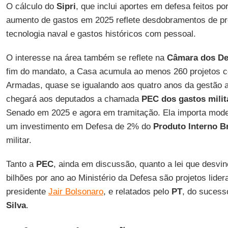
O cálculo do
Sipri
, que inclui aportes em defesa feitos po
aumento de gastos em 2025 reflete desdobramentos de pr
tecnologia naval e gastos históricos com pessoal.
O interesse na área também se reflete na
Câmara dos D
fim do mandato, a Casa acumula ao menos 260 projetos 
Armadas, quase se igualando aos quatro anos da gestão a
chegará aos deputados a chamada
PEC dos gastos milit
Senado em 2025 e agora em tramitação. Ela importa model
um investimento em Defesa de 2% do
Produto Interno B
militar.
Tanto a
PEC
, ainda em discussão, quanto a lei que desvin
bilhões por ano ao Ministério da Defesa são projetos lide
presidente
Jair Bolsonaro
, e relatados pelo
PT
, do suces
Silva
.