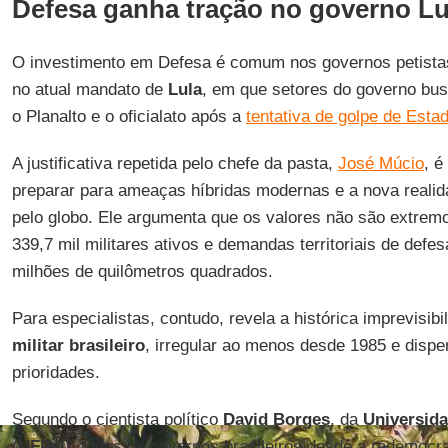
Defesa ganha tração no governo Lu
O investimento em Defesa é comum nos governos petista
no atual mandato de
Lula
, em que setores do governo bus
o Planalto e o oficialato após a
tentativa de golpe de Esta
A justificativa repetida pelo chefe da pasta,
José Múcio
, é
preparar para ameaças híbridas modernas e a nova realida
pelo globo. Ele argumenta que os valores não são extremo
339,7 mil militares ativos e demandas territoriais de defes
milhões de quilômetros quadrados.
Para especialistas, contudo, revela a histórica imprevisib
militar brasileiro
, irregular ao menos desde 1985 e dispe
prioridades.
Segundo o cientista político
David Borges
, da
Universida
(
UFPel
), todos os governos brasileiros desde a redemocra