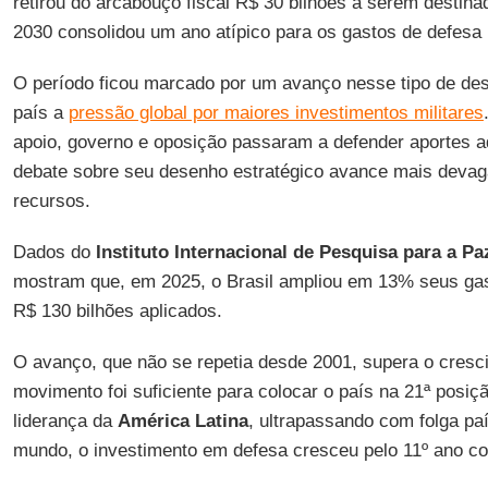
retirou do arcabouço fiscal R$ 30 bilhões a serem destin
2030 consolidou um ano atípico para os gastos de defesa 
O período ficou marcado por um avanço nesse tipo de de
país a
pressão global por maiores investimentos militares
apoio, governo e oposição passaram a defender aportes ad
debate sobre seu desenho estratégico avance mais devaga
recursos.
Dados do
Instituto Internacional de Pesquisa para a P
mostram que, em 2025, o Brasil ampliou em 13% seus gas
R$ 130 bilhões aplicados.
O avanço, que não se repetia desde 2001, supera o cresc
movimento foi suficiente para colocar o país na 21ª posiç
liderança da
América Latina
, ultrapassando com folga p
mundo, o investimento em defesa cresceu pelo 11º ano co