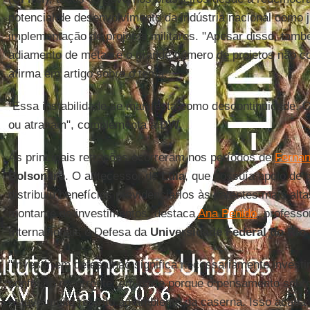
potencial de desenvolvimento da indústria nacional como ju
implementação de projetos militares. "Apesar disso, tamb
adiamento de metas e o grande número de projetos não c
afirma em artigo sobre o tema.
"Essa instabilidade se manifesta como descontinuidade. O
ou atrasam", complementa à
DW
.
As principais retrações ocorreram nos períodos de
Fernan
Bolsonaro
. O antecessor de
Lula
, que possuía apoio de g
distribuiu benefícios previdenciários às patentes mais al
montante de investimentos, destaca
Ana Penido
, professo
Internacionais e Defesa da
Universidade Federal do Rio 
"Investir em defesa não significa necessariamente investi
confusão recorrente, em parte porque o pensamento sobr
esteve muito restrito ao ambiente da caserna. Isso acaba 