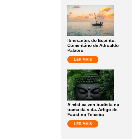
Itinerantes do Espírito.
Comentário de Adroaldo
Palaoro
LER MAIS
A mística zen budista na
trama da vida. Artigo de
Faustino Teixeira
LER MAIS