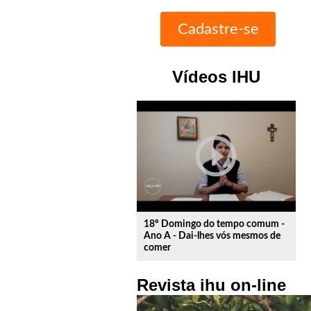
Vídeos IHU
play_circle_outline
18º Domingo do tempo comum -
Ano A - Dai-lhes vós mesmos de
comer
Revista ihu on-line