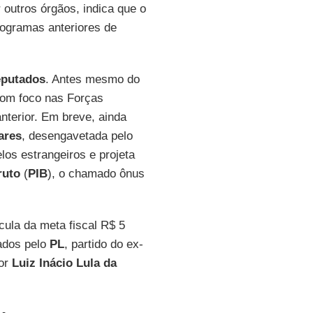
r outros órgãos, indica que o
ogramas anteriores de
eputados
. Antes mesmo do
com foco nas Forças
nterior. Em breve, ainda
ares
, desengavetada pelo
os estrangeiros e projeta
ruto
(
PIB
), o chamado ônus
cula da meta fiscal R$ 5
rados pelo
PL
, partido do ex-
sor
Luiz Inácio Lula da