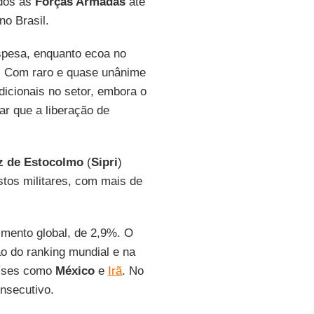
ados às
Forças Armadas
até
no Brasil.
spesa, enquanto ecoa no
. Com raro e quase unânime
icionais no setor, embora o
r que a liberação de
az de Estocolmo
(
Sipri
)
tos militares, com mais de
imento global, de 2,9%. O
ão do ranking mundial e na
aíses como
México
e
Irã
. No
nsecutivo.