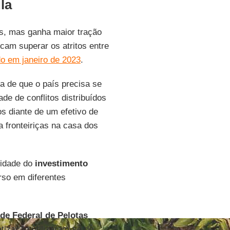
la
s, mas ganha maior tração
cam superar os atritos entre
do em janeiro de 2023
.
 a de que o país precisa se
de de conflitos distribuídos
s diante de um efetivo de
a fronteiriças na casa dos
ilidade do
investimento
rso em diferentes
de Federal de Pelotas
tização utilizaram-se do