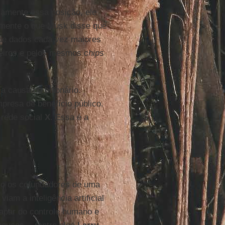
amente essa posição, ele
mente o que Musk disse que
s de dados cada vez maiores
eiros e pelos mesmos
chips
a causa do bilionário.
presa de benefício público.
 rede social
X
. Essa é a
mo os cofundadores de uma
viam a inteligência artificial
par do controle humano e