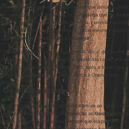
No entanto, justamente nos meses em que assumia public
trabalhava na criação da
xAI
, uma empresa que faz exata
queria impedir: treina modelos de ponta, constrói centro
e compete pelos mesmos clientes, pelos mesmos engenh
que a
OpenAI
, a
Anthropic
e o
Google
.
Há outro elemento que mina o apelo à "ética" que permeia 
Quando a xAI foi criada, ela foi estabelecida como uma em
Esse
status
foi abandonado em 2025, após a fusão com a
mesma escolha pela qual Musk critica a OpenAI hoje.
De aliados a rivais
Em 2015, Musk e Altman apresentaram-se ao público co
iniciativa concebida em clara oposição ao
Google
. Ambos 
como uma ameaça iminente: temiam que ela pudesse esca