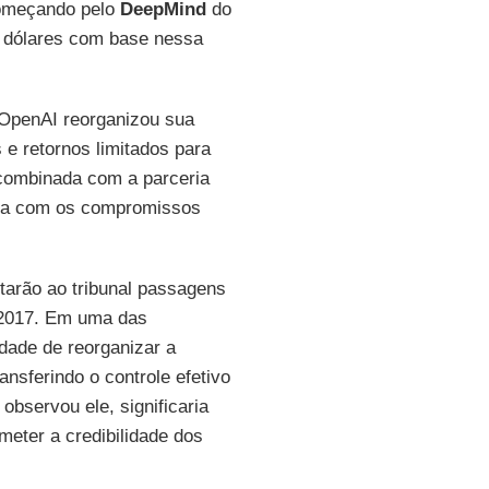
começando pelo
DeepMind
do
e dólares com base nessa
OpenAI reorganizou sua
s e retornos limitados para
combinada com a parceria
ura com os compromissos
tarão ao tribunal passagens
 2017. Em uma das
dade de reorganizar a
ansferindo o controle efetivo
observou ele, significaria
eter a credibilidade dos