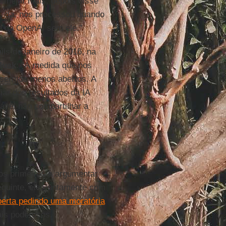
lmejar mais, depois disse
guida, nos processou quando
o da OpenAI sem ele."
ls de janeiro de 2016, na
Musk
: "À medida que nos
 sermos menos abertos. A
iar dos resultados da IA
ável não compartilhar a
."
os primeiros a argumentar
guinte, ele, juntamente com
berta pedindo uma moratória
is poderosos.