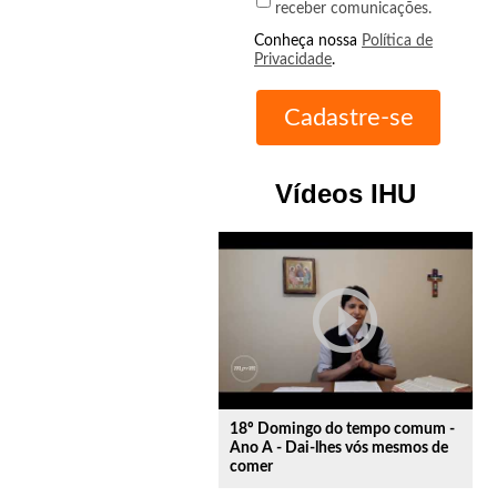
receber comunicações.
Conheça nossa
Política de
Privacidade
.
Vídeos IHU
play_circle_outline
18º Domingo do tempo comum -
Ano A - Dai-lhes vós mesmos de
comer