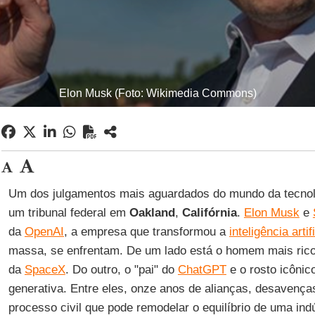
Elon Musk (Foto: Wikimedia Commons)
Um dos julgamentos mais aguardados do mundo da tecnol
um tribunal federal em
Oakland
,
Califórnia
.
Elon Musk
e
da
OpenAI
, a empresa que transformou a
inteligência artif
massa, se enfrentam. De um lado está o homem mais ri
da
SpaceX
. Do outro, o "pai" do
ChatGPT
e o rosto icônico 
generativa. Entre eles, onze anos de alianças, desavenç
processo civil que pode remodelar o equilíbrio de uma ind