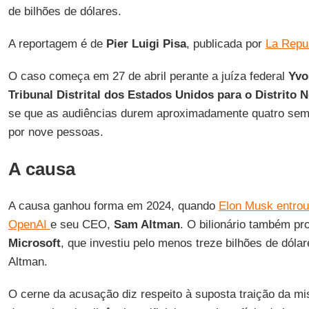
de bilhões de dólares.
A reportagem é de
Pier Luigi Pisa
, publicada por
La Repu
O caso começa em 27 de abril perante a juíza federal
Yvo
Tribunal Distrital dos Estados Unidos para o Distrito N
se que as audiências durem aproximadamente quatro sem
por nove pessoas.
A causa
A causa ganhou forma em 2024, quando
Elon Musk entro
OpenAI
e seu CEO,
Sam Altman
. O bilionário também pr
Microsoft
, que investiu pelo menos treze bilhões de dóla
Altman.
O cerne da acusação diz respeito à suposta traição da mi