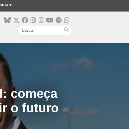
ONTATO
search
I: começa
r o futuro