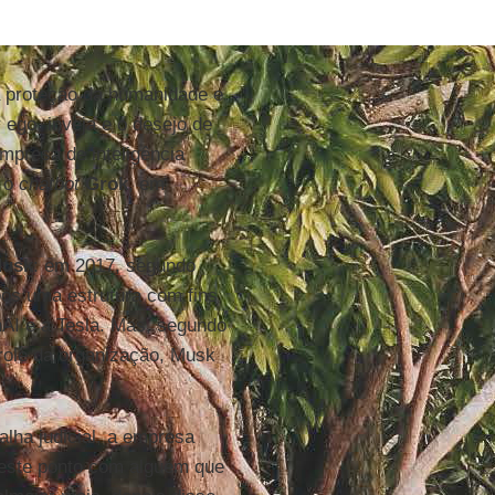
a proteção da humanidade e
ego, inveja e o desejo de
empresa de inteligência
e o
chatbot
Grok
, em
usk
: em 2017, segundo
pôs uma estrutura com fins
nAI e a Tesla. Mas, segundo
role da organização, Musk
alha judicial, a empresa
este ponto com alguém que