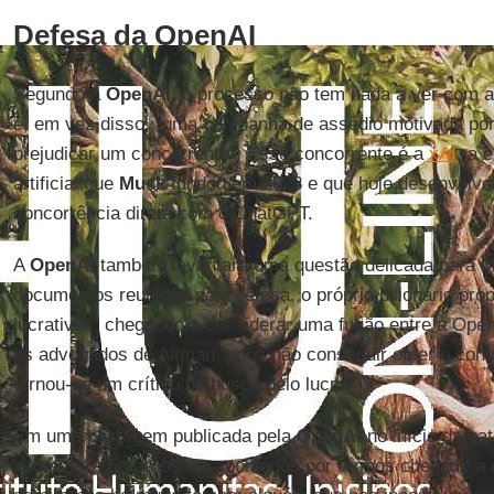
Defesa da OpenAI
Segundo a
OpenAI
, o processo não tem nada a ver com 
é, em vez disso, "uma campanha de assédio motivada por 
prejudicar um concorrente". Esse concorrente é a
xAI
, a 
artificial que
Musk
fundou em 2023 e que hoje desenvolv
concorrência direta com o ChatGPT.
A
OpenAI
também levantará uma questão delicada para
M
documentos reunidos pela defesa, o próprio bilionário pro
lucrativos, chegando a considerar uma fusão entre a Ope
os advogados de Altman, após não conseguir obter o cont
tornou-se um crítico da busca pelo lucro.
Em uma postagem publicada pela
OpenAI
no início da bat
escreveu: "Estamos desapontados por termos chegado a 