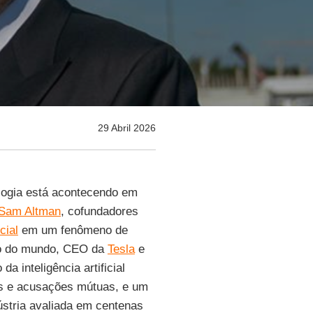
29 Abril 2026
ogia está acontecendo em
Sam Altman
, cofundadores
icial
em um fenômeno de
co do mundo, CEO da
Tesla
e
da inteligência artificial
as e acusações mútuas, e um
ústria avaliada em centenas