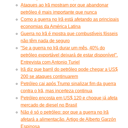
Ataques ao Irã mostram por que abandonar
petróleo é mais importante que nunca
Como a guerra no Irã está afetando as principais
economias da América Latina
Guerra no Irã é mostra que combustíveis fósseis
não têm nada de seguro
“Se a guerra no Irã durar um mês, 40% do
petróleo exportável deixará de estar disponível”.
Entrevista com Antonio Turiel
Irã diz que barril do petróleo pode chegar a US$
200 se ataques continuarem
Petróleo cai após Trump sinalizar fim da guerra
contra o Irã, mas incerteza continua
Petróleo encosta em US$ 120 e choque já afeta
mercado de diesel no Brasil
Não é só o petróleo: por que a guerra no Irã
afetará a alimentação. Artigo de Alberto Garzón
Espinosa