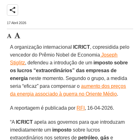
share
17 Abril 2026
A organização internacional
ICRICT
, copresidida pelo
vencedor do Prêmio Nobel de Economia
Joseph
Stiglitz
, defendeu a introdução de um
imposto sobre
os lucros “extraordinários” das empresas de
energia
neste momento. Segundo o grupo, a medida
seria “eficaz” para compensar o
aumento dos preços
da energia associado à guerra no Oriente Médio
.
A reportagem é publicada por
RFI
, 16-04-2026.
“A
ICRICT
apela aos governos para que introduzam
imediatamente um
imposto
sobre lucros
extraordinários nos setores de
petróleo
,
gás
e