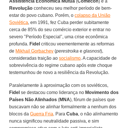
Assistência Econômica Mútua
(
Comecon
) e a
Revolução
conheceu seu melhor período de bem-
estar do povo cubano. Porém, o
colapso da União
Soviética
, em 1991, fez Cuba perder subitamente
cerca de 85% do seu comércio exterior e entrar no
severo "Período Especial", uma crise econômica
profunda.
Fidel
criticou veementemente as reformas
de
Mikhail Gorbachev
(
perestroika
e
glasnost
),
consideradas traição ao
socialismo
. A capacidade de
sobrevivência do regime cubano após este choque
testemunhou de novo a resiliência da Revolução.
Paralelamente à aproximação com os soviéticos,
Fidel
se destacou como liderança no
Movimento dos
Países Não Alinhados
(
MNA
), fórum de países que
buscavam não se alinhar formalmente a nenhum dos
blocos da
Guerra Fria
. Para
Cuba
, o não alinhamento
nunca significou neutralidade passiva, e sim