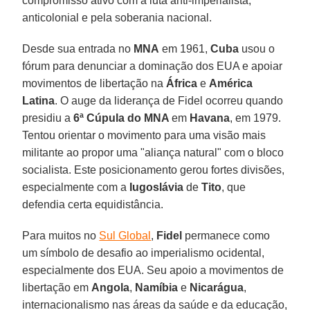
compromisso ativo com a luta anti-imperialista,
anticolonial e pela soberania nacional.
Desde sua entrada no
MNA
em 1961,
Cuba
usou o
fórum para denunciar a dominação dos EUA e apoiar
movimentos de libertação na
África
e
América
Latina
. O auge da liderança de Fidel ocorreu quando
presidiu a
6ª Cúpula do MNA
em
Havana
, em 1979.
Tentou orientar o movimento para uma visão mais
militante ao propor uma "aliança natural" com o bloco
socialista. Este posicionamento gerou fortes divisões,
especialmente com a
Iugoslávia
de
Tito
, que
defendia certa equidistância.
Para muitos no
Sul Global
,
Fidel
permanece como
um símbolo de desafio ao imperialismo ocidental,
especialmente dos EUA. Seu apoio a movimentos de
libertação em
Angola
,
Namíbia
e
Nicarágua
,
internacionalismo nas áreas da saúde e da educação,