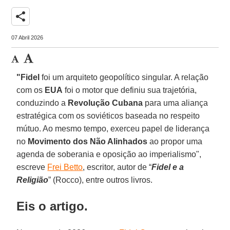
share
07 Abril 2026
"Fidel
foi um arquiteto geopolítico singular. A relação
com os
EUA
foi o motor que definiu sua trajetória,
conduzindo a
Revolução Cubana
para uma aliança
estratégica com os soviéticos baseada no respeito
mútuo. Ao mesmo tempo, exerceu papel de liderança
no
Movimento dos Não Alinhados
ao propor uma
agenda de soberania e oposição ao imperialismo",
escreve
Frei Betto
, escritor, autor de “
Fidel e a
Religião
” (Rocco), entre outros livros.
Eis o artigo.