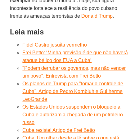
exemplar no tabuleiro mundial. Hoje, sua figura
inconteste fortalece a resiliência do povo cubano
frente às ameaças terroristas de
Donald Trump
.
Leia mais
Fidel Castro jesuíta vermelho
Frei Betto: ‘Minha previsão é de que não haverá
ataque bélico dos EUA a Cuba’
"Podem derrubar os governos, mas não vencer
um povo". Entrevista com Frei Betto
Os planos de Trump para "tomar o controle de
Cuba". Artigo de Pedro Kornbluh e Guilherme
LeoGrande
Os Estados Unidos suspendem o bloqueio a
Cuba e autorizam a chegada de um petroleiro
russo
Cuba resiste! Artigo de Frei Betto
Cuba. Um olhar desde a fé sobre o que está