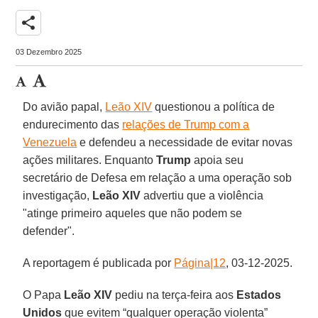
share
03 Dezembro 2025
Do avião papal,
Leão XIV
questionou a política de
endurecimento das
relações de Trump com a
Venezuela
e defendeu a necessidade de evitar novas
ações militares. Enquanto
Trump
apoia seu
secretário de Defesa em relação a uma operação sob
investigação,
Leão XIV
advertiu que a violência
"atinge primeiro aqueles que não podem se
defender".
A reportagem é publicada por
Página|12
, 03-12-2025.
O Papa
Leão XIV
pediu na terça-feira aos
Estados
Unidos
que evitem “qualquer operação violenta”