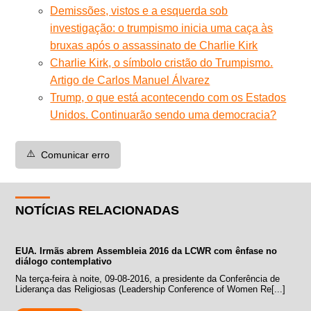
Demissões, vistos e a esquerda sob
investigação: o trumpismo inicia uma caça às
bruxas após o assassinato de Charlie Kirk
Charlie Kirk, o símbolo cristão do Trumpismo.
Artigo de Carlos Manuel Álvarez
Trump, o que está acontecendo com os Estados
Unidos. Continuarão sendo uma democracia?
⚠️
Comunicar erro
NOTÍCIAS RELACIONADAS
EUA. Irmãs abrem Assembleia 2016 da LCWR com ênfase no
diálogo contemplativo
Na terça-feira à noite, 09-08-2016, a presidente da Conferência de
Liderança das Religiosas (Leadership Conference of Women Re[...]