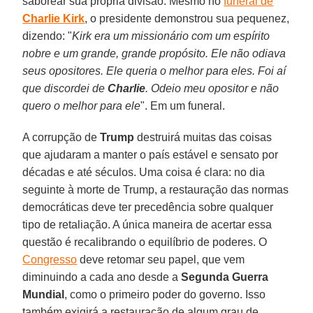
saborear sua própria divisão. Mesmo no
funeral de
Charlie
Kirk
, o presidente demonstrou sua pequenez,
dizendo: "
Kirk era um missionário com um espírito
nobre e um grande, grande propósito. Ele não odiava
seus opositores. Ele queria o melhor para eles. Foi aí
que discordei de
Charlie
. Odeio meu opositor e não
quero o melhor para ele
". Em um funeral.
A corrupção de
Trump
destruirá muitas das coisas
que ajudaram a manter o país estável e sensato por
décadas e até séculos. Uma coisa é clara: no dia
seguinte à morte de Trump, a restauração das normas
democráticas deve ter precedência sobre qualquer
tipo de retaliação. A única maneira de acertar essa
questão é recalibrando o equilíbrio de poderes. O
Congresso
deve retomar seu papel, que vem
diminuindo a cada ano desde a
Segunda Guerra
Mundial
, como o primeiro poder do governo. Isso
também exigirá a restauração de algum grau de